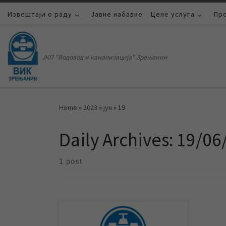
Извештаји о раду
Skip to content
Јавне набавке
Цене услуга
Пр
ЈКП "Водовод и канализација" Зрењанин
Home
»
2023
»
јун
»
19
Daily Archives:
19/06
1 post
Према обавештењу ЈКП „Градска