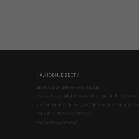
НАЈНОВИЈЕ ВЕСТИ
ДЕО НАСЕЉА ДУВАНИКА БЕЗ ВОДЕ
РАДОВИ НА САНАЦИЈИ ХАВАРИЈЕ У САВЕЗНИЧКОЈ УЛИЦИ
ТОКОМ ТОПЛОТНОГ ТАЛАСА РАЦИОНАЛНО ТРОШИТЕ ВО
САНАЦИЈА КВАРА У НАСЕЉУ Д3
РАДОВИ НА ДУВАНИЦИ