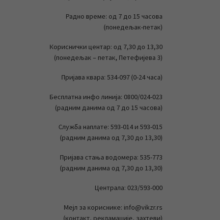
Радно време: од 7 до 15 часова
(понедељак-петак)
Кориснички центар: од 7,30 до 13,30
(понедељак – петак, Петефијева 3)
Пријава квара: 534-097 (0-24 часа)
Бесплатна инфо линија: 0800/024-023
(радним данима од 7 до 15 часова)
Служба наплате: 593-014 и 593-015
(радним данима од 7,30 до 13,30)
Пријава стања водомера: 535-773
(радним данима од 7,30 до 13,30)
Централа: 023/593-000
Мејл за кориснике: info@vikzr.rs
(контакт, рекламације, захтеви)