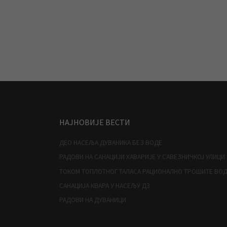
НАЈНОВИЈЕ ВЕСТИ
ДЕО НАСЕЉА ДУВАНИКА БЕЗ ВОДЕ
РАДОВИ НА САНАЦИЈИ ХАВАРИЈЕ У САВЕЗНИЧКОЈ УЛИЦИ
ТОКОМ ТОПЛОТНОГ ТАЛАСА РАЦИОНАЛНО ТРОШИТЕ ВО
САНАЦИЈА КВАРА У НАСЕЉУ Д3
РАДОВИ НА ДУВАНИЦИ