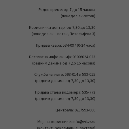
Радно време: од 7 до 15 часова
(понедељак-петак)
Кориснички центар: од 7,30 до 13,30
(понедељак – петак, Петефијева 3)
Пријава квара: 534-097 (0-24 часа)
Бесплатна инфо линија: 0800/024-023
(радним данима од 7 до 15 часова)
Служба наплате: 593-014 и 593-015
(радним данима од 7,30 до 13,30)
Пријава стања водомера: 535-773
(радним данима од 7,30 до 13,30)
Централа: 023/593-000
Мејл за кориснике: info@vikzr.rs
(контакт, рекламације, захтеви)