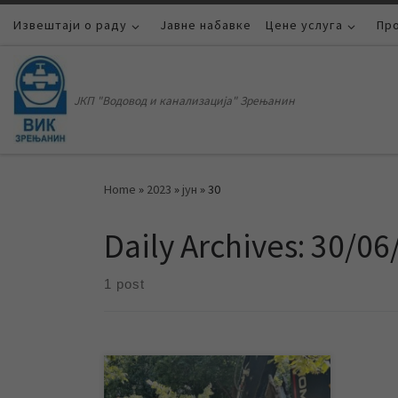
Извештаји о раду
Skip to content
Јавне набавке
Цене услуга
Пр
ЈКП "Водовод и канализација" Зрењанин
Home
»
2023
»
јун
»
30
Daily Archives:
30/06
1 post
Заменом постојеће водоводне