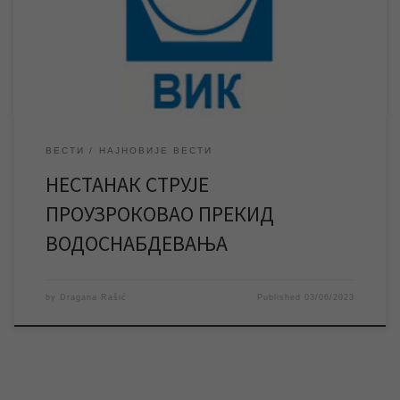
целом граду. Након што ЕПС отклони настале проблеме и
омогући редовно снабдевање изворишта електричном
енергијом у року од 30 минута доћи ће до нормализације
водоснабдевања на територији […]
ВЕСТИ
НАЈНОВИЈЕ ВЕСТИ
НЕСТАНАК СТРУЈЕ
ПРОУЗРОКОВАО ПРЕКИД
ВОДОСНАБДЕВАЊА
by
Dragana Rašić
Published
03/06/2023