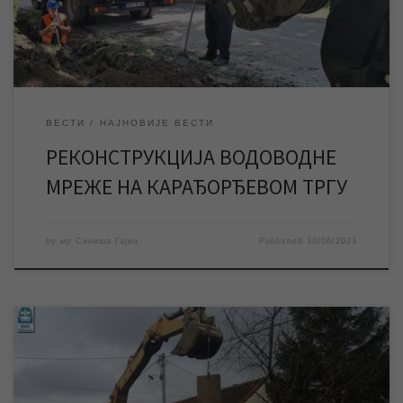
у Центру. У оквиру Прве фазе реконструкције градске
водоводне […]
ВЕСТИ
НАЈНОВИЈЕ ВЕСТИ
РЕКОНСТРУКЦИЈА ВОДОВОДНЕ
МРЕЖЕ НА КАРАЂОРЂЕВОМ ТРГУ
by
мр Синиша Гајин
Published
30/06/2023
У само протекле три године уложена су значајна финансијска
средства и извршени бројни инфраструктурни радови ЈКП