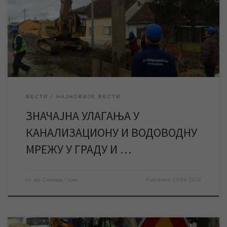
„Водовод и канализација“ Зрењанин на канализационој и
водоводној мрежи у граду и насељеним местима, неки су у
току, а планирају се и нови. У току су радови ЈКП „Водовод и
канализација“ Зрењанин у Елемиру […]
ВЕСТИ
НАЈНОВИЈЕ ВЕСТИ
ЗНАЧАЈНА УЛАГАЊА У
КАНАЛИЗАЦИОНУ И ВОДОВОДНУ
МРЕЖУ У ГРАДУ И …
by
мр Синиша Гајин
Published
23/06/2023