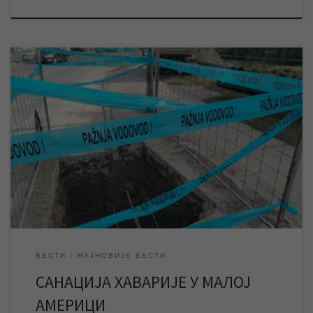
У току је санација хаварије већег обима на дистрибутивној
мрежи у Малој Америци, због које је ово насеље тренутно без
воде. Екипе ЈКП „Водовод и канализација“ Зрењанин раде
на отклањању хаварије већег обима на дистрибутивној мрежи
у Малој Америци, због које је ово насеље тренутно без воде.
Због […]
ВЕСТИ
НАЈНОВИЈЕ ВЕСТИ
САНАЦИЈА ХАВАРИЈЕ У МАЛОЈ
АМЕРИЦИ