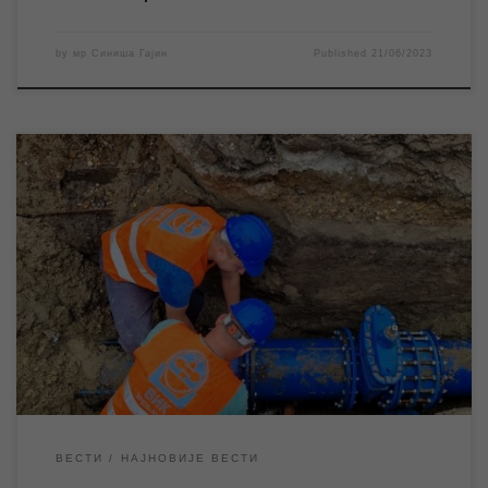
by
мр Синиша Гајин
Published
21/06/2023
Заменом постојеће водоводне мреже новом у насељу Мала
Америка наставља се реализација Прве фазе реконструкције
градске водоводне мреже. До сада су радови завршени у
насељу Ружа Шулман, Шумица, при крају су на Карађорђевом
тргу и преостало је да се изврше у Центру. У току су радови
ЈКП „Водовод и канализација“ […]
ВЕСТИ
НАЈНОВИЈЕ ВЕСТИ