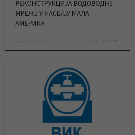
РЕКОНСТРУКЦИЈА ВОДОВОДНЕ
МРЕЖE У НАСЕЉУ МАЛА
АМЕРИКА
by
мр Синиша Гајин
Published
20/06/2023
Према обавештењу ЈКП „Градска топлана“ за уторак 20. јун је
измењено радно време наплатног места у Бригадира Ристића
где корисници могу платити рачуне за услуге овог, као и
предузећа ЈКП „Чистоћа и зеленило“ и ЈКП „Водовод и
канализација“ Зрењанин. Како смо обавештени од стране ЈКП
„Градска топлана“ измењено је радно […]