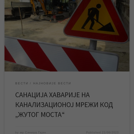
У четвртак 22. јуна ЈКП „Водовод и канализација“ Зрењанин
вршиће радове на санацији хаварије на фекалној
канализационој мрежи код „Жутог моста“ због чега ће исти,
као и делови две улице, бити привремено затворени за
саобраћај. У четвртак 22. јуна ЈКП „Водовод и канализација“
Зрењанин вршиће радове на санацији хаварије већег […]
ВЕСТИ
НАЈНОВИЈЕ ВЕСТИ
САНАЦИЈА ХАВАРИЈЕ НА
КАНАЛИЗАЦИОНОЈ МРЕЖИ КОД
„ЖУТОГ МОСТА“
by
мр Синиша Гајин
Published
21/06/2023