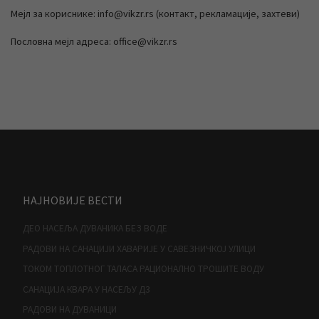
Мејл за кориснике: info@vikzr.rs (контакт, рекламације, захтеви)
Пословна мејл адреса: office@vikzr.rs
НАЈНОВИЈЕ ВЕСТИ
ДЕО НАСЕЉА ДУВАНИКА БЕЗ ВОДЕ
РАДОВИ НА САНАЦИЈИ ХАВАРИЈЕ У САВЕЗНИЧКОЈ УЛИЦИ
ТОКОМ ТОПЛОТНОГ ТАЛАСА РАЦИОНАЛНО ТРОШИТЕ ВОДУ
САНАЦИЈА КВАРА У НАСЕЉУ Д3
РАДОВИ НА ДУВАНИЦИ