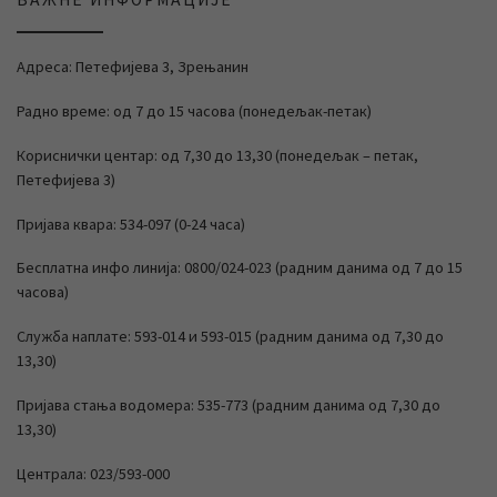
ВАЖНЕ ИНФОРМАЦИЈЕ
Адреса: Петефијева 3, Зрењанин
Радно време: од 7 до 15 часова (понедељак-петак)
Кориснички центар: од 7,30 до 13,30 (понедељак – петак,
Петефијева 3)
Пријава квара: 534-097 (0-24 часа)
Бесплатна инфо линија: 0800/024-023 (радним данима од 7 до 15
часова)
Служба наплате: 593-014 и 593-015 (радним данима од 7,30 до
13,30)
Пријава стања водомера: 535-773 (радним данима од 7,30 до
13,30)
Централа: 023/593-000