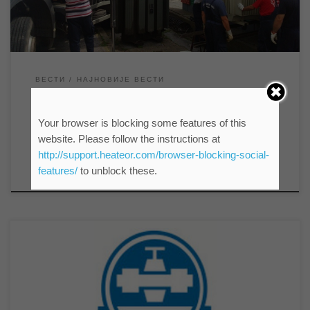
Према најави Електродистрибуције Зрењанин […]
ВЕСТИ
НАЈНОВИЈЕ ВЕСТИ
РЕДОВНА РЕВИЗИЈА
Your browser is blocking some features of this
ТРАФОСТАНИЦА
website. Please follow the instructions at
http://support.heateor.com/browser-blocking-social-
features/
to unblock these.
by
мр Синиша Гајин
Published
05/06/2023
Због прекида снабдевања електричном енергијом од стране
ЕПС-а дошло је до престанка рада бунарских пумпи на
изворишту што је проузроковало прекид водоснабдевања у