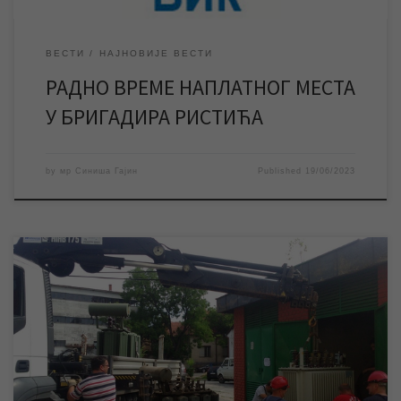
ВЕСТИ
НАЈНОВИЈЕ ВЕСТИ
РАДНО ВРЕМЕ НАПЛАТНОГ МЕСТА
У БРИГАДИРА РИСТИЋА
by
мр Синиша Гајин
Published
19/06/2023
У уторак 6. јуна због радова ЕПС-а на редовном годишњем
одржавању трафостанице која снабдева електричном
енергијом трафостанице предузећа на изворишту, као и
редовне ревизије истих од стране нашег предузећа, доћи ће
до прекида снабдевања бунарских пумпи електричном
енергијом, а самим тим и до прекида водоснабдевања града.