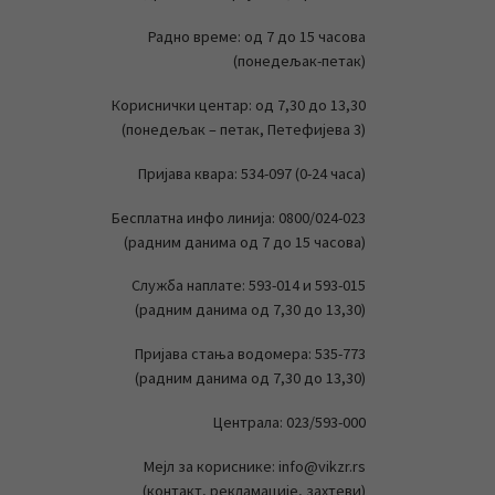
Радно време: од 7 до 15 часова
(понедељак-петак)
Кориснички центар: од 7,30 до 13,30
(понедељак – петак, Петефијева 3)
Пријава квара: 534-097 (0-24 часа)
Бесплатна инфо линија: 0800/024-023
(радним данима од 7 до 15 часова)
Служба наплате: 593-014 и 593-015
(радним данима од 7,30 до 13,30)
Пријава стања водомера: 535-773
(радним данима од 7,30 до 13,30)
Централа: 023/593-000
Мејл за кориснике: info@vikzr.rs
(контакт, рекламације, захтеви)