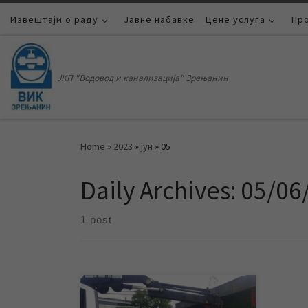
Извештаји о раду
Skip to content
Јавне набавке
Цене услуга
Пр
ЈКП "Водовод и канализација" Зрењанин
Home
»
2023
»
јун
»
05
Daily Archives:
05/06
1 post
У уторак 6. јуна због радова ЕПС-а