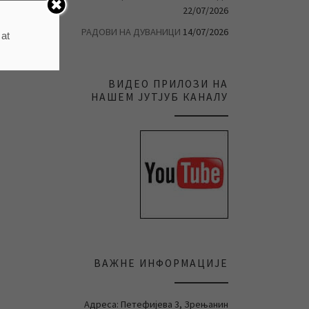
22/07/2026
РАДОВИ НА ДУВАНИЦИ
14/07/2026
 at
ВИДЕО ПРИЛОЗИ НА
НАШЕМ ЈУТЈУБ КАНАЛУ
ВАЖНЕ ИНФОРМАЦИЈЕ
Адреса: Петефијева 3, Зрењанин