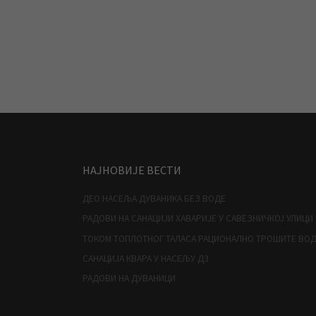
НАЈНОВИЈЕ ВЕСТИ
ДЕО НАСЕЉА ДУВАНИКА БЕЗ ВОДЕ
РАДОВИ НА САНАЦИЈИ ХАВАРИЈЕ У САВЕЗНИЧКОЈ УЛИЦИ
ТОКОМ ТОПЛОТНОГ ТАЛАСА РАЦИОНАЛНО ТРОШИТЕ ВО
САНАЦИЈА КВАРА У НАСЕЉУ Д3
РАДОВИ НА ДУВАНИЦИ