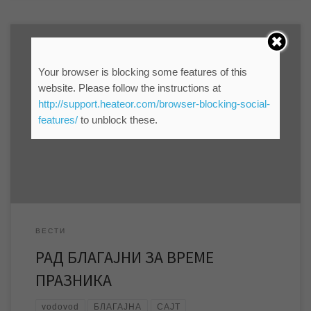
Your browser is blocking some features of this
За време празника Дана Државности у понедељак 15.02 и
website. Please follow the instructions at
уторак 16.02.2016. године, неће радити шалтери у
http://support.heateor.com/browser-blocking-social-
Петефијевој бр. 3 у Зрењанину као ни благајне ЈКП „Водовод
features/
to unblock these.
и канализација“. Служба информисања и пословних
комуникација ЈКП „Водовод и канализација“ Зрењанин
ВЕСТИ
РАД БЛАГАЈНИ ЗА ВРЕМЕ
ПРАЗНИКА
vodovod
БЛАГАЈНА
САЈТ