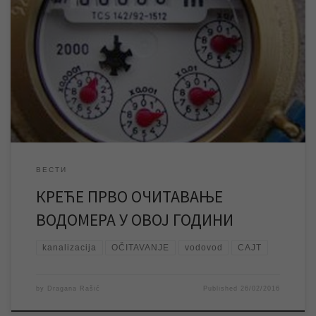
Од уторка 01. марта почиње прво редовно очитавање
водомера, од минимум три колико ће их бити у овој години.
Очитавања ће се вршити истовремено у Зрењанину и у 8
насељених места: Ченти, Банатском Деспотовцу, Книћанину,
Томашевцу, Ботошу, Белом Блату, Елемиру и Меленцима.
Након тога ће се вршити и очитавања водомера […]
ВЕСТИ
КРЕЋЕ ПРВО ОЧИТАВАЊЕ
ВОДОМЕРА У ОВОЈ ГОДИНИ
kanalizacija
OČITAVANJE
vodovod
САЈТ
by
Dragana Rašić
Published
26/02/2016