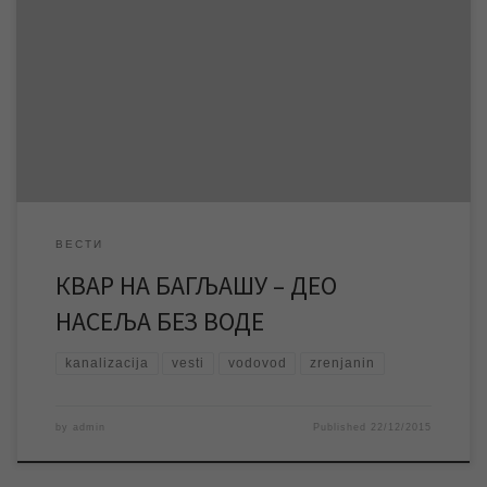
Екипе ЈКП „Водовод и канализација“ су одмах по пријави квара
изашле на терен и већ неколико часова раде на отклањању
квара на уличној водоводној мрежи у Булевару Вељка
Влаховића. Због озбиљности квара дошло је до прекида
водоснабдевања у једном делу градског насеља Багљаш.
Према очекивањима квар на мрежи ће бити […]
ВЕСТИ
КВАР НА БАГЉАШУ – ДЕО
НАСЕЉА БЕЗ ВОДЕ
kanalizacija
vesti
vodovod
zrenjanin
by
admin
Published
22/12/2015