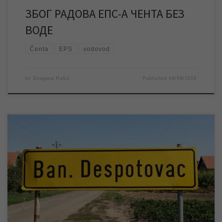
ЗБОГ РАДОВА ЕПС-А ЧЕНТА БЕЗ
ВОДЕ
Čenta
EPS
vodovod
by
Dragana Rašić
Published
04/04/2016
Према најави ЕПС-а, због радова на електро мрежи, у среду
30.03.2016. године од 9,00 до 14,00 часова биће обустављена
испорука електричне енергије насељеном месту Банатски
Деспотовац, па ће самим тим без напајања остати бунарске
пумпе које снабдевају водом становнике овог насељеног
места. Из тих разлога у наведеном временском периоду биће
[…]