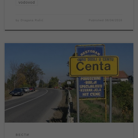
vodovod
by
Dragana Rašić
Published
06/04/2016
Због најављених радова ЕПС-а на електро мрежи, данас
04.04.2016. године од 8,00 до 14,00 часова без електричне
енергије ће остати насељено место Чента. Самим тим без
напајања електричном енергијом ће остати и бунарске пумпе
које снабдевају водом становнике овог насељеног места. Из
тих разлога у наведеном временском периоду биће
обустављено […]
ВЕСТИ