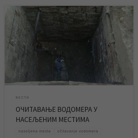
Од понедељка 04. априла почело је прво редовно очитавање
водомера, од минимум три колико ће их бити у овој години, у
насељеним местима: Клек, Лазарево, Стајићево, Тараш,
Фаркаждин, Ечка, Перлез, Арадац, Орловат и делу Меленаца.
Од првог марта, када је почео први круг очитавања
водомера, оно је завршено у Зрењанину и у […]
ВЕСТИ
ОЧИТАВАЊЕ ВОДОМЕРА У
НАСЕЉЕНИМ МЕСТИМА
naseljena mesta
očitavanje vodomera