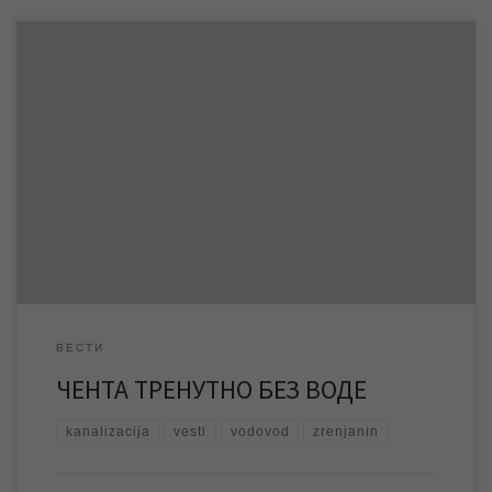
Због радова на уличној водоводној мрежи у насељеном месту
Чента које данас, 22.12.2015. године, изводи ЈКП „Водовод и
канализација“ дошло је до прекида водоснабдевања у овом
месту. Радови на мрежи ће, уколико не дође до непланираних
дешавања, бити завршени данас до 14 часова, након чега ће у
Ченти поново бити […]
ВЕСТИ
ЧЕНТА ТРЕНУТНО БЕЗ ВОДЕ
kanalizacija
vesti
vodovod
zrenjanin