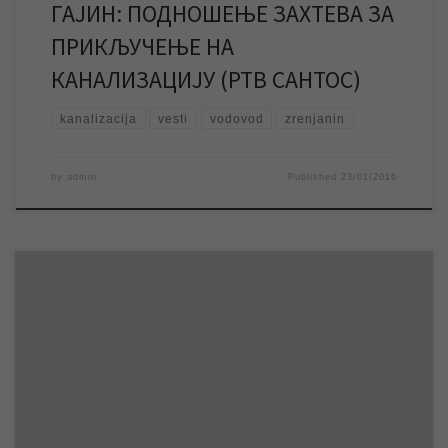
ГАЈИН: ПОДНОШЕЊЕ ЗАХТЕВА ЗА
ПРИКЉУЧЕЊЕ НА
КАНАЛИЗАЦИЈУ (РТВ САНТОС)
kanalizacija
vesti
vodovod
zrenjanin
by
admin
Published
23/01/2016
Одлука Скупштине града Зрењанина предвиђа да грађани
имају рок од 30 дана од добијања обавештења да су испуњени
услови за прикључење на канализациону мрежу да поднесу
Захтев за прикључење и прикључе се на исту. ЈКП „Водовод и
канализација“ Зрењанин је донело одлуку да ће у периоду од
поделе обавештења до […]