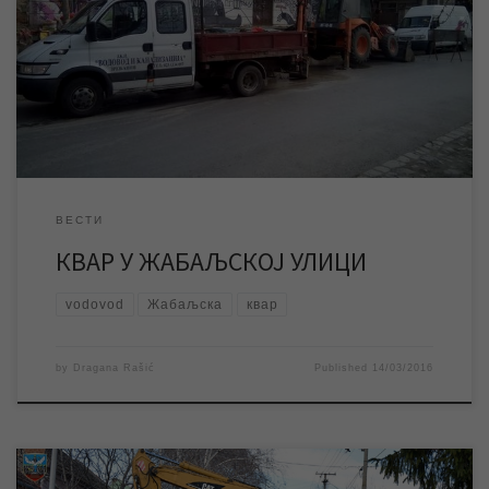
цеви, прекинуто је водоснабдевање у Жабаљској улици на
Багљашу. Екипе ЈКП „Водовод и канализација“ су на терену и
раде на отклањању квара. Ако не дође до непредвиђених
околности, очекује се да ће квар бити отклоњен до 14 часова,
након чега ће […]
ВЕСТИ
КВАР У ЖАБАЉСКОЈ УЛИЦИ
vodovod
Жабаљска
квар
by
Dragana Rašić
Published
14/03/2016