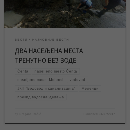
часова, након чега ће водоснабдевање у […]
ВЕСТИ
НАЈНОВИЈЕ ВЕСТИ
ДВА НАСЕЉЕНА МЕСТА
ТРЕНУТНО БЕЗ ВОДЕ
Čenta
naseljeno mesto Čenta
naseljeno mesto Melenci
vodovod
ЈКП "Водовод и канализација"
Меленци
прекид водоснабдевања
by
Dragana Rašić
Published
31/07/2017