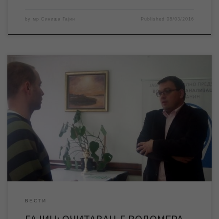
by
мр Синиша Гајин
Published
08/03/2016
У уторак 01.марта почело је прво редовно очитавање
водомера корисника у Зрењанину и 8 насељених места:
Ченти, Банатском Деспотовцу, Книћанину, Томашевцу,
Ботошу, Белом Блату, Елемиру и Меленцима, о чему смо већ
писали. Када ће екипе бити на терену, како и на који начин
корисници могу да пријаве стање својих водомера и […]
ВЕСТИ