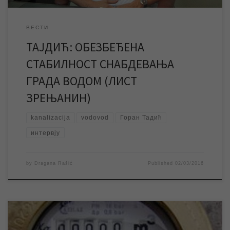
ВЕСТИ
ТАЈДИЋ: ОБЕЗБЕЂЕНА
СТАБИЛНОСТ СНАБДЕВАЊА
ГРАДА ВОДОМ (ЛИСТ
ЗРЕЊАНИН)
kanalizacija
vodovod
Горан Тадић
интервју
by
Dragana Rašić
Published
02/03/2016