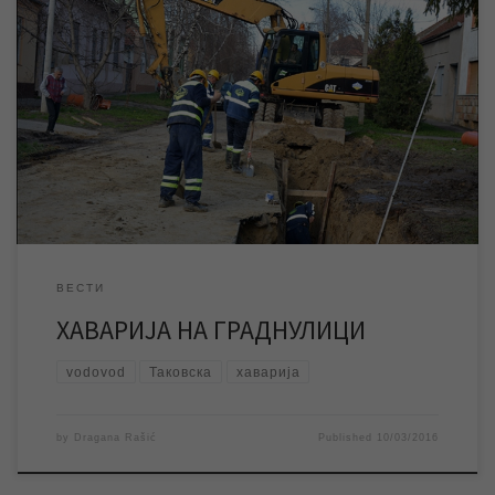
Због оштећења водоводне мреже од стране извођача радова
на атмосферској канализацији у Таковској улици, дошло је до
прекида водоснабдевања у Таковској, Љубљанској и околним
улицама. Екипе ЈКП „Водовод и канализација“ су на терену и
раде на санирању квара. Према првим информацијама квар ће
бити отклоњен до 17 часова. Фото :www.zrenjanin.rs Служба
[…]
ВЕСТИ
ХАВАРИЈА НА ГРАДНУЛИЦИ
vodovod
Таковска
хаварија
by
Dragana Rašić
Published
10/03/2016