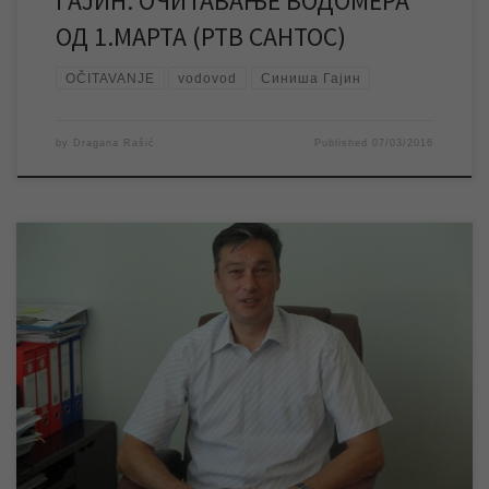
ГАЈИН: ОЧИТАВАЊЕ ВОДОМЕРА
ОД 1.МАРТА (РТВ САНТОС)
OČITAVANJE
vodovod
Синиша Гајин
by
Dragana Rašić
Published
07/03/2016
Преносимо у целости,без измена, интервју Горана Тајдића,
директора ЈКП „Водовод и канализација“ који је објављен у
листу „Зрењанин“ од 19.02.2016. године, а који је потписао
новинар овог листа Марин Стојин. Горан Тајдић, директор ЈКП
„Водовод и канализација“ ОБЕЗБЕЂЕНА ЈЕ СТАБИЛНОСТ У
СНАБДЕВАЊУ ГРАДА ВОДОМ Много је разлога због којих […]