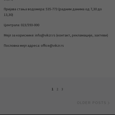
Пријава стања водомера: 535-773 (радним данима од 7,30 до
13,30)
Централа: 023/593-000
Мејл за кориснике: info@vikzr.rs (контакт, рекламације, захтеви)
Пословна мејл адреса: office@vikzr.rs
Posts navigation
1
2
3
Ol
OLDER POSTS