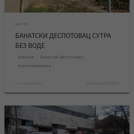
ВЕСТИ
БАНАТСКИ ДЕСПОТОВАЦ СУТРА
БЕЗ ВОДЕ
vodovod
Банатски Деспотовац
водоснабдевање
by
Dragana Rašić
Published
29/03/2016
Од раних јутарњих часова, због квара на главној водоводној