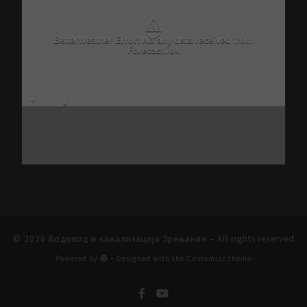
⚠
Critical problem in Better Weather Ajax calls
© 2026
Водовод и канализација Зрењанин
– All rights reserved
Powered by
– Designed with the
Customizr theme