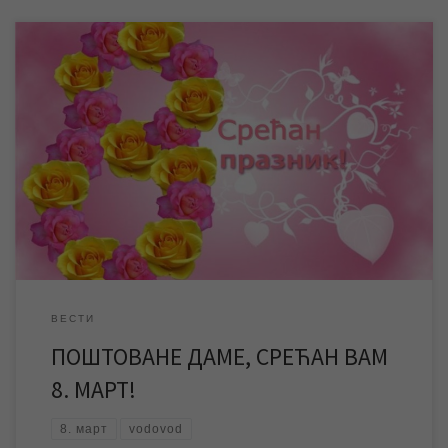
ЈКП „Водовод и канализација“ Зрењанин свим дамама честита
8. март међународни Дан жена! Служба информисања и
пословних комуникација ЈКП „Водовод и канализација“
Зрењанин
ВЕСТИ
ПОШТОВАНЕ ДАМЕ, СРЕЋАН ВАМ
8. МАРТ!
8. март
vodovod