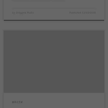
by
Dragana Rašić
Published
12/02/2016
У изјави за РТВ САНТОС Синиша Гајин, руководилац Службе
информисања и пословних комуникација ЈКП „Водовод и
канализација“, изнео је детаље у вези подношења Захтева за
прикључење на канализациону мрежу, који је обавезан за све
оне становнике насељених места Клек, Елемир, Меленци и
Ечка где је завршена изградња канализационе мреже и […]
ВЕСТИ