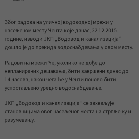
Због радова на уличној водоводној мрежи у
насељеном месту Чента које данас, 22.12.2015.
године, изводи ЈКП „Водовод и канализација“
дошло је до прекида водоснабдевања у овом месту.
Радови на мрежи ће, уколико не дође до
непланираних дешавања, бити завршени данас до
14 часова, након чега ће у Ченти поново бити
успостављено уредно водоснабдевање.
ЈКП „Водовод и канализација“ се захваљује
становницима овог насељеног места на стрпљењу и
разумевању.