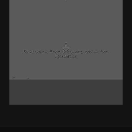
-
⚠
BetterWeather Error: No any data received from
Forecast.io!.