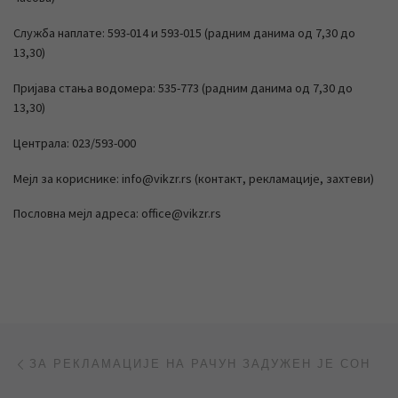
Служба наплате: 593-014 и 593-015 (радним данима од 7,30 до
13,30)
Пријава стања водомера: 535-773 (радним данима од 7,30 до
13,30)
Централа: 023/593-000
Мејл за кориснике: info@vikzr.rs (контакт, рекламације, захтеви)
Пословна мејл адреса: office@vikzr.rs
Post navigation
Previous post
ЗА РЕКЛАМАЦИЈЕ НА РАЧУН ЗАДУЖЕН ЈЕ СОН