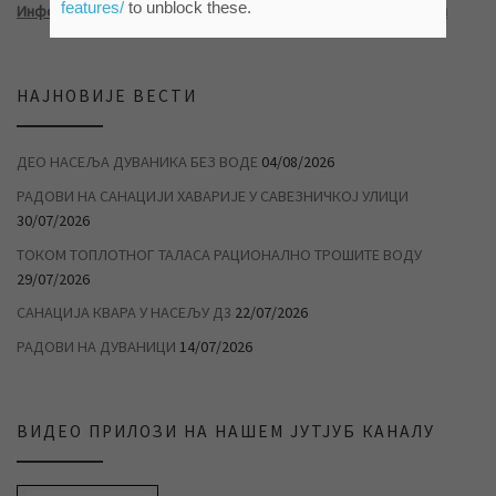
features/
to unblock these.
Информатор о раду ЈКП „Водовод и канализација“ Зрењанин
НАЈНОВИЈЕ ВЕСТИ
ДЕО НАСЕЉА ДУВАНИКА БЕЗ ВОДЕ
04/08/2026
РАДОВИ НА САНАЦИЈИ ХАВАРИЈЕ У САВЕЗНИЧКОЈ УЛИЦИ
30/07/2026
ТОКОМ ТОПЛОТНОГ ТАЛАСА РАЦИОНАЛНО ТРОШИТЕ ВОДУ
29/07/2026
САНАЦИЈА КВАРА У НАСЕЉУ Д3
22/07/2026
РАДОВИ НА ДУВАНИЦИ
14/07/2026
ВИДЕО ПРИЛОЗИ НА НАШЕМ ЈУТЈУБ КАНАЛУ