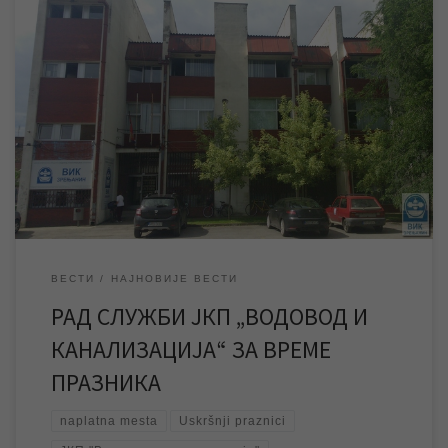
ЈКП „Водовод и канализација“ Зрењанин обавештава
кориснике да за време Ускршњих празника шалтер Службе
информисања за предају захтева и инфо-пулт, као и благајна
у згради ЈКП „Водовод и канализација“ у Петефијевој 3 у
Зрењанину неће радити у петак 14.04.2017. године и
понедељак 17.04.2017. године. Поменутих дана неће радити ни
наплатна […]
ВЕСТИ
НАЈНОВИЈЕ ВЕСТИ
РАД СЛУЖБИ ЈКП „ВОДОВОД И
КАНАЛИЗАЦИЈА“ ЗА ВРЕМЕ
ПРАЗНИКА
naplatna mesta
Uskršnji praznici