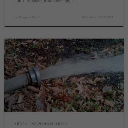
ЈКП "Водовод и канализација"
by
Dragana Rašić
Published
13/04/2017
Данас у току преподнева радници ЈКП „Водовод и
канализација“ вршиће испирање водоводне мреже у насељу
Сава Ковачевић и Новој мужљанској колонији као и у улицама
Југ Богдана и Нушићевој. Из тог разлога могуће је да ће у
насељима у којима се врши испирање мреже, као и у
наведеним и околним […]
ВЕСТИ
НАЈНОВИЈЕ ВЕСТИ