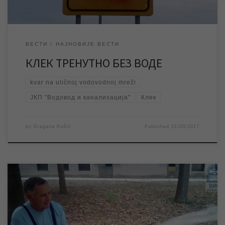
ВЕСТИ
НАЈНОВИЈЕ ВЕСТИ
КЛЕК ТРЕНУТНО БЕЗ ВОДЕ
kvar na uličnoj vodovodnoj mreži
ЈКП "Водовод и канализација"
Клек
by
Dragana Rašić
Published
21/03/2017
Данас у току преподнева радници ЈКП „Водовод и
канализација“ вршиће испирање водоводне мреже у градском
насељу Доља – Црни Шор и делу насеља Дуваника у улицама