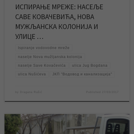
ИСПИРАЊЕ МРЕЖЕ: НАСЕЉЕ
САВЕ КОВАЧЕВИЋА, НОВА
МУЖЉАНСКА КОЛОНИЈА И
УЛИЦЕ …
Ispiranje vodovodne mreže
naselje Nova mužljanska kolonija
naselje Save Kovačevića
ulica Jug Bogdana
ulica Nušićeva
ЈКП "Водовод и канализација"
by
Dragana Rašić
Published
27/03/2017