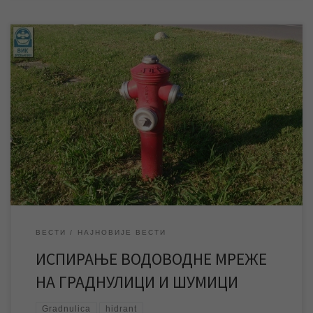
До краја ове недеље и целе наредне, односно у периоду од
03.08. до 11. 08.2017. године, екипе ЈКП „Водовод и
канализација“ вршиће испирање водоводне мреже на
Граднулици и Шумици, што ће бити треће овогодишње планско
испирање мреже на територији поменуте две градске месне
заједнице. У току преподневних часова, док траје […]
ВЕСТИ
НАЈНОВИЈЕ ВЕСТИ
ИСПИРАЊЕ ВОДОВОДНЕ МРЕЖЕ
НА ГРАДНУЛИЦИ И ШУМИЦИ
Gradnulica
hidrant