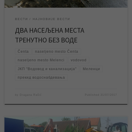
ВЕСТИ
НАЈНОВИЈЕ ВЕСТИ
ДВА НАСЕЉЕНА МЕСТА
ТРЕНУТНО БЕЗ ВОДЕ
Čenta
naseljeno mesto Čenta
naseljeno mesto Melenci
vodovod
ЈКП "Водовод и канализација"
Меленци
прекид водоснабдевања
by
Dragana Rašić
Published
31/07/2017