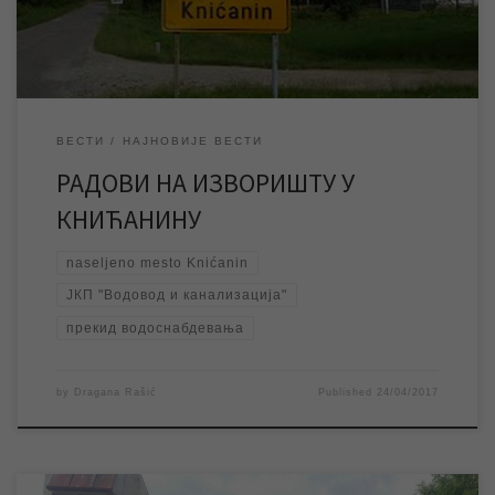
Одмах по завршетку радова на […]
ВЕСТИ
НАЈНОВИЈЕ ВЕСТИ
РАДОВИ НА ИЗВОРИШТУ У
КНИЋАНИНУ
naseljeno mesto Knićanin
ЈКП "Водовод и канализација"
прекид водоснабдевања
by
Dragana Rašić
Published
24/04/2017