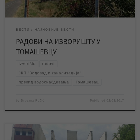
ВЕСТИ
НАЈНОВИЈЕ ВЕСТИ
РАДОВИ НА ИЗВОРИШТУ У
ТОМАШЕВЦУ
izvorište
radovi
ЈКП "Водовод и канализација"
прекид водоснабдевања
Томашевац
by
Dragana Rašić
Published
02/03/2017