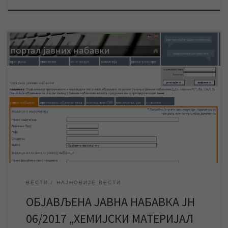
ЈКП „Водовод и канализација“ Зрењанин обавештава све
заинтересоване стране да је расписана јавна набавка за
хемијски материјал и опрему за лабораторију. Због
техничких проблема нисмо у могућности да јавну набавку
објавимо на сајту нашег предузећа. Јавну набавку ЈН 06/2017
„Хемијски материјал и опрема за лабораторију“ можете
погледати […]
ВЕСТИ
НАЈНОВИЈЕ ВЕСТИ
ОБЈАВЉЕНА ЈАВНА НАБАВКА ЈН
06/2017 „ХЕМИЈСКИ МАТЕРИЈАЛ