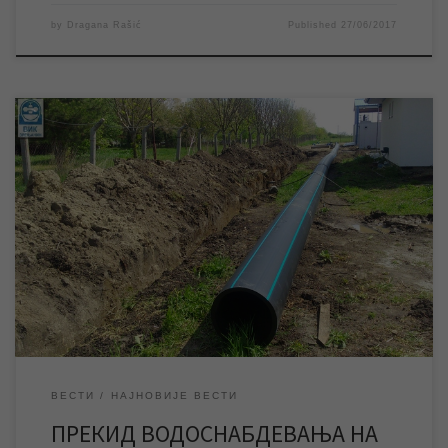
by
Dragana Rašić
Published
27/06/2017
Због радова на прикључењу постројења за пречишћавање
воде на магистрални вод водоводне мреже који је под
великим притиском, у среду 26.04.2017. године доћи ће до
прекида водоснабдевања у делу где се непосредно изводе
радови. Од 8 до 16 часова без воде ће бити потез од кружног
тока на Михајловачком друму […]
ВЕСТИ
НАЈНОВИЈЕ ВЕСТИ
ПРЕКИД ВОДОСНАБДЕВАЊА НА