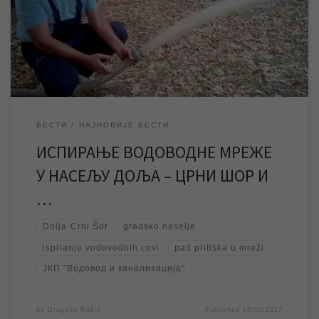
Патријарха Павла (бивша Штросмајерова), Славујска и
Железничка. Из тог разлога могуће је да ће у поменутом
насељу и наведеним улицама у преподневним часовима, док
[…]
ВЕСТИ
НАЈНОВИЈЕ ВЕСТИ
ИСПИРАЊЕ ВОДОВОДНЕ МРЕЖЕ
У НАСЕЉУ ДОЉА – ЦРНИ ШОР И
…
Dolja-Crni Šor
gradsko naselje
ispiranje vodovodnih cevi
pad pritiska u mreži
ЈКП "Водовод и канализација"
by
Dragana Rašić
Published
16/03/2017