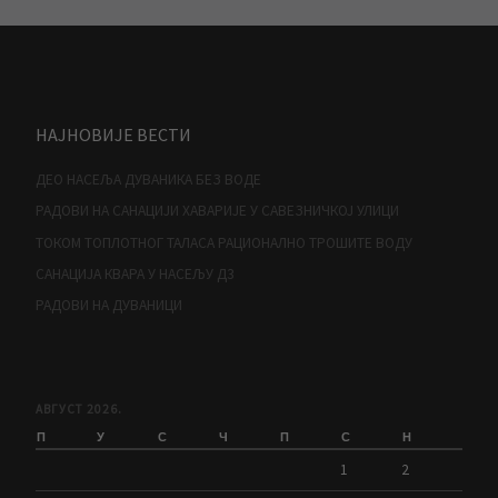
НАЈНОВИЈЕ ВЕСТИ
ДЕО НАСЕЉА ДУВАНИКА БЕЗ ВОДЕ
РАДОВИ НА САНАЦИЈИ ХАВАРИЈЕ У САВЕЗНИЧКОЈ УЛИЦИ
ТОКОМ ТОПЛОТНОГ ТАЛАСА РАЦИОНАЛНО ТРОШИТЕ ВОДУ
САНАЦИЈА КВАРА У НАСЕЉУ Д3
РАДОВИ НА ДУВАНИЦИ
АВГУСТ 2026.
П
У
С
Ч
П
С
Н
1
2