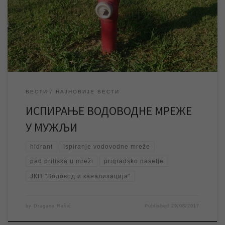
испирање водоводне мреже у Мужљи, што ће бити треће
овогодишње планско испирање мреже на територији овог
приградског насеља. У току преподневних часова, док траје
испирање мреже, постоји могућност да дође до […]
ВЕСТИ
НАЈНОВИЈЕ ВЕСТИ
ИСПИРАЊЕ ВОДОВОДНЕ МРЕЖЕ
У МУЖЉИ
hidrant
Ispiranje vodovodne mreže
pad pritiska u mreži
prigradsko naselje
ЈКП "Водовод и канализација"
by
Dragana Rašić
Published
29/08/2017