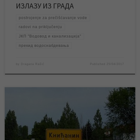
ИЗЛАЗУ ИЗ ГРАДА
postrojenje za prečišćavanje vode
radovi na priključenju
ЈКП "Водовод и канализација"
прекид водоснабдевања
by
Dragana Rašić
Published
25/04/2017
У уторак 25.04.2017. године ЈКП „Водовод и канализација“
изводиће радове на замени дела водоводне цеви на
изворишту у насељеном месту Книћанин. Планирано је да
поменути радови трају од 9 до 16 часова и у том периоду доћи
ће до прекида водоснабдевања у целом насељеном месту.