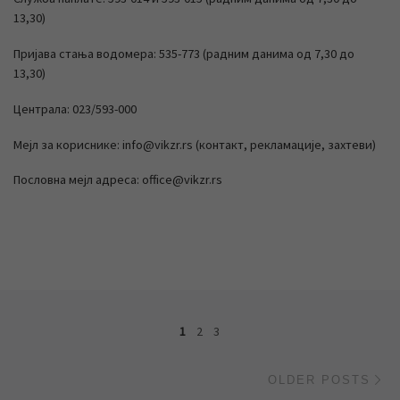
13,30)
Пријава стања водомера: 535-773 (радним данима од 7,30 до
13,30)
Централа: 023/593-000
Мејл за кориснике: info@vikzr.rs (контакт, рекламације, захтеви)
Пословна мејл адреса: office@vikzr.rs
Posts navigation
1
2
3
Ol
OLDER POSTS