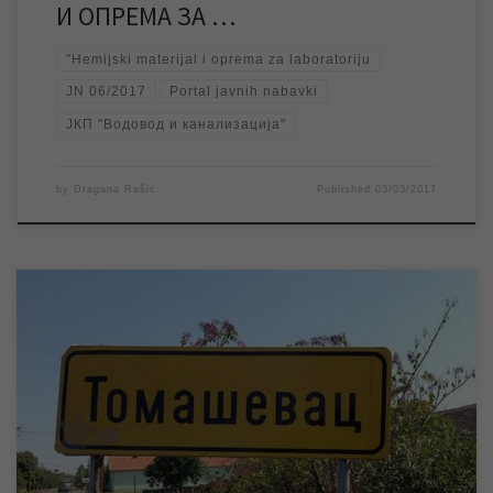
И ОПРЕМА ЗА …
"Hemijski materijal i oprema za laboratoriju
JN 06/2017
Portal javnih nabavki
ЈКП "Водовод и канализација"
by
Dragana Rašić
Published
03/03/2017
У петак 03.03.2017. године ЈКП „Водовод и канализација“
изводиће радове на изворишту у насељеном месту
Томашевац, услед чега ће у периоду од 09 до 12 часова доћи
до прекида водоснабдевања у овом насељеном месту. Одмах
по завршетку радова биће успостављено уредно
водоснабдевање. ЈКП „Водовод и канализација“ се захваљује
становницима насељеног […]