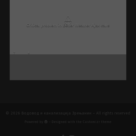
N/A
N/A
N/A
N/A
N/A
N/A
N/A
N/A
© 2026
Водовод и канализација Зрењанин
– All rights reserved
Powered by
– Designed with the
Customizr theme