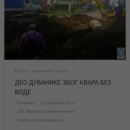
У јутарњим часовима, у насељу Дуваника, дошло је до квара на
градској водоводној мрежи у Војвођанској улици, због чега је
дошло до прекида водоснабдевања у поменутој и околним
улицама. Након пријаве квара екипе ЈКП „Водовод и
канализација“ су изашле на терен и раде на санацији истог, и
према првим проценама […]
ВЕСТИ
НАЈНОВИЈЕ ВЕСТИ
ДЕО ДУВАНИКЕ ЗБОГ КВАРА БЕЗ
ВОДЕ
Duvanika
Vojvođanska ulica
ЈКП "Водовод и канализација"
прекид водоснабдевања