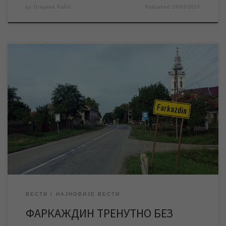
by
Dragana Rašić
Published
23/03/2017
Због радова које изводи ЈКП „Водовод и канализација“ на
свом изворишту, одакле се водом снабдева насељено место
Фаркаждин, овом насељеном месту је тренутно обустављено
водоснабдевање. Очекује се да ће радови бити завршени до
11 часова, након чега ће водоснабдевање бити уредно. ЈКП
„Водовод и канализација“ се захваљује становницима овог
насељеног […]
ВЕСТИ
НАЈНОВИЈЕ ВЕСТИ
ФАРКАЖДИН ТРЕНУТНО БЕЗ