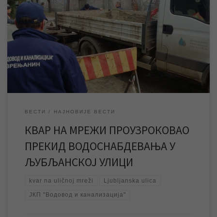
Због отклањања квара на уличној мрежи од 10,00 часова
прекинуто је водоснабдевање у Љубљанској и околним
улицама. Екипе ЈКП „Водовод и канализација“ су од момента
пријаве квара на терену и раде на санацији истог, и према
првим проценама са терена квар ће, уколико не дође до
непланираних дешавања, бити отклоњен до 12,00 часова. […]
ВЕСТИ
НАЈНОВИЈЕ ВЕСТИ
КВАР НА МРЕЖИ ПРОУЗРОКОВАО
ПРЕКИД ВОДОСНАБДЕВАЊА У
ЉУБЉАНСКОЈ УЛИЦИ
kvar na uličnoj mreži
Ljubljanska ulica
ЈКП "Водовод и канализација"