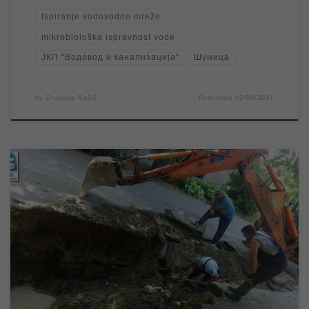
Ispiranje vodovodne mreže
mikrobiološka ispravnost vode
ЈКП "Водовод и канализација"
Шумица
by
Dragana Rašić
Published
02/08/2017
Због квара на уличној водоводној мрежи у току је прекид
водоснабдевања у насељеном месту Меленци. Од момента
пријаве квара екипе ЈКП „Водовод и канализација“ су на
терену и према првим проценама квар ће бити отклоњен,
уколико не дође до непредвиђених дешавања, до 12,30
часова, након чега ће водоснабдевање у […]