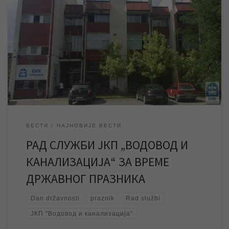
ЈКП „Водовод и канализација“ Зрењанин обавештава
кориснике да за време државног празника Дана државности
шалтери за кориснике Службе информисања у згради ЈКП
„Водовод и канализација“ у Петефијевој 3 у Зрењанину и
благајне нашег предузећа неће радити у среду 15.02.2017.
године и четвртак 16.02.2017. године. Први радни дан је у
петак […]
ВЕСТИ
НАЈНОВИЈЕ ВЕСТИ
РАД СЛУЖБИ ЈКП „ВОДОВОД И
КАНАЛИЗАЦИЈА“ ЗА ВРЕМЕ
ДРЖАВНОГ ПРАЗНИКА
Dan državnosti
praznik
Rad službi
ЈКП "Водовод и канализација"