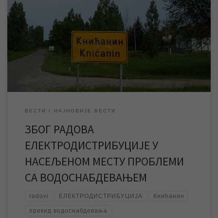
Електродистрибуције на електро мрежи у Книћанину, због
чега ће у временском периоду од 9 до 14 часова доћи до
прекида снабдевања електричном енергијом у овом
насељеном месту. Нестанак електричне енергије
проузроковаће престанак рада бунарских пумпи, што ће
довести до прекида водоснабдевања у Книћанину, […]
ВЕСТИ
НАЈНОВИЈЕ ВЕСТИ
ЗБОГ РАДОВА
ЕЛЕКТРОДИСТРИБУЦИЈЕ У
НАСЕЉЕНОМ МЕСТУ ПРОБЛЕМИ
СА ВОДОСНАБДЕВАЊЕМ
radovi
ЕЛЕКТРОДИСТРИБУЦИЈА
Книћанин
прекид водоснабдевања