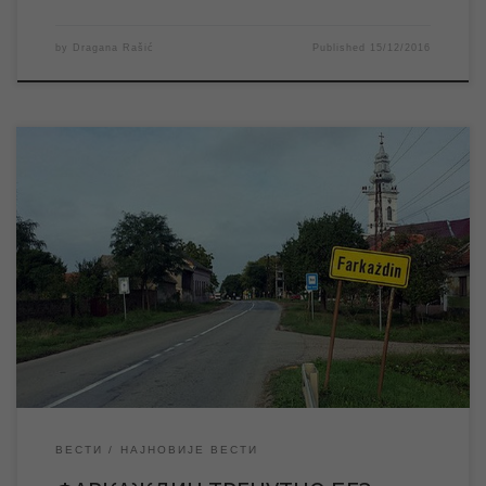
by
Dragana Rašić
Published
15/12/2016
Због отклањања кварова на уличној водоводној
мрежи тренутно је прекинуто водоснабдевање у насељеном
месту Фаркаждин. Екипе ЈКП „Водовод и канализација“ су од
момента пријаве кварова на терену и раде на санацији истих.
Према првим проценама са терена кварови ће, уколико не
дође до непланираних дешавања, бити отклоњени до 13
часова, након чега ће […]
ВЕСТИ
НАЈНОВИЈЕ ВЕСТИ