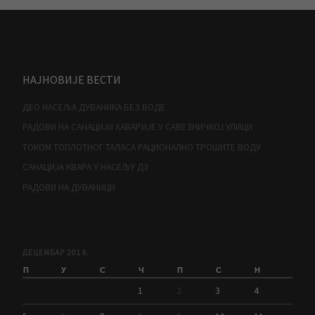
НАЈНОВИЈЕ ВЕСТИ
ДЕО НАСЕЉА ДУВАНИКА БЕЗ ВОДЕ
РАДОВИ НА САНАЦИЈИ ХАВАРИЈЕ У САВЕЗНИЧКОЈ УЛИЦИ
ТОКОМ ТОПЛОТНОГ ТАЛАСА РАЦИОНАЛНО ТРОШИТЕ ВОДУ
САНАЦИЈА КВАРА У НАСЕЉУ Д3
РАДОВИ НА ДУВАНИЦИ
ДЕЦЕМБАР 2016.
П
У
С
Ч
П
С
Н
1
2
3
4