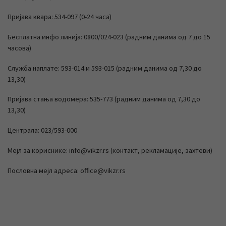
Пријава квара: 534-097 (0-24 часа)
Бесплатна инфо линија: 0800/024-023 (радним данима од 7 до 15
часова)
Служба наплате: 593-014 и 593-015 (радним данима од 7,30 до
13,30)
Пријава стања водомера: 535-773 (радним данима од 7,30 до
13,30)
Централа: 023/593-000
Мејл за кориснике: info@vikzr.rs (контакт, рекламације, захтеви)
Пословна мејл адреса: office@vikzr.rs