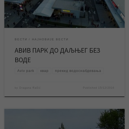
пута где је настао квар потребно […]
ВЕСТИ
НАЈНОВИЈЕ ВЕСТИ
АВИВ ПАРК ДО ДАЉЊЕГ БЕЗ
ВОДЕ
Aviv park
квар
прекид водоснабдевања
by
Dragana Rašić
Published
15/12/2016
За петак 16.12.2016. године најављени су радови