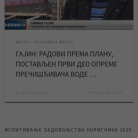
темељној плочи будућег објекта. У изјави за […]
ВЕСТИ
НАЈНОВИЈЕ ВЕСТИ
ГАЈИН: РАДОВИ ПРЕМА ПЛАНУ,
ПОСТАВЉЕН ПРВИ ДЕО ОПРЕМE
ПРЕЧИШЋИВАЧА ВОДЕ …
by
мр Синиша Гајин
Published
24/12/2016
ИСПИТИВАЊЕ ЗАДОВОЉСТВА КОРИСНИКА 2025