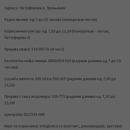
Адреса: Петефијева 3, Зрењанин
Радно време: од 7 до 15 часова (понедељак-петак)
Кориснички центар: од 7,30 до 13,30 (понедељак – петак,
Петефијева 3)
Пријава квара: 534-097 (0-24 часа)
Бесплатна инфо линија: 0800/024-023 (радним данима од 7 до 15
часова)
Служба наплате: 593-014 и 593-015 (радним данима од 7,30 до
13,30)
Пријава стања водомера: 535-773 (радним данима од 7,30 до
13,30)
Централа: 023/593-000
Мејл за кориснике: info@vikzr.rs (контакт, рекламације, захтеви)