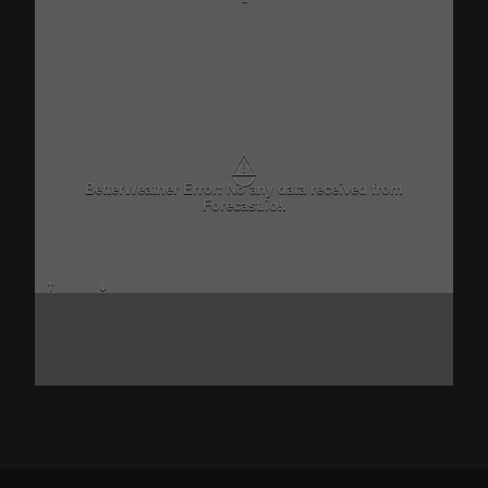
-
⚠
BetterWeather Error: No any data received from
Forecast.io!.