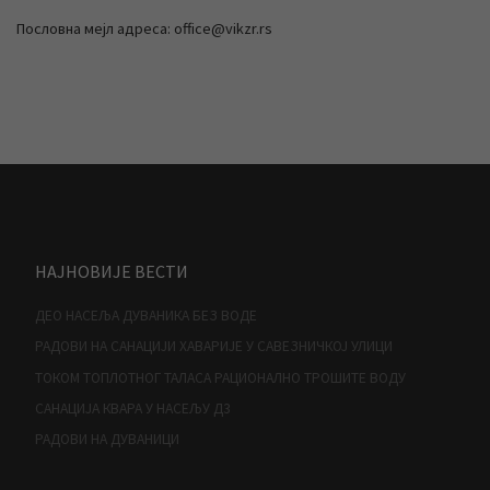
Пословна мејл адреса: office@vikzr.rs
НАЈНОВИЈЕ ВЕСТИ
ДЕО НАСЕЉА ДУВАНИКА БЕЗ ВОДЕ
РАДОВИ НА САНАЦИЈИ ХАВАРИЈЕ У САВЕЗНИЧКОЈ УЛИЦИ
ТОКОМ ТОПЛОТНОГ ТАЛАСА РАЦИОНАЛНО ТРОШИТЕ ВОДУ
САНАЦИЈА КВАРА У НАСЕЉУ Д3
РАДОВИ НА ДУВАНИЦИ