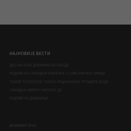
НАЈНОВИЈЕ ВЕСТИ
ДЕО НАСЕЉА ДУВАНИКА БЕЗ ВОДЕ
РАДОВИ НА САНАЦИЈИ ХАВАРИЈЕ У САВЕЗНИЧКОЈ УЛИЦИ
ТОКОМ ТОПЛОТНОГ ТАЛАСА РАЦИОНАЛНО ТРОШИТЕ ВОДУ
САНАЦИЈА КВАРА У НАСЕЉУ Д3
РАДОВИ НА ДУВАНИЦИ
ДЕЦЕМБАР 2016.