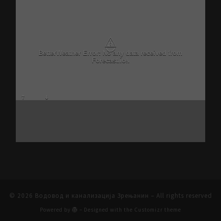
⚠
BetterWeather Error: No any data received from
Forecast.io!.
© 2026
Водовод и канализација Зрењанин
– All rights reserved
Powered by
– Designed with the
Customizr theme