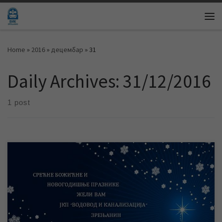
Skip to content
Me
Home
»
2016
»
децембар
»
31
Daily Archives:
31/12/2016
1 post
Служба информисања и пословних комуникација ЈКП
„Водовод и канализација“ Зрењанин