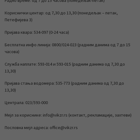
Радно време: од 7 до 15 часова (понедељак-петак)
Кориснички центар: од 7,30 до 13,30 (понедељак – петак,
Петефијева 3)
Пријава квара: 534-097 (0-24 часа)
Бесплатна инфо линија: 0800/024-023 (радним данима од 7 до 15
часова)
Служба наплате: 593-014 и 593-015 (радним данима од 7,30 до
13,30)
Пријава стања водомера: 535-773 (радним данима од 7,30 до
13,30)
Централа: 023/593-000
Мејл за кориснике: info@vikzr.rs (контакт, рекламације, захтеви)
Пословна мејл адреса: office@vikzr.rs