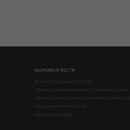
НАЈНОВИЈЕ ВЕСТИ
ДЕО НАСЕЉА ДУВАНИКА БЕЗ ВОДЕ
РАДОВИ НА САНАЦИЈИ ХАВАРИЈЕ У САВЕЗНИЧКОЈ УЛИЦИ
ТОКОМ ТОПЛОТНОГ ТАЛАСА РАЦИОНАЛНО ТРОШИТЕ ВО
САНАЦИЈА КВАРА У НАСЕЉУ Д3
РАДОВИ НА ДУВАНИЦИ