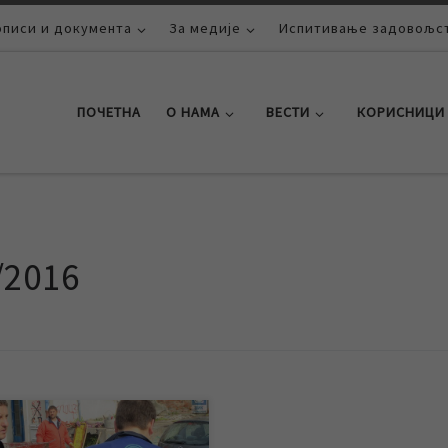
описи и документа
За медије
Испитивање задовољст
ПОЧЕТНА
О НАМА
ВЕСТИ
КОРИСНИЦИ
/2016
 отклањања квара на уличној