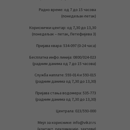
Радно време: од 7 до 15 часова
(понедељак-петак)
Кориснички центар: од 7,30 до 13,30
(понедељак – петак, Петефијева 3)
Пријава квара: 534-097 (0-24 часа)
Бесплатна инфо линија: 0800/024-023
(радним данима од 7 до 15 часова)
Служба наплате: 593-014 и 593-015
(радним данима од 7,30 до 13,30)
Пријава стања водомера: 535-773
(радним данима од 7,30 до 13,30)
Централа: 023/593-000
Мејл за кориснике: info@vikzr.rs
(контакт, рекламације, захтеви)