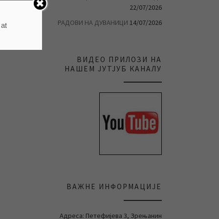
22/07/2026
РАДОВИ НА ДУВАНИЦИ
14/07/2026
 at
ВИДЕО ПРИЛОЗИ НА
НАШЕМ ЈУТЈУБ КАНАЛУ
ВАЖНЕ ИНФОРМАЦИЈЕ
Адреса: Петефијева 3, Зрењанин