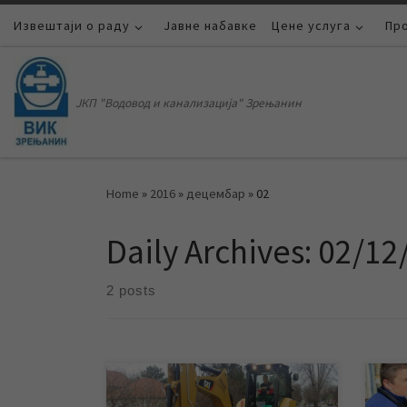
Извештаји о раду
Skip to content
Јавне набавке
Цене услуга
Пр
ЈКП "Водовод и канализација" Зрењанин
Home
»
2016
»
децембар
»
02
Daily Archives:
02/12
2 posts
Захваљујући брзој и ефикасној
Због