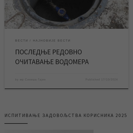
очитавају два пута годишње, односно једном у шест […]
ВЕСТИ
НАЈНОВИЈЕ ВЕСТИ
ПОСЛЕДЊЕ РЕДОВНО
ОЧИТАВАЊЕ ВОДОМЕРА
by
мр Синиша Гајин
Published
17/10/2024
ИСПИТИВАЊЕ ЗАДОВОЉСТВА КОРИСНИКА 2025