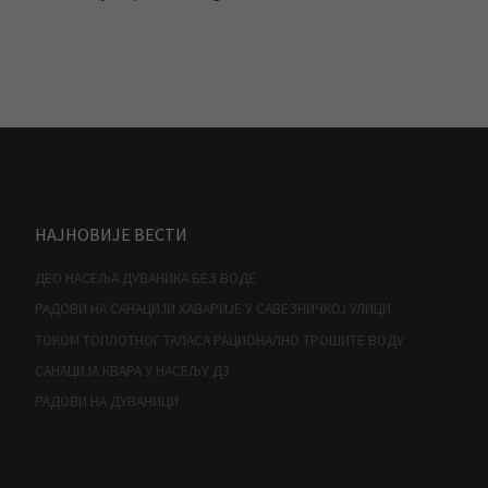
НАЈНОВИЈЕ ВЕСТИ
ДЕО НАСЕЉА ДУВАНИКА БЕЗ ВОДЕ
РАДОВИ НА САНАЦИЈИ ХАВАРИЈЕ У САВЕЗНИЧКОЈ УЛИЦИ
ТОКОМ ТОПЛОТНОГ ТАЛАСА РАЦИОНАЛНО ТРОШИТЕ ВОДУ
САНАЦИЈА КВАРА У НАСЕЉУ Д3
РАДОВИ НА ДУВАНИЦИ