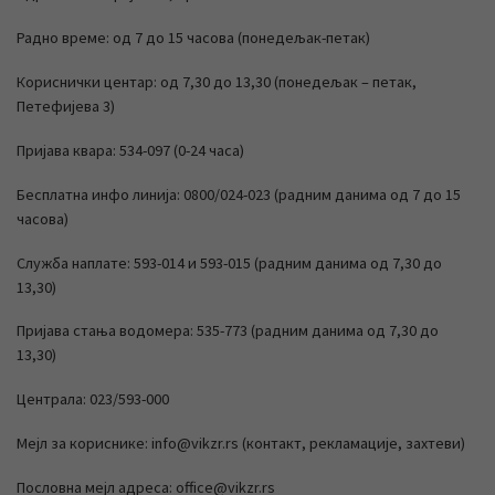
Радно време: од 7 до 15 часова (понедељак-петак)
Кориснички центар: од 7,30 до 13,30 (понедељак – петак,
Петефијева 3)
Пријава квара: 534-097 (0-24 часа)
Бесплатна инфо линија: 0800/024-023 (радним данима од 7 до 15
часова)
Служба наплате: 593-014 и 593-015 (радним данима од 7,30 до
13,30)
Пријава стања водомера: 535-773 (радним данима од 7,30 до
13,30)
Централа: 023/593-000
Мејл за кориснике: info@vikzr.rs (контакт, рекламације, захтеви)
Пословна мејл адреса: office@vikzr.rs