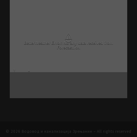
⚠
BetterWeather Error: No any data received from
Forecast.io!.
© 2026
Водовод и канализација Зрењанин
– All rights reserved