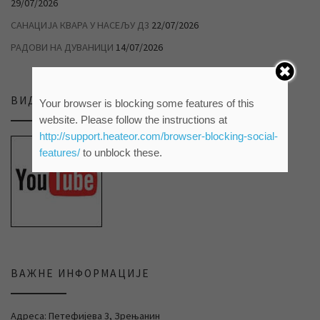
29/07/2026
САНАЦИЈА КВАРА У НАСЕЉУ Д3
22/07/2026
РАДОВИ НА ДУВАНИЦИ
14/07/2026
ВИДЕО ПРИЛОЗИ НА НАШЕМ ЈУТЈУБ КАНАЛУ
Your browser is blocking some features of this
website. Please follow the instructions at
http://support.heateor.com/browser-blocking-social-
features/
to unblock these.
ВАЖНЕ ИНФОРМАЦИЈЕ
Адреса: Петефијева 3, Зрењанин