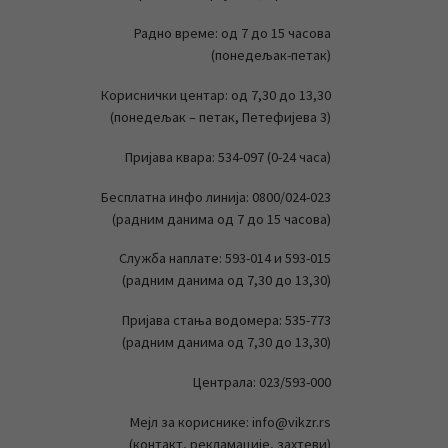
Радно време: од 7 до 15 часова
(понедељак-петак)
Кориснички центар: од 7,30 до 13,30
(понедељак – петак, Петефијева 3)
Пријава квара: 534-097 (0-24 часа)
Бесплатна инфо линија: 0800/024-023
(радним данима од 7 до 15 часова)
Служба наплате: 593-014 и 593-015
(радним данима од 7,30 до 13,30)
Пријава стања водомера: 535-773
(радним данима од 7,30 до 13,30)
Централа: 023/593-000
Мејл за кориснике: info@vikzr.rs
(контакт, рекламације, захтеви)