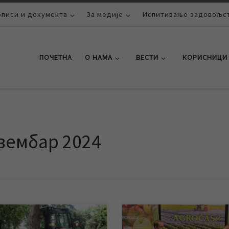
описи и документа
За медије
Испитивање задовољст
ПОЧЕТНА
О НАМА
ВЕСТИ
КОРИСНИЦИ
вембар 2024
ку је санација хаварије на
Гостујући у емисији „Агрочас“ н