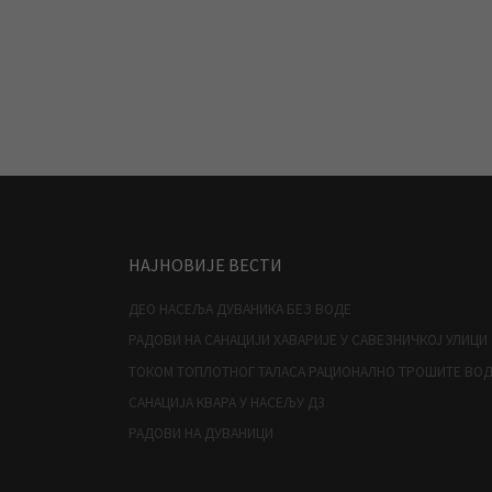
НАЈНОВИЈЕ ВЕСТИ
ДЕО НАСЕЉА ДУВАНИКА БЕЗ ВОДЕ
РАДОВИ НА САНАЦИЈИ ХАВАРИЈЕ У САВЕЗНИЧКОЈ УЛИЦИ
ТОКОМ ТОПЛОТНОГ ТАЛАСА РАЦИОНАЛНО ТРОШИТЕ ВО
САНАЦИЈА КВАРА У НАСЕЉУ Д3
РАДОВИ НА ДУВАНИЦИ