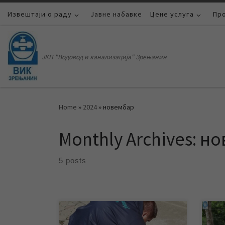
Извештаји о раду
Skip to content
Јавне набавке
Цене услуга
Пр
ЈКП "Водовод и канализација" Зрењанин
Home
»
2024
»
новембар
Monthly Archives:
но
5 posts
Средином новембра настављено је
У то