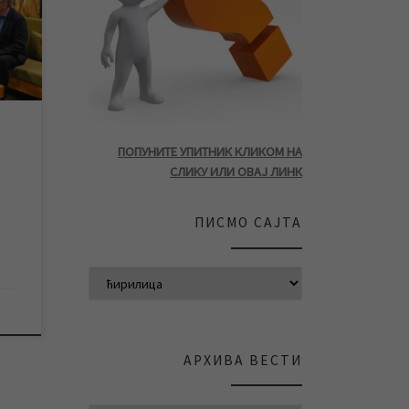
је
жбе
о је
вршни
ПОПУНИТЕ УПИТНИК КЛИКОМ НА
]
СЛИКУ ИЛИ ОВАЈ ЛИНК
ПИСМО САЈТА
АРХИВА ВЕСТИ