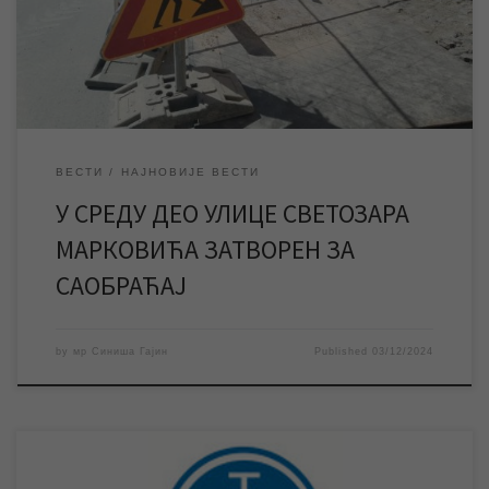
изводити неоходне радове на водоводној мрежи у улици
Светозара Марковића у строгом центру града. […]
ВЕСТИ
НАЈНОВИЈЕ ВЕСТИ
У СРЕДУ ДЕО УЛИЦЕ СВЕТОЗАРА
МАРКОВИЋА ЗАТВОРЕН ЗА
САОБРАЋАЈ
by
мр Синиша Гајин
Published
03/12/2024