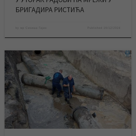
БРИГАДИРА РИСТИЋА
by
мр Синиша Гајин
Published
16/12/2024
НАЈНОВИЈЕ ИНФОРМАЦИЈЕ: Због отежаних услова рада,
односно присуства већег броја подземних инсталација око
самог места извођења радова, време завршетка радова на
замени дела водоводне мреже у тржном центру „БИГ“ се
помера на 15 часова. ЈКП „Водовод и канализација“ Зрењанин
ће у петак изводити радове на водоводној мрежи у тржном
центру […]