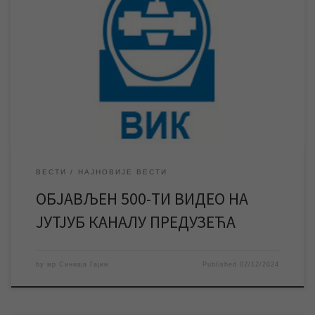
Поред десет година постојања наш јутјуб канал Vodovod i
kanalizacija Zrenjanin обележава још један мали јубилеј –
објављен је 500-ти видео на каналу. Десет година након
оснивања Службе информисања и пословних комуникација и
покретања сајта и јутјуб канала предузећа, наш јутјуб канал
Vodovod i kanalizacija Zrenjanin обележава један мали јубилеј
[…]
ВЕСТИ
НАЈНОВИЈЕ ВЕСТИ
ОБЈАВЉЕН 500-ТИ ВИДЕО НА
ЈУТЈУБ КАНАЛУ ПРЕДУЗЕЋА
by
мр Синиша Гајин
Published
02/12/2024