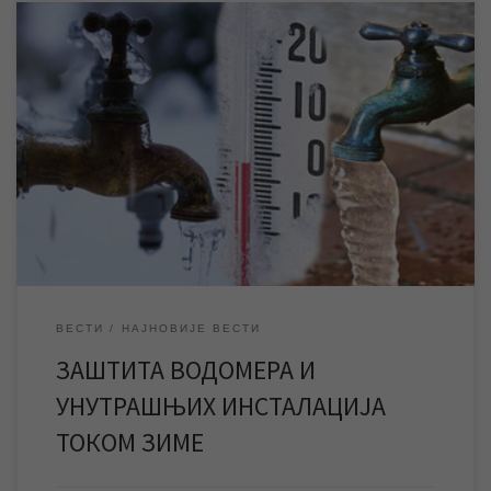
У зимском периоду адекватна топлотна заштита водомера и
унутрашњих инсталација је једини сигуран начин да се изгбегну
хаварије у објектима, трошкови за њихову санацију и прекид
водоснабдевања. Ниске температуре могу проузроковати
смрзавања и озбиљна оштећења водомера и унутрашњих
водоводних инсталација у објектима, и из тог разлога, као и
сваке године, […]
ВЕСТИ
НАЈНОВИЈЕ ВЕСТИ
ЗАШТИТА ВОДОМЕРА И
УНУТРАШЊИХ ИНСТАЛАЦИЈА
ТОКОМ ЗИМЕ