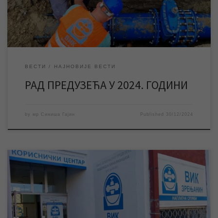
водоводне мреже у Зрењанину, која је обухватала замену 20
км водоводних […]
ВЕСТИ
НАЈНОВИЈЕ ВЕСТИ
РАД ПРЕДУЗЕЋА У 2024. ГОДИНИ
by
мр Синиша Гајин
Published
30/12/2024
Током новогодишњих празника и на дан Божића неће радити
службе и шалтери у Корисничком центру, као ни наплатна
места у граду. За време празника дежуран је број за пријаву
кварова и екипе за интервенције на јавним мрежама. Службе