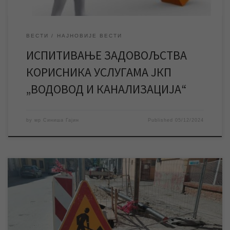
ВЕСТИ
НАЈНОВИЈЕ ВЕСТИ
ИСПИТИВАЊЕ ЗАДОВОЉСТВА
КОРИСНИКА УСЛУГАМА ЈКП
„ВОДОВОД И КАНАЛИЗАЦИЈА“
by
мр Синиша Гајин
Published
05/12/2024
Због извођења неопходних радова на водоводној мрежи, у
среду од 8 до 12 часова биће за саобраћај затворен део
улице Светозара Марковића у строгом центру града. ЈКП
„Водовод и канализација“ Зрењанин ће у среду 4. децембра