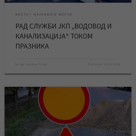
ВЕСТИ
НАЈНОВИЈЕ ВЕСТИ
РАД СЛУЖБИ ЈКП „ВОДОВОД И
КАНАЛИЗАЦИЈА“ ТОКОМ
ПРАЗНИКА
by
мр Синиша Гајин
Published
10/11/2024
Због извођења радова ЈКП „Водовод и канализација“ на
водоводним прикључцима, данас до 15 часова биће за
саобраћај затворен део улице Светозара Марковића у
строгом центру града. У оквиру Прве фазе реконструкције
водоводне мреже завршени су радови на замени око 20 км