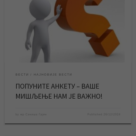
Подсећамо кориснике да је у току годишње испитивање
задовољства корисника услугама ЈКП „Водовод и
канализација“ Зрењанин и позивамо их да попуне анонимну
анкету и на тај начин искажу мишљење о услугама предузећа. У
периоду од 03. децембра до 03. јануара ЈКП „Водовод и
канализација“ Зрењанин спроводи испитивање задовољства
корисника услугама предузећа. Испитивање […]
ВЕСТИ
НАЈНОВИЈЕ ВЕСТИ
ПОПУНИТЕ АНКЕТУ – ВАШЕ
МИШЉЕЊЕ НАМ ЈЕ ВАЖНО!
by
мр Синиша Гајин
Published
26/12/2024