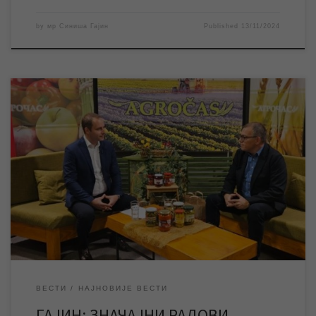
by
мр Синиша Гајин
Published
13/11/2024
Гостујући у емисији „Агрочас“ на РТВ „Сантос“, коју води и
уређује новинар Драган Првуловић, мр Синиша Гајин
руководилац Службе информисања и пословних комуникација
ЈКП „Водовод и канализација“ Зрењанин говорио је о
актуелним радовима овог предузећа у граду и насељеним
местима. У граду се изводе завршни радови у оквиру Прве
фазе […]
ВЕСТИ
НАЈНОВИЈЕ ВЕСТИ
ГАЈИН: ЗНАЧАЈНИ РАДОВИ