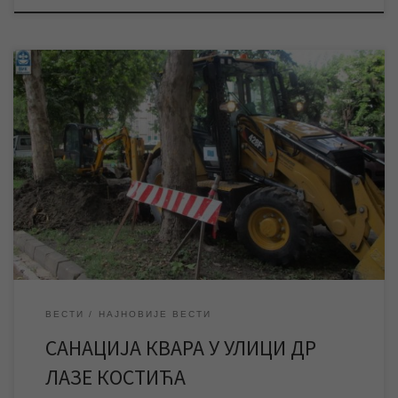
У току је санација хаварије на водоводној мрежи у улици др
Лазе Костића. Приступ месту квара отежавају бетонске
површине, корење дрвећа и подземна инсталација, због чега
ће радови потрајати више часова. Због радова су тренутно
без воде улице око места квара. Радници ЈКП „Водовод и
канализација“ Зрењанин од јутарњих часова […]
ВЕСТИ
НАЈНОВИЈЕ ВЕСТИ
САНАЦИЈА КВАРА У УЛИЦИ ДР
ЛАЗЕ КОСТИЋА