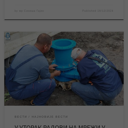
by
мр Синиша Гајин
Published
18/12/2024
ЈКП „Водовод и канализација“ Зрењанин ће у уторак изводити
радове на мрежи у насељу Бригадира Ристића, због чега ће у
истом и делу Дуванике у преподневним часовима доћи до
прекида водоснабдевања. У уторак 17. децембра ЈКП
„Водовод и канализација“ Зрењанин изводиће радове на
замени затварача на водоводној мрежи у насељу […]
ВЕСТИ
НАЈНОВИЈЕ ВЕСТИ
У УТОРАК РАДОВИ НА МРЕЖИ У