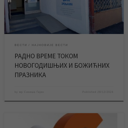
и шалтери у Корисничком центру у Петефијевој 3, као и сва
[…]
ВЕСТИ
НАЈНОВИЈЕ ВЕСТИ
РАДНО ВРЕМЕ ТОКОМ
НОВОГОДИШЊИХ И БОЖИЋНИХ
ПРАЗНИКА
by
мр Синиша Гајин
Published
28/12/2024