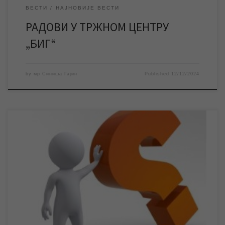
ВЕСТИ
НАЈНОВИЈЕ ВЕСТИ
РАДОВИ У ТРЖНОМ ЦЕНТРУ
„БИГ“
by
мр Синиша Гајин
Published
12/12/2024
Испитивање задовољства корисника услугама ЈКП „Водовод и
канализација“ спроводи се од 03. децембра до 03. јануара на
територији Града Зрењанина. Анонимни упитник се може
попунити електронски на сајту предузећа и у Корисничком
центру у Петефијевој, а радници предузећа анкетираће
кориснике у својим местима становања. У периоду од 03.
децембра до […]