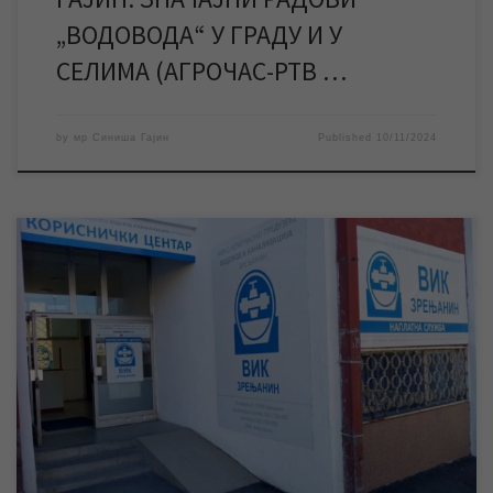
„ВОДОВОДА“ У ГРАДУ И У
СЕЛИМА (АГРОЧАС-РТВ …
by
мр Синиша Гајин
Published
10/11/2024
У понедељак 11. новеmбра неће радити службе и шалтери у
Корисничком центру, као ни наплатна места у граду. За време
празника дежуран је број за пријаву кварова и екипе за
интервенције на јавним мрежама. За време предстојећег
државног празника “Дан примирја у Првом светском рату“, у
понедељак 11. новембра, неће […]