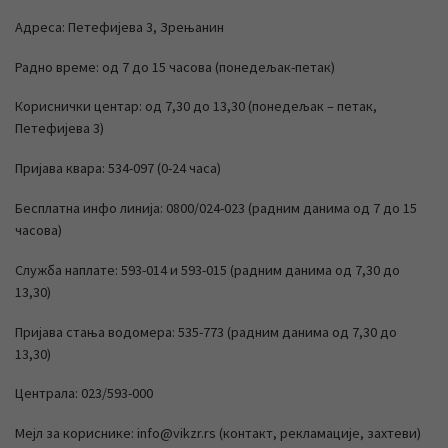
Адреса: Петефијева 3, Зрењанин
Радно време: од 7 до 15 часова (понедељак-петак)
Кориснички центар: од 7,30 до 13,30 (понедељак – петак,
Петефијева 3)
Пријава квара: 534-097 (0-24 часа)
Бесплатна инфо линија: 0800/024-023 (радним данима од 7 до 15
часова)
Служба наплате: 593-014 и 593-015 (радним данима од 7,30 до
13,30)
Пријава стања водомера: 535-773 (радним данима од 7,30 до
13,30)
Централа: 023/593-000
Мејл за кориснике: info@vikzr.rs (контакт, рекламације, захтеви)