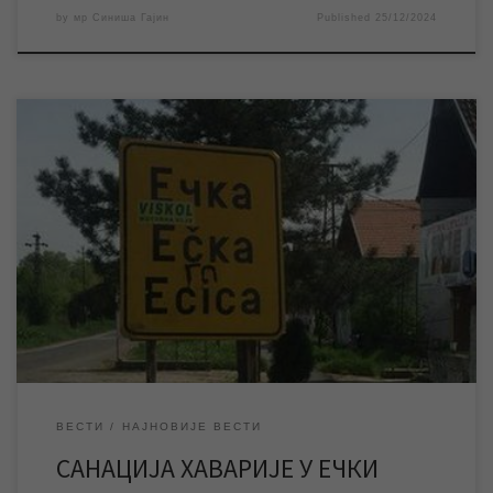
by
мр Синиша Гајин
Published
25/12/2024
НАЈНОВИЈА ИНФОРМАЦИЈА: Екипе ЈКП „Водовод и
канализација“ Зрењанин успешно су санирале хаварију на
изворишту у Ечки и око 22,30 часова вода је пуштена у мрежу.
У касним поподневним часовима дошло је до хаварије већег
обима на изворишту у Ечки, због чега је ово насељено место
тренутно без воде. Екипе ЈКП […]
ВЕСТИ
НАЈНОВИЈЕ ВЕСТИ
САНАЦИЈА ХАВАРИЈЕ У ЕЧКИ