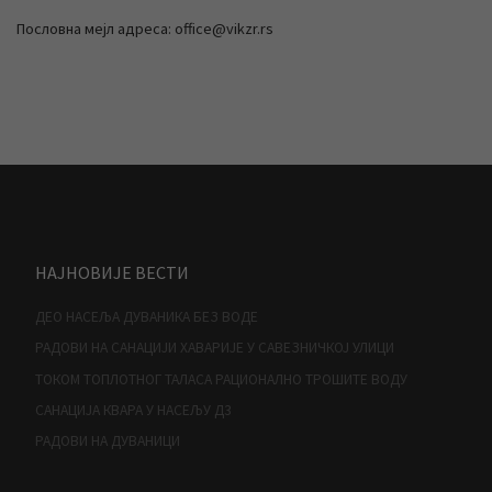
Пословна мејл адреса: office@vikzr.rs
НАЈНОВИЈЕ ВЕСТИ
ДЕО НАСЕЉА ДУВАНИКА БЕЗ ВОДЕ
РАДОВИ НА САНАЦИЈИ ХАВАРИЈЕ У САВЕЗНИЧКОЈ УЛИЦИ
ТОКОМ ТОПЛОТНОГ ТАЛАСА РАЦИОНАЛНО ТРОШИТЕ ВОДУ
САНАЦИЈА КВАРА У НАСЕЉУ Д3
РАДОВИ НА ДУВАНИЦИ