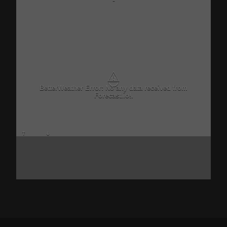
-
⚠
BetterWeather Error: No any data received from
Forecast.io!.