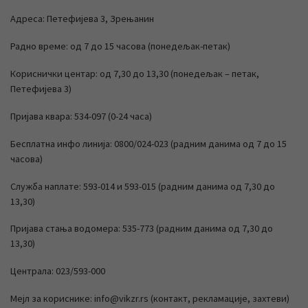
Адреса: Петефијева 3, Зрењанин
Радно време: од 7 до 15 часова (понедељак-петак)
Кориснички центар: од 7,30 до 13,30 (понедељак – петак,
Петефијева 3)
Пријава квара: 534-097 (0-24 часа)
Бесплатна инфо линија: 0800/024-023 (радним данима од 7 до 15
часова)
Служба наплате: 593-014 и 593-015 (радним данима од 7,30 до
13,30)
Пријава стања водомера: 535-773 (радним данима од 7,30 до
13,30)
Централа: 023/593-000
Мејл за кориснике: info@vikzr.rs (контакт, рекламације, захтеви)