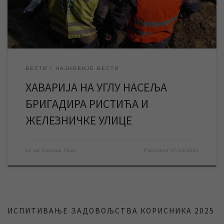
преподнева хаварија бити санирана након чега ће […]
ВЕСТИ
НАЈНОВИЈЕ ВЕСТИ
ХАВАРИЈА НА УГЛУ НАСЕЉА
БРИГАДИРА РИСТИЋА И
ЖЕЛЕЗНИЧКЕ УЛИЦЕ
by
мр Синиша Гајин
Published
07/10/2024
ИСПИТИВАЊЕ ЗАДОВОЉСТВА КОРИСНИКА 2025