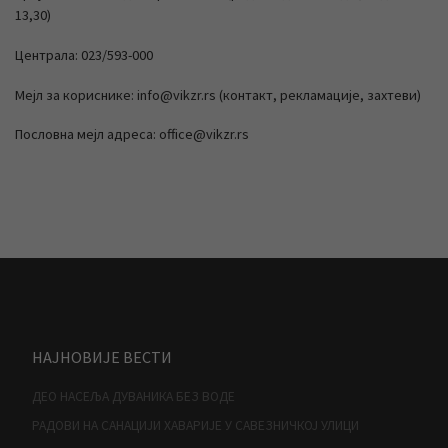
13,30)
Централа: 023/593-000
Мејл за кориснике: info@vikzr.rs (контакт, рекламације, захтеви)
Пословна мејл адреса: office@vikzr.rs
НАЈНОВИЈЕ ВЕСТИ
ДЕО НАСЕЉА ДУВАНИКА БЕЗ ВОДЕ
РАДОВИ НА САНАЦИЈИ ХАВАРИЈЕ У САВЕЗНИЧКОЈ УЛИЦИ