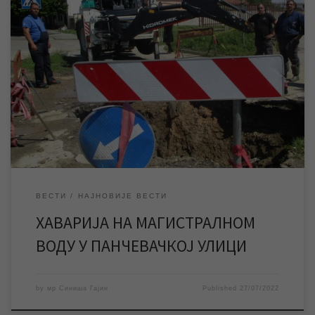
Екипе ЈКП „Водовод и канализација“ више часова раде на
отклањању хаварије већег обима на магистралном воду
водоводне мреже у Панчевачкој улици. Тренутно без воде
неколико улица и индустријске зоне Југоисток 1 и 2, а до пада
притиска воде у мрежи може доћи у рејону око насеља
Шећерана. Екипе ЈКП „Водовод […]
ВЕСТИ
НАЈНОВИЈЕ ВЕСТИ
ХАВАРИЈА НА МАГИСТРАЛНОМ
ВОДУ У ПАНЧЕВАЧКОЈ УЛИЦИ
by
мр Синиша Гајин
Published
27/07/2022