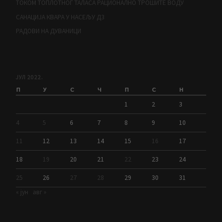
ТОКОМ ТОПЛОТНОГ ТАЛАСА РАЦИОНАЛНО ТРОШИТЕ ВОДУ
САНАЦИЈА КВАРА У НАСЕЉУ Д3
РАДОВИ НА ДУВАНИЦИ
ЈУЛ 2022.
П
У
С
Ч
П
С
Н
1
2
3
4
5
6
7
8
9
10
11
12
13
14
15
16
17
18
19
20
21
22
23
24
25
26
27
28
29
30
31
« јун
авг »