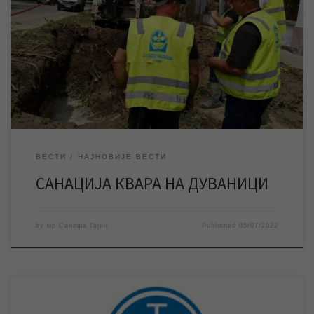
У току су радови на санацији квара на водоводној мрежи у
улици Бошка Мијатова, због чега је насеље Дуваника тренутно
без воде. Екипе ЈКП „Водовод и канализација“ тренутно врше
радове на санацији квара на водоводној мрежи у улици Бошка
Мијатова у насељу Дуваника, због чега је ово насеље
тренутно без […]
ВЕСТИ
НАЈНОВИЈЕ ВЕСТИ
САНАЦИЈА КВАРА НА ДУВАНИЦИ
by
мр Синиша Гајин
Published
05/07/2022