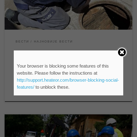
сваког радног дана од 8 до 14 часова. […]
ВЕСТИ
НАЈНОВИЈЕ ВЕСТИ
НАСТАВАК ОЧИТАВАЊА
ВОДОМЕРА У ТРИ НАСЕЉЕНА
Your browser is blocking some features of this
МЕСТА
website. Please follow the instructions at
http://support.heateor.com/browser-blocking-social-
features/
to unblock these.
by
мр Синиша Гајин
Published
11/07/2022