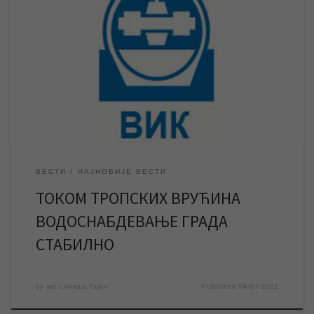
И поред тропских температура, које протеклих дана достижу
и 40 степени целзијусових, водоснабдевање града је
стабилно и уредно. Забележени су историјски максимуми
потрошње воде у граду. Систем водоснабдевања је стабилан,
воде има довољно, али због најаве таласа још већих врућина
апелујемо на суграђане да воду користе рационално како би
се […]
ВЕСТИ
НАЈНОВИЈЕ ВЕСТИ
ТОКОМ ТРОПСКИХ ВРУЋИНА
ВОДОСНАБДЕВАЊЕ ГРАДА
СТАБИЛНО
by
мр Синиша Гајин
Published
04/07/2022