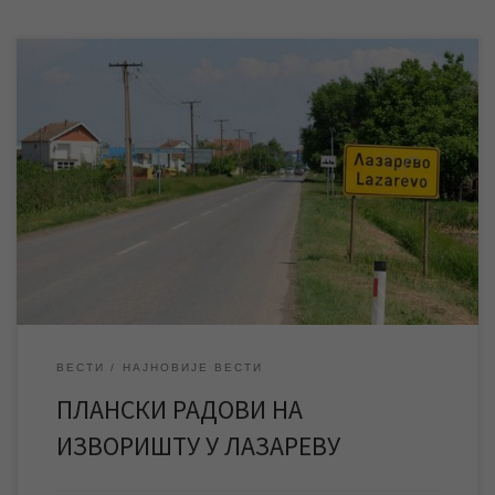
У уторак 26. јула ЈКП „Водовод и канализација“ изводиће
планске радове на редовном одржавању изворишту у
Лазареву, због чега ће ово насељено место у преподневним
часовима бити два сата без воде. У уторак 26. јула ЈКП
„Водовод и канализација“ Зрењанин изводиће планске радове
на редовном одржавању изворишта у Лазареву одакле […]
ВЕСТИ
НАЈНОВИЈЕ ВЕСТИ
ПЛАНСКИ РАДОВИ НА
ИЗВОРИШТУ У ЛАЗАРЕВУ