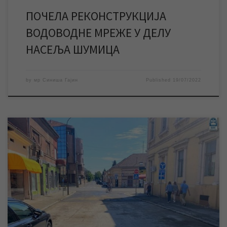
ПОЧЕЛА РЕКОНСТРУКЦИЈА
ВОДОВОДНЕ МРЕЖЕ У ДЕЛУ
НАСЕЉА ШУМИЦА
by
мр Синиша Гајин
Published
19/07/2022
Након успешно изведених радова на санацији хаварије на
канализационој мрежи у Савезничкој улици и враћања
раскопане путне површине у првобитно стање, од суботе 16.
јула поново је омогућено кретање моторних возила кроз целу
поменуту улицу. Делови асфалта који су се одронили услед
дејства подземних вода довели су до већег оштећења […]