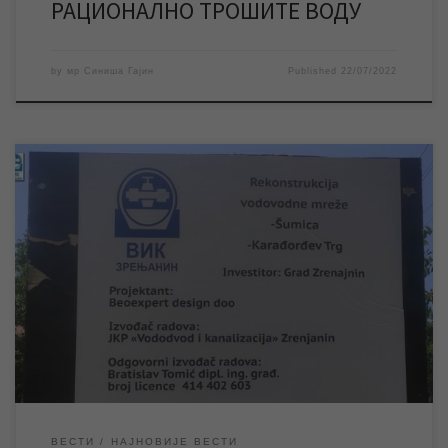
РАЦИОНАЛНО ТРОШИТЕ ВОДУ
by
мр Синиша Гајин
Published
22/07/2022
Заменом постојеће водоводне мреже у Призренској улици
почињу радови на реконструкцији водоводне мреже у делу
насеља Шумица, чиме се наставља реализација пројекта
„Прва фазе реконструкције водоводне мреже у граду“. У
понедељак 11. јула ЈКП „Водовод и канализација“ започело је
радове на замени постојеће водоводне мреже новом у
Призренској улици у […]
ВЕСТИ
НАЈНОВИЈЕ ВЕСТИ