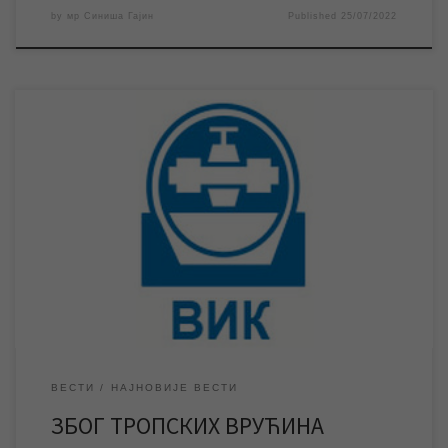
by
мр Синиша Гајин
Published
25/07/2022
Према најавама метеоролога наредних дана температуре
ваздуха достизаће и 44 степена Целзијуса. Потрошња воде
бележи историјске максимуме, али је и поред тога систем
водоснабдевања у Зрењанину стабилан, а да би се такво
стање одржало неопходно је да се у наредним данима вода
троши рационално. Према најавама метеоролога талас
тропских врућина […]
ВЕСТИ
НАЈНОВИЈЕ ВЕСТИ
ЗБОГ ТРОПСКИХ ВРУЋИНА