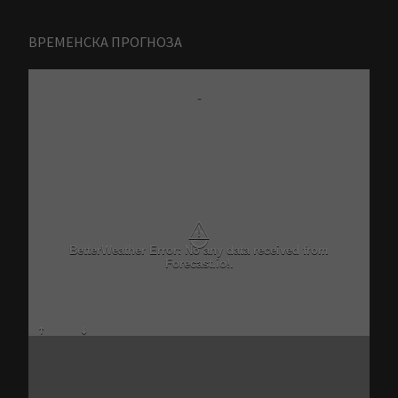
ВРЕМЕНСКА ПРОГНОЗА
-
⚠
BetterWeather Error: No any data received from
Forecast.io!.