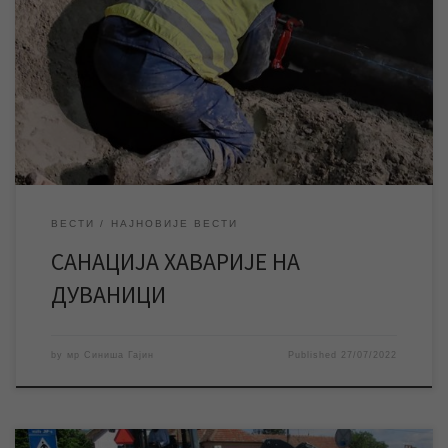
У току је санација хаварије већег обима на водоводној мрежи
у улици Елемирски ред на Дуваници, због чега је ово насеље
тренутно без воде. Тренутне процене су да ће квар бити
саниран до 23 часа. Екипе ЈКП „Водовод и канализација“
Зрењанин раде на санацији хаварије већег обима на
водоводној мрежи […]
ВЕСТИ
НАЈНОВИЈЕ ВЕСТИ
САНАЦИЈА ХАВАРИЈЕ НА
ДУВАНИЦИ
by
мр Синиша Гајин
Published
27/07/2022