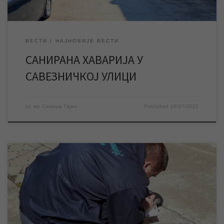
ВЕСТИ
НАЈНОВИЈЕ ВЕСТИ
САНИРАНА ХАВАРИЈА У
САВЕЗНИЧКОЈ УЛИЦИ
by
мр Синиша Гајин
Published
16/07/2022
У уторак 12. јула наставља се прво редовно очитавање
водомера у три насељена места: Меленцима, Орловату и
Томашевцу, док је у Зрењанину и осталим насељеним местима
где водоводну мрежу одржава ЈКП „Водовод и канализација“
Зрењанин исто успешно завршено. Очитавање ће се вршити