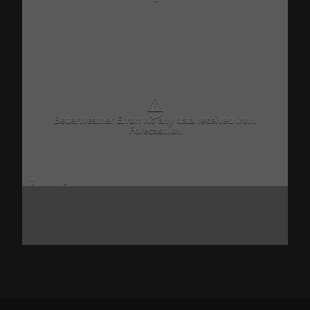
-
⚠
BetterWeather Error: No any data received from
Forecast.io!.