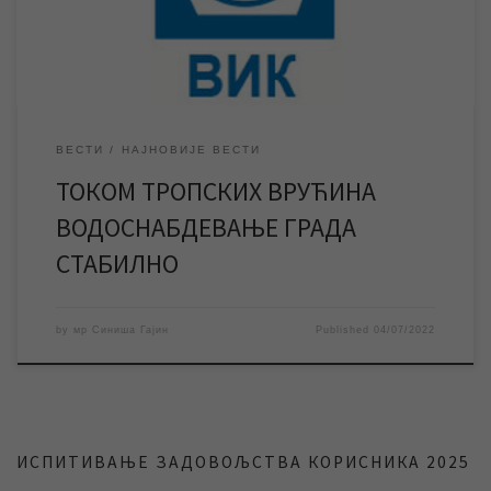
апелујемо на суграђане да воду користе рационално како би
се […]
ВЕСТИ
НАЈНОВИЈЕ ВЕСТИ
ТОКОМ ТРОПСКИХ ВРУЋИНА
ВОДОСНАБДЕВАЊЕ ГРАДА
СТАБИЛНО
by
мр Синиша Гајин
Published
04/07/2022
ИСПИТИВАЊЕ ЗАДОВОЉСТВА КОРИСНИКА 2025