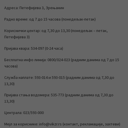
Адреса: Петефијева 3, Зрењанин
Радно време: од 7 до 15 часова (понедељак-петак)
Кориснички центар: од 7,30 до 13,30 (понедељак – петак,
Петефијева 3)
Пријава квара: 534-097 (0-24 часа)
Бесплатна инфо линија: 0800/024-023 (радним данима од 7 до 15
часова)
Служба наплате: 593-014 и 593-015 (радним данима од 7,30 до
13,30)
Пријава стања водомера: 535-773 (радним данима од 7,30 до
13,30)
Централа: 023/593-000
Мејл за кориснике: info@vikzr.rs (контакт, рекламације, захтеви)