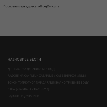
Пословна мејл адреса: office@vikzr.rs
НАЈНОВИЈЕ ВЕСТИ
ДЕО НАСЕЉА ДУВАНИКА БЕЗ ВОДЕ
РАДОВИ НА САНАЦИЈИ ХАВАРИЈЕ У САВЕЗНИЧКОЈ УЛИЦИ
ТОКОМ ТОПЛОТНОГ ТАЛАСА РАЦИОНАЛНО ТРОШИТЕ ВОДУ
САНАЦИЈА КВАРА У НАСЕЉУ Д3
РАДОВИ НА ДУВАНИЦИ