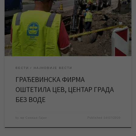
Грађевинска фирма је током извођења радова на објекту у
Јеврејској улици оштетила цев јавне водоводне мреже, због
чега је центар града без воде. Квар се налази испод крана за
чије ће уклањање бити потребно више часова, а након тога
следе радови на његовом отклањању. Грађевинска фирма је
током извођења радова […]
ВЕСТИ
НАЈНОВИЈЕ ВЕСТИ
ГРАЂЕВИНСКА ФИРМА
ОШТЕТИЛА ЦЕВ, ЦЕНТАР ГРАДА
БЕЗ ВОДЕ
by
мр Синиша Гајин
Published
14/07/2020