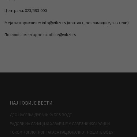
Централа: 023/593-000
Мејл за кориснике: info@vikzr.rs (контакт, рекламације, захтеви)
Пословна мејл адреса: office@vikzr.rs
НАЈНОВИЈЕ ВЕСТИ
ДЕО НАСЕЉА ДУВАНИКА БЕЗ ВОДЕ
РАДОВИ НА САНАЦИЈИ ХАВАРИЈЕ У САВЕЗНИЧКОЈ УЛИЦИ
ТОКОМ ТОПЛОТНОГ ТАЛАСА РАЦИОНАЛНО ТРОШИТЕ ВОДУ