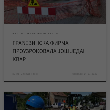
центра града без […]
ВЕСТИ
НАЈНОВИЈЕ ВЕСТИ
ГРАЂЕВИНСКА ФИРМА
ПРОУЗРОКОВАЛА ЈОШ ЈЕДАН
КВАР
by
мр Синиша Гајин
Published
14/07/2020