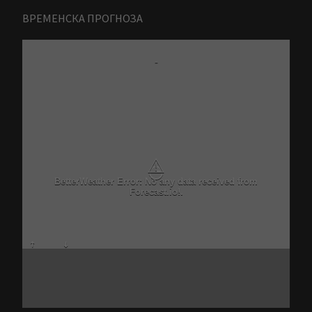
ВРЕМЕНСКА ПРОГНОЗА
-
⚠
BetterWeather Error: No any data received from
Forecast.io!.