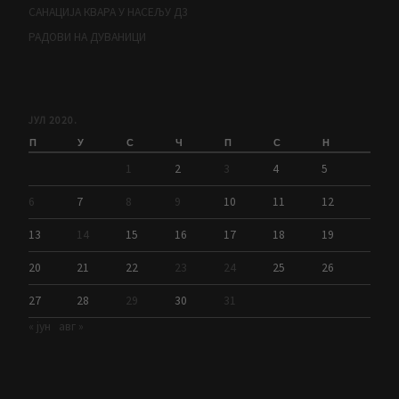
САНАЦИЈА КВАРА У НАСЕЉУ Д3
РАДОВИ НА ДУВАНИЦИ
ЈУЛ 2020.
П
У
С
Ч
П
С
Н
1
2
3
4
5
6
7
8
9
10
11
12
13
14
15
16
17
18
19
20
21
22
23
24
25
26
27
28
29
30
31
« јун
авг »