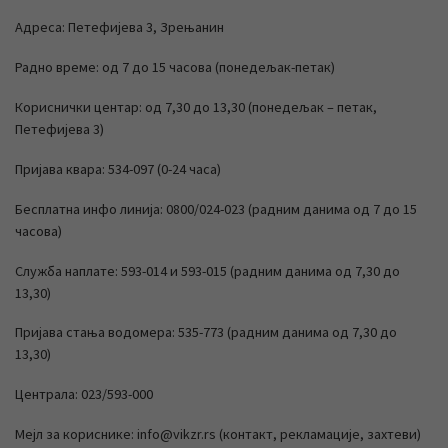
Адреса: Петефијева 3, Зрењанин
Радно време: од 7 до 15 часова (понедељак-петак)
Кориснички центар: од 7,30 до 13,30 (понедељак – петак,
Петефијева 3)
Пријава квара: 534-097 (0-24 часа)
Бесплатна инфо линија: 0800/024-023 (радним данима од 7 до 15
часова)
Служба наплате: 593-014 и 593-015 (радним данима од 7,30 до
13,30)
Пријава стања водомера: 535-773 (радним данима од 7,30 до
13,30)
Централа: 023/593-000
Мејл за кориснике: info@vikzr.rs (контакт, рекламације, захтеви)