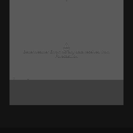
-
⚠
BetterWeather Error: No any data received from
Forecast.io!.