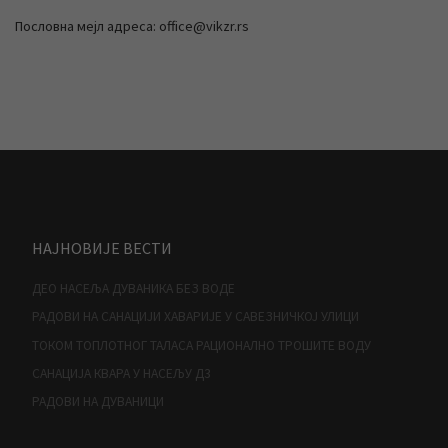
Пословна мејл адреса: office@vikzr.rs
НАЈНОВИЈЕ ВЕСТИ
ДЕО НАСЕЉА ДУВАНИКА БЕЗ ВОДЕ
РАДОВИ НА САНАЦИЈИ ХАВАРИЈЕ У САВЕЗНИЧКОЈ УЛИЦИ
ТОКОМ ТОПЛОТНОГ ТАЛАСА РАЦИОНАЛНО ТРОШИТЕ ВОДУ
САНАЦИЈА КВАРА У НАСЕЉУ Д3
РАДОВИ НА ДУВАНИЦИ