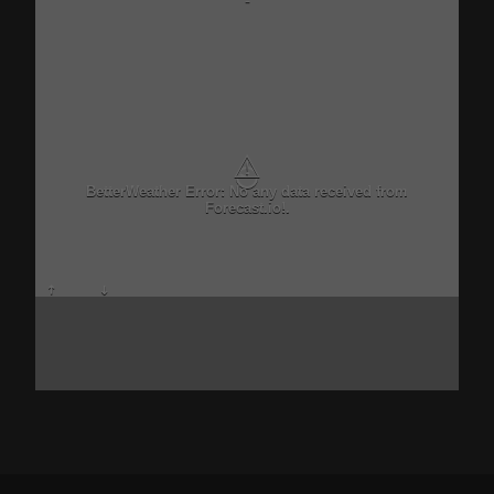
-
⚠
BetterWeather Error: No any data received from
Forecast.io!.