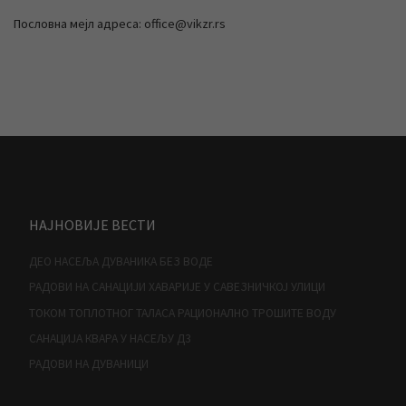
Пословна мејл адреса: office@vikzr.rs
НАЈНОВИЈЕ ВЕСТИ
ДЕО НАСЕЉА ДУВАНИКА БЕЗ ВОДЕ
РАДОВИ НА САНАЦИЈИ ХАВАРИЈЕ У САВЕЗНИЧКОЈ УЛИЦИ
ТОКОМ ТОПЛОТНОГ ТАЛАСА РАЦИОНАЛНО ТРОШИТЕ ВОДУ
САНАЦИЈА КВАРА У НАСЕЉУ Д3
РАДОВИ НА ДУВАНИЦИ