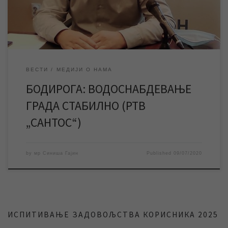
стране ЈКП „Водовод и канализација“ Зрењанин и шта је тиме
[…]
ВЕСТИ
МЕДИЈИ О НАМА
БОДИРОГА: ВОДОСНАБДЕВАЊЕ
ГРАДА СТАБИЛНО (РТВ
„САНТОС“)
by
мр Синиша Гајин
Published
09/07/2020
ИСПИТИВАЊЕ ЗАДОВОЉСТВА КОРИСНИКА 2025