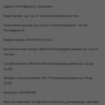
Адреса: Петефијева 3, Зрењанин
Радно време: од 7 до 15 часова (понедељак-петак)
Кориснички центар: од 7,30 до 13,30 (понедељак – петак,
Петефијева 3)
Пријава квара: 534-097 (0-24 часа)
Бесплатна инфо линија: 0800/024-023 (радним данима од 7 до 15
часова)
Служба наплате: 593-014 и 593-015 (радним данима од 7,30 до
13,30)
Пријава стања водомера: 535-773 (радним данима од 7,30 до
13,30)
Централа: 023/593-000
Мејл за кориснике: info@vikzr.rs (контакт, рекламације, захтеви)