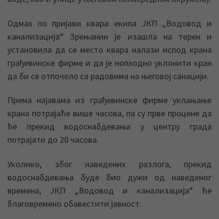
Одмах по пријави квара екипа ЈКП „Водовод и
канализација“ Зрењанин је изашла на терен и
установила да се место квара налази испод крана
грађевинске фирме и да је нопходно уклонити кран
да би се отпочело са радовима на његовој санацији.
Према најавама из грађевинске фирме уклањање
крана потрајаће више часова, па су прве процене да
ће прекид водоснабдевања у центру града
потрајати до 20 часова.
Уколико, због наведених разлога, прекид
водоснабдевања буде био дужи од наведеног
времена, ЈКП „Водовод и канализација“ ће
благовремено обавестити јавност.