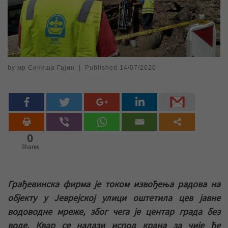
by
мр Синиша Гајин
|
Published
14/07/2020
0
Shares
Грађевинска фирма је током извођења радова на
објекту у Јеврејској улици оштетила цев јавне
водоводне мреже, због чега је центар града без
воде. Квар се налази испод крана за чије ће