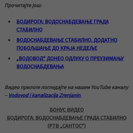
Прочитајте још:
БОДИРОГА: ВОДОСНАБДЕВАЊЕ ГРАДА
СТАБИЛНО
ВОДОСНАБДЕВАЊЕ СТАБИЛНО, ДОДАТНО
ПОБОЉШАЊЕ ДО КРАЈА НЕДЕЉЕ
„ВОДОВОД“ ДОНЕО ОДЛУКУ О ПРЕУЗИМАЊУ
ВОДОСНАБДЕВАЊА
Видео прилоге погледајте на нашем YouTube каналу
–
Vodovod i kanalizacija Zrenjanin
БОНУС ВИДЕО
БОДИРОГА: ВОДОСНАБДЕВАЊЕ ГРАДА СТАБИЛНО
(РТВ „САНТОС“)