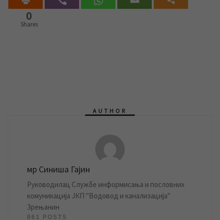
0
Shares
AUTHOR
мр Синиша Гајин
Руководилац Службе информисања и пословних
комуникација ЈКП "Водовод и канализација"
Зрењанин
861 POSTS