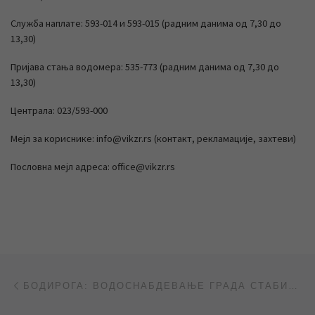
Служба наплате: 593-014 и 593-015 (радним данима од 7,30 до
13,30)
Пријава стања водомера: 535-773 (радним данима од 7,30 до
13,30)
Централа: 023/593-000
Мејл за кориснике: info@vikzr.rs (контакт, рекламације, захтеви)
Пословна мејл адреса: office@vikzr.rs
Post navigation
Previous post
БОДИРОГА: ВОДОСНАБДЕВАЊЕ ГРАДА СТАБИЛНО (РТВ „САНТОС“)