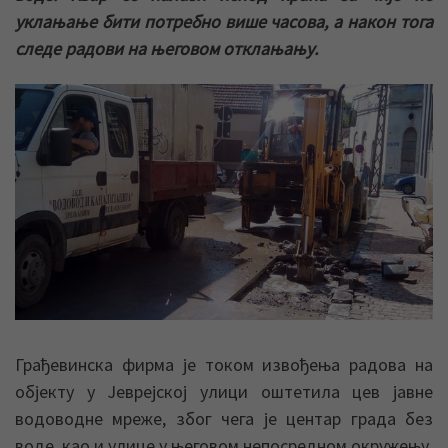
уклањање бити потребно више часова, а након тога
следе радови на његовом отклањању.
Грађевинска фирма је током извођења радова на
објекту у Јеврејској улици оштетила цев јавне
водоводне мреже, због чега је центар града без
воде, као и улице у његовом непосредном окружењу.