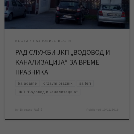
диспечерска служба на броју телефона 023/534-097 као и […]
ВЕСТИ
НАЈНОВИЈЕ ВЕСТИ
РАД СЛУЖБИ ЈКП „ВОДОВОД И
КАНАЛИЗАЦИЈА“ ЗА ВРЕМЕ
ПРАЗНИКА
balagajne
državni praznik
šalteri
ЈКП "Водовод и канализација"
by
Dragana Rašić
Published
10/11/2016