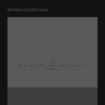
ВРЕМЕНСКА ПРОГНОЗА
-
⚠
BetterWeather Error: No any data received from
Forecast.io!.