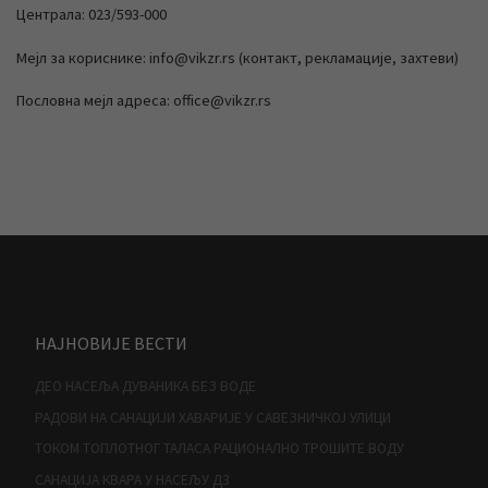
Централа: 023/593-000
Мејл за кориснике: info@vikzr.rs (контакт, рекламације, захтеви)
Пословна мејл адреса: office@vikzr.rs
НАЈНОВИЈЕ ВЕСТИ
ДЕО НАСЕЉА ДУВАНИКА БЕЗ ВОДЕ
РАДОВИ НА САНАЦИЈИ ХАВАРИЈЕ У САВЕЗНИЧКОЈ УЛИЦИ
ТОКОМ ТОПЛОТНОГ ТАЛАСА РАЦИОНАЛНО ТРОШИТЕ ВОДУ
САНАЦИЈА КВАРА У НАСЕЉУ Д3