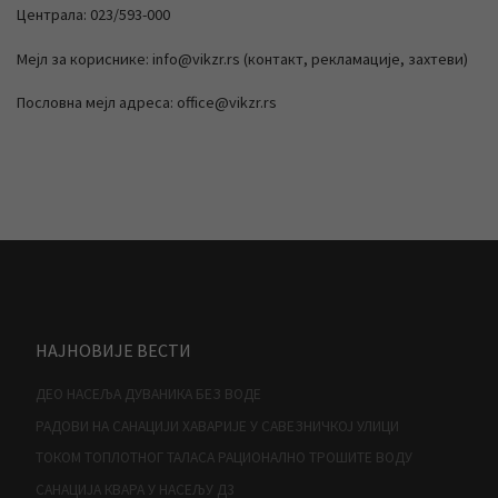
Централа: 023/593-000
Мејл за кориснике: info@vikzr.rs (контакт, рекламације, захтеви)
Пословна мејл адреса: office@vikzr.rs
НАЈНОВИЈЕ ВЕСТИ
ДЕО НАСЕЉА ДУВАНИКА БЕЗ ВОДЕ
РАДОВИ НА САНАЦИЈИ ХАВАРИЈЕ У САВЕЗНИЧКОЈ УЛИЦИ
ТОКОМ ТОПЛОТНОГ ТАЛАСА РАЦИОНАЛНО ТРОШИТЕ ВОДУ
САНАЦИЈА КВАРА У НАСЕЉУ Д3