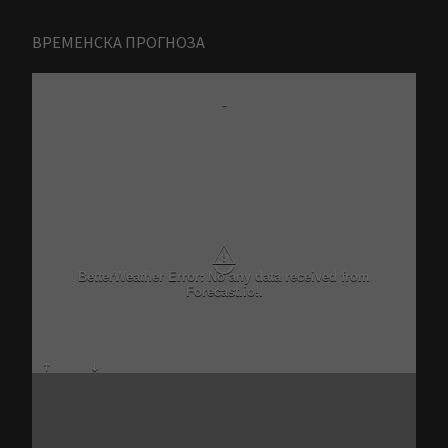
ВРЕМЕНСКА ПРОГНОЗА
-
⚠
BetterWeather Error: No any data received from
Forecast.io!.