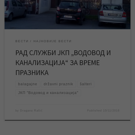
диспечерска служба на броју телефона 023/534-097 као и […]
ВЕСТИ
НАЈНОВИЈЕ ВЕСТИ
РАД СЛУЖБИ ЈКП „ВОДОВОД И
КАНАЛИЗАЦИЈА“ ЗА ВРЕМЕ
ПРАЗНИКА
balagajne
državni praznik
šalteri
ЈКП "Водовод и канализација"
by
Dragana Rašić
Published
10/11/2016