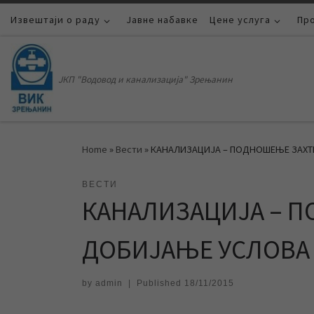
Извештаји о раду
Skip to content
Јавне набавке
Цене услуга
Пр
ЈКП "Водовод и канализација" Зрењанин
Home
»
Вести
»
КАНАЛИЗАЦИЈА – ПОДНОШЕЊЕ ЗАХТЕ
ВЕСТИ
КАНАЛИЗАЦИЈА – П
ДОБИЈАЊЕ УСЛОВА 
by
admin
|
Published
18/11/2015