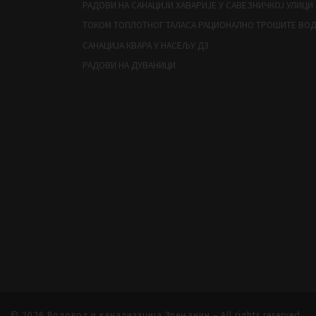
РАДОВИ НА САНАЦИЈИ ХАВАРИЈЕ У САВЕЗНИЧКОЈ УЛИЦИ
ТОКОМ ТОПЛОТНОГ ТАЛАСА РАЦИОНАЛНО ТРОШИТЕ ВО
САНАЦИЈА КВАРА У НАСЕЉУ Д3
РАДОВИ НА ДУВАНИЦИ
© 2026
Водовод и канализација Зрењанин
– All rights reserved