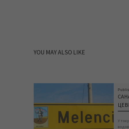
YOU MAY ALSO LIKE
Publi
САН
ЦЕВ
У ток
водов