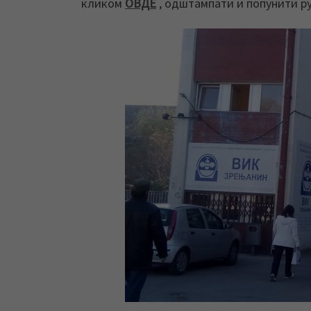
кликом
ОВДЕ
, oдштампати и попунити ру