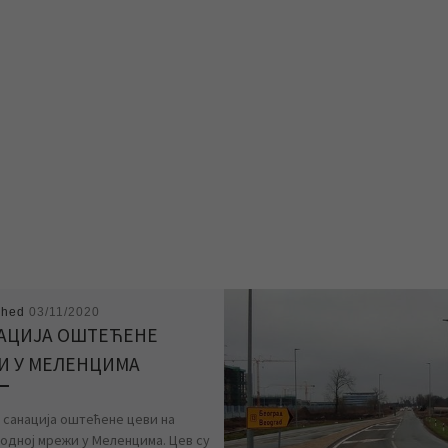
shed
03/11/2020
АЦИЈА ОШТЕЋЕНЕ
И У МЕЛЕНЦИМА
у санација оштећене цеви на
одној мрежи у Меленцима. Цев су