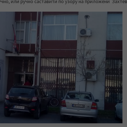
чно, или ручно саставити по узору на приложени Захтев