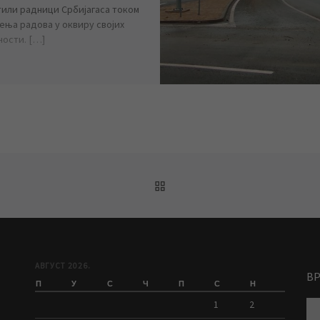
или радници Србијагаса током
ења радова у оквиру својих
ности. […]
BACK TO POST LIST
Е
АВГУСТ 2026.
В
П
У
С
Ч
П
С
Н
1
2