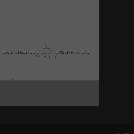
-
⚠
BetterWeather Error: No any data received from
Forecast.io!.