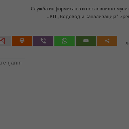
Служба информисања и пословних комуни
ЈКП „Водовод и канализација“ Зр
Sh
zrenjanin