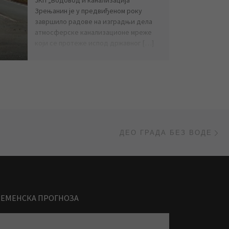
Зрењанин је у предвиђеном року
завршило радове на изградњи дела
атмосферске канализационе мреже
који се протеже испод државног […]
Ne
ДЕО ГРАДА БЕЗ ВОДЕ
РЕМЕНСКА ПРОГНОЗА