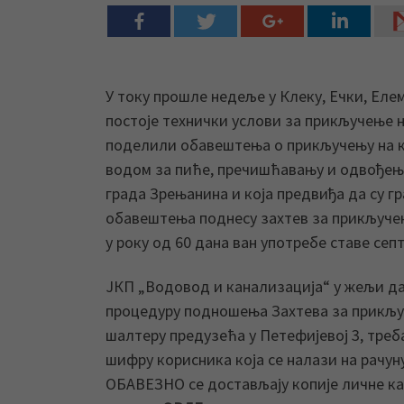
У току прошле недеље у Клеку, Ечки, Ел
постоје технички услови за прикључење 
поделили обавештења о прикључењу на к
водом за пиће, пречишћавању и одвођењу
града Зрењанина и која предвиђа да су гр
обавештења поднесу захтев за прикључењ
у року од 60 дана ван употребе ставе септ
ЈКП „Водовод и канализација“ у жељи да
процедуру подношења Захтева за прикључ
шалтеру предузећа у Петефијевој 3, треба
шифру корисника која се налази на рачун
ОБАВЕЗНО се достављају копије личне ка