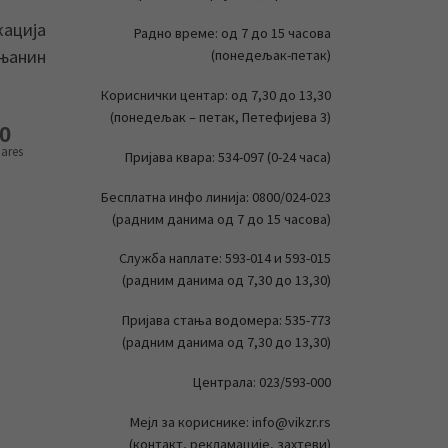
кација
Радно време: од 7 до 15 часова
ењанин
(понедељак-петак)
Кориснички центар: од 7,30 до 13,30
(понедељак – петак, Петефијева 3)
0
ares
Пријава квара: 534-097 (0-24 часа)
Бесплатна инфо линија: 0800/024-023
(радним данима од 7 до 15 часова)
Служба наплате: 593-014 и 593-015
(радним данима од 7,30 до 13,30)
Пријава стања водомера: 535-773
(радним данима од 7,30 до 13,30)
Централа: 023/593-000
Мејл за кориснике: info@vikzr.rs
(контакт, рекламације, захтеви)