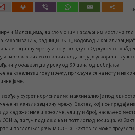
Sh
емиру и Меленцима, дакле у оним насељеним местима где
на канализацију, радници ЈКП „Водовод и канализација“
анализациону мрежу и то у складу са Одлуком о снабд
 атмосферских и отпадних вода коју је усвојила Скупш
ађани у обавези да у року од 30 дана од добијања
е на канализациону мрежу, прикључе се на исту и након
ичке јаме.
 изађе у сусрет корисницима максимално је подједност
ење на канализациону мрежу. Захтев, који се предаје н
 да садржи: име и презиме, улицу и број, насељено мест
у СОН-а, датум подношења и потпис подносиоца. Уз Зах
рте и последњег рачуна СОН-а. Захтев се може преузети