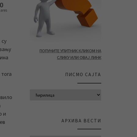
0
ares
 су
евању
ПОПУНИТЕ УПИТНИК КЛИКОМ НА
тина
СЛИКУ ИЛИ ОВАЈ ЛИНК
 тога
ПИСМО САЈТА
авило
а
о и
АРХИВА ВЕСТИ
тев