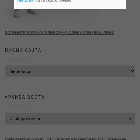
features/
to unblock these.
ПОПУНИТЕ УПИТНИК КЛИКОМ НА СЛИКУ ИЛИ ОВАЈ ЛИНК
ПИСМО САЈТА
АРХИВА ВЕСТИ
АРХИВА ВЕСТИ
Информатор о раду ЈКП „Водовод и канализација“ Зрењанин