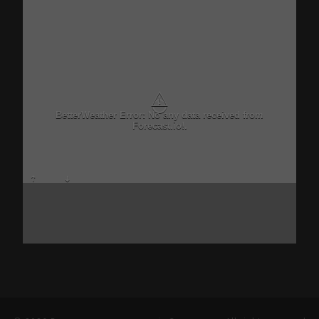
⚠
BetterWeather Error: No any data received from
Forecast.io!.