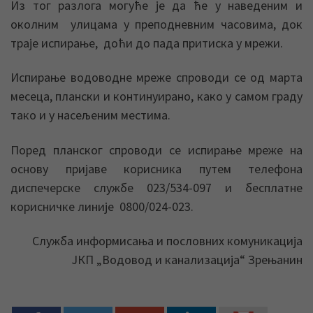
Из тог разлога могуће је да ће у наведеним и
околним улицама у преподневним часовима, док
траје испирање, доћи до пада притиска у мрежи.
Испирање водоводне мреже спроводи се од марта
месеца, плански и континуирано, како у самом граду
тако и у насељеним местима.
Поред планског спроводи се испирање мреже на
основу пријаве корисника путем телефона
диспечерске службе 023/534-097 и бесплатне
корисничке линије 0800/024-023.
Служба информисања и пословних комуникација
ЈКП „Водовод и канализација“ Зрењанин