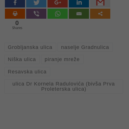
0
Shares
Grobljanska ulica
naselje Gradnulica
Niška ulica
piranje mreže
Resavska ulica
ulica Dr Kornela Radulovića (bivša Prva
Proleterska ulica)