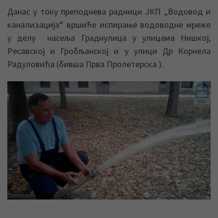
Данас у току преподнева радници ЈКП „Водовод и
канализација“ вршиће испирање водоводне мреже
у делу насеља Граднулица у улицама Нишкој,
Ресавској и Гробљанској и у улици Др Корнела
Радуловића (бивша Прва Пролетерска ).