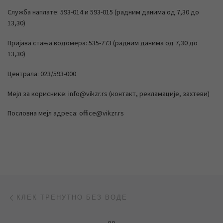
Служба наплате: 593-014 и 593-015 (радним данима од 7,30 до
13,30)
Пријава стања водомера: 535-773 (радним данима од 7,30 до
13,30)
Централа: 023/593-000
Мејл за кориснике: info@vikzr.rs (контакт, рекламације, захтеви)
Пословна мејл адреса: office@vikzr.rs
Post navigation
Previous post
КЛЕК ТРЕНУТНО БЕЗ ВОДЕ