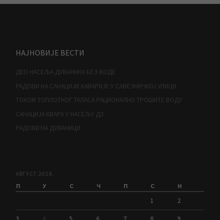
НАЈНОВИЈЕ ВЕСТИ
ДЕО НАСЕЉА ДУВАНИКА БЕЗ ВОДЕ
РАДОВИ НА САНАЦИЈИ ХАВАРИЈЕ У САВЕЗНИЧКОЈ УЛИЦИ
ТОКОМ ТОПЛОТНОГ ТАЛАСА РАЦИОНАЛНО ТРОШИТЕ ВОДУ
САНАЦИЈА КВАРА У НАСЕЉУ Д3
РАДОВИ НА ДУВАНИЦИ
АВГУСТ 2026.
П
У
С
Ч
П
С
Н
1
2
3
4
5
6
7
8
9