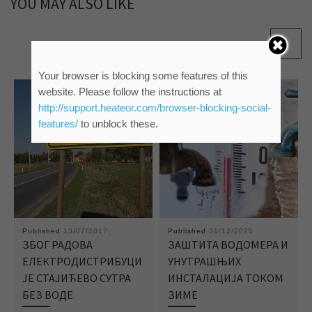
YOU MAY ALSO LIKE
Your browser is blocking some features of this
website. Please follow the instructions at
http://support.heateor.com/browser-blocking-social-
features/
to unblock these.
Published
13/07/2017
Published
31/12/2025
ЗБОГ РАДОВА
ЗАШТИТА ВОДОМЕРА И
ЕЛЕКТРОДИСТРИБУЦИ
УНУТРАШЊИХ
ЈЕ СТАЈИЋЕВО СУТРА
ИНСТАЛАЦИЈА ТОКОМ
БЕЗ ВОДE
ЗИМЕ