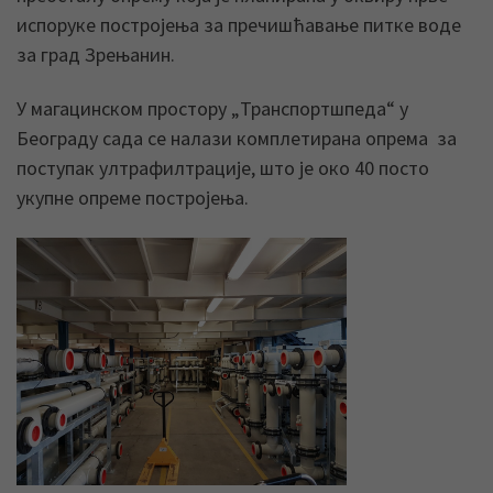
испоруке постројења за пречишћавање питке воде
за град Зрењанин.
У магацинском простору „Транспортшпеда“ у
Београду сада се налази комплетирана опрема за
поступак ултрафилтрације, што је око 40 посто
укупне опреме постројења.