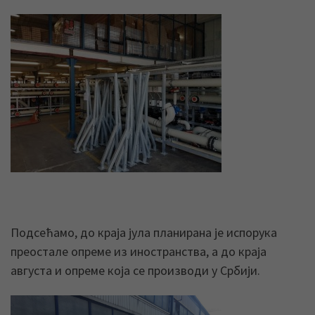
Подсећамо, до краја јула планирана је испорука
преостале опреме из иностранства, а до краја
августа и опреме која се производи у Србији.