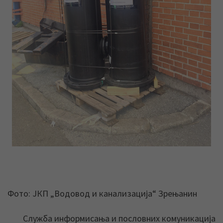
Фото: ЈКП „Водовод и канализација“ Зрењанин
Служба информисања и пословних комуникација