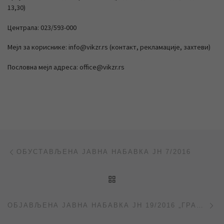
13,30)
Централа: 023/593-000
Мејл за кориснике: info@vikzr.rs (контакт, рекламације, захтеви)
Пословна мејл адреса: office@vikzr.rs
Post navigation
Previous post
ОБУСТАВЉЕНА ЈАВНА НАБАВКА ЈН 7/2016
BACK TO POST LIST
Ne
ОБЈАВЉЕНА ЈАВНА НАБАВКА ЈН 19/2016 „ГРАЂЕВИНСКИ МАТЕРИЈАЛ“