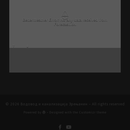
⚠
BetterWeather Error: No any data received from
Forecast.io!.
© 2026
Водовод и канализација Зрењанин
– All rights reserved
Powered by
– Designed with the
Customizr theme