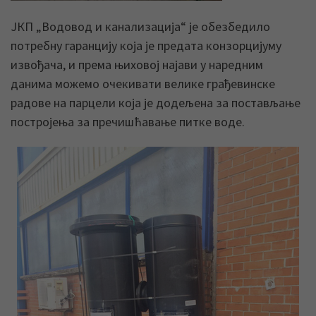
ЈКП „Водовод и канализација“ је обезбедило
потребну гаранцију која је предата конзорцијуму
извођача, и према њиховој најави у наредним
данима можемо очекивати велике грађевинске
радове на парцели која је додељена за постављање
постројења за пречишћавање питке воде.