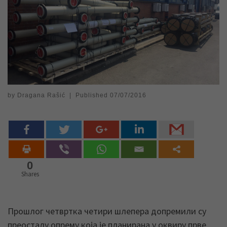
by
Dragana Rašić
|
Published
07/07/2016
0
Shares
Прошлог четвртка четири шлепера допремили су
преосталу опрему која је планирана у оквиру прве