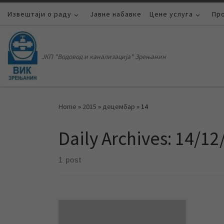
Извештаји о раду
Skip to content
Јавне набавке
Цене услуга
Пр
ЈКП "Водовод и канализација" Зрењанин
Home
»
2015
»
децембар
»
14
Daily Archives:
14/12
1 post
Одлуком Скупштине града