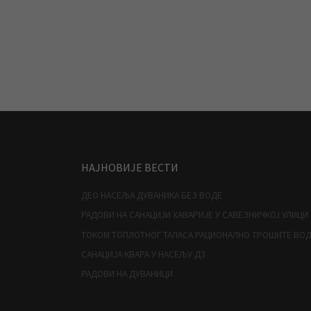
НАЈНОВИЈЕ ВЕСТИ
ДЕО НАСЕЉА ДУВАНИКА БЕЗ ВОДЕ
РАДОВИ НА САНАЦИЈИ ХАВАРИЈЕ У САВЕЗНИЧКОЈ УЛИЦИ
ТОКОМ ТОПЛОТНОГ ТАЛАСА РАЦИОНАЛНО ТРОШИТЕ ВО
САНАЦИЈА КВАРА У НАСЕЉУ Д3
РАДОВИ НА ДУВАНИЦИ