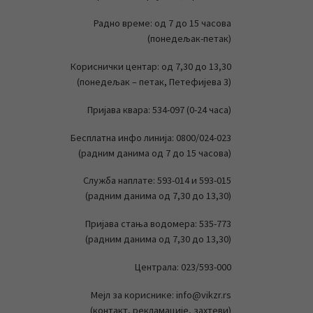
Радно време: од 7 до 15 часова
(понедељак-петак)
Кориснички центар: од 7,30 до 13,30
(понедељак – петак, Петефијева 3)
Пријава квара: 534-097 (0-24 часа)
Бесплатна инфо линија: 0800/024-023
(радним данима од 7 до 15 часова)
Служба наплате: 593-014 и 593-015
(радним данима од 7,30 до 13,30)
Пријава стања водомера: 535-773
(радним данима од 7,30 до 13,30)
Централа: 023/593-000
Мејл за кориснике: info@vikzr.rs
(контакт, рекламације, захтеви)