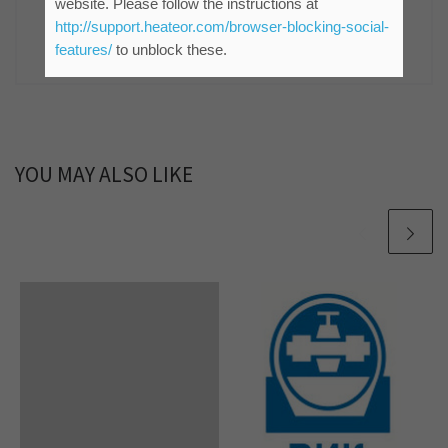
website. Please follow the instructions at
Зрењанин
http://support.heateor.com/browser-blocking-social-
861 POSTS
features/
to unblock these.
YOU MAY ALSO LIKE