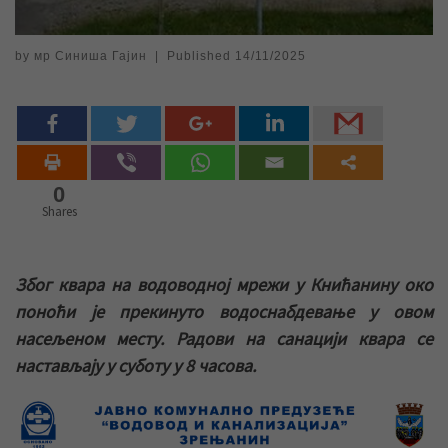
by
мр Синиша Гајин
|
Published
14/11/2025
0
Shares
Због квара на водоводној мрежи у Книћанину око
поноћи је прекинуто водоснабдевање у овом
насељеном месту. Радови на санацији квара се
настављају у суботу у 8 часова.