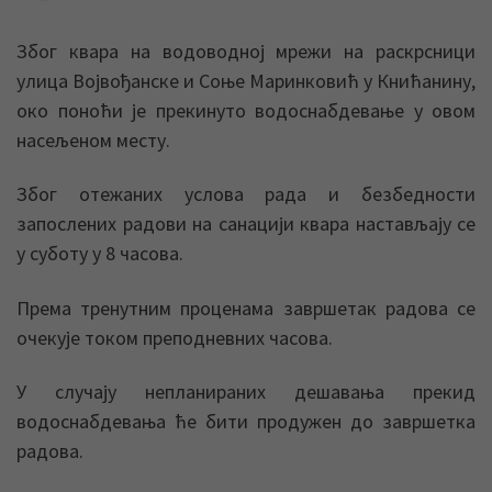
Због квара на водоводној мрежи на раскрсници
улица Војвођанске и Соње Маринковић у Книћанину,
око поноћи је прекинуто водоснабдевање у овом
насељеном месту.
Због отежаних услова рада и безбедности
запослених радови на санацији квара настављају се
у суботу у 8 часова.
Према тренутним проценама завршетак радова се
очекује током преподневних часова.
У случају непланираних дешавања прекид
водоснабдевања ће бити продужен до завршетка
радова.