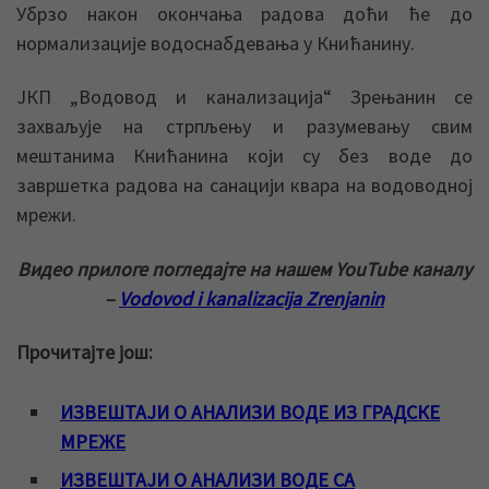
Убрзо након окончања радова доћи ће до
нормализације водоснабдевања у Книћанину.
ЈКП „Водовод и канализација“ Зрењанин се
захваљује на стрпљењу и разумевању свим
мештанима Книћанина који су без воде до
завршетка радова на санацији квара на водоводној
мрежи.
Видео прилоге погледајте на нашем YouTube каналу
–
Vodovod i kanalizacija Zrenjanin
Прочитајте још:
ИЗВЕШТАЈИ О АНАЛИЗИ ВОДЕ ИЗ ГРАДСКЕ
МРЕЖЕ
ИЗВЕШТАЈИ О АНАЛИЗИ ВОДЕ СА