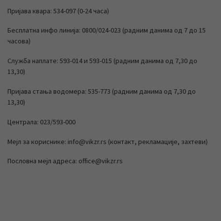
Пријава квара: 534-097 (0-24 часа)
Бесплатна инфо линија: 0800/024-023 (радним данима од 7 до 15
часова)
Служба наплате: 593-014 и 593-015 (радним данима од 7,30 до
13,30)
Пријава стања водомера: 535-773 (радним данима од 7,30 до
13,30)
Централа: 023/593-000
Мејл за кориснике: info@vikzr.rs (контакт, рекламације, захтеви)
Пословна мејл адреса: office@vikzr.rs