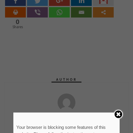
0
Shares
AUTHOR
мр Синиша Гајин
Руководилац Службе информисања и пословних
Your browser is blocking some features of this
комуникација ЈКП "Водовод и канализација"