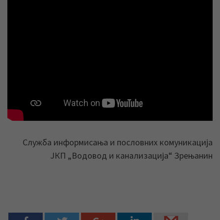
Служба информисања и пословних комуникација
ЈКП „Водовод и канализација“ Зрењанин