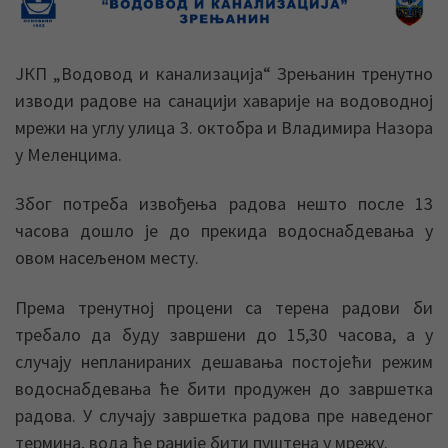
ЈКП „Водовод и канализација“ Зрењанин тренутно
изводи радове на санацији хаварије на водоводној
мрежи на углу улица 3. октобра и Владимира Назора
у Меленцима.
Због потреба извођења радова нешто после 13
часова дошло је до прекида водоснабдевања у
овом насељеном месту.
Према тренутној процени са терена радови би
требало да буду завршени до 15,30 часова, а у
случају непланираних дешавања постојећи режим
водоснабдевања ће бити продужен до завршетка
радова. У случају завршетка радова пре наведеног
термина, вода ће раније бити пуштена у мрежу.