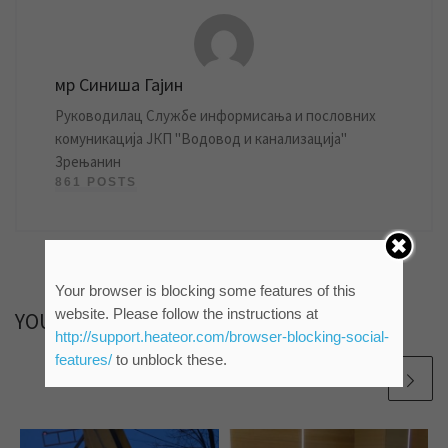
мр Синиша Гајин
Руководилац Службе информисања и пословних
комуникација ЈКП "Водовод и канализација"
Зрењанин
861 POSTS
Your browser is blocking some features of this
website. Please follow the instructions at
YOU MAY ALSO LIKE
http://support.heateor.com/browser-blocking-social-
features/
to unblock these.