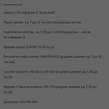
Адреса: Петефијева 3, Зрењанин
Радно време: од 7 до 15 часова (понедељак-петак)
Кориснички центар: од 7,30 до 13,30 (понедељак – петак,
Петефијева 3)
Пријава квара: 534-097 (0-24 часа)
Бесплатна инфо линија: 0800/024-023 (радним данима од 7 до 15
часова)
Служба наплате: 593-014 и 593-015 (радним данима од 7,30 до
13,30)
Пријава стања водомера: 535-773 (радним данима од 7,30 до
13,30)
Централа: 023/593-000