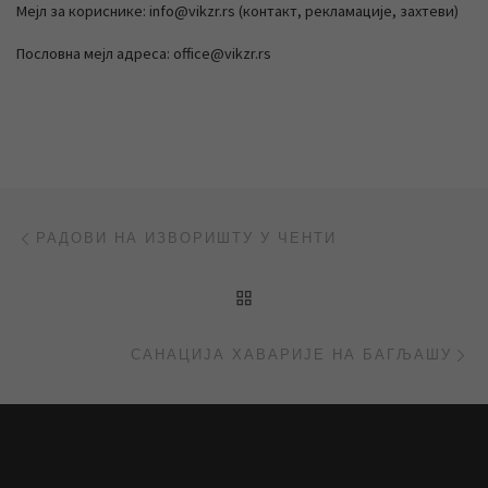
Мејл за кориснике: info@vikzr.rs (контакт, рекламације, захтеви)
Пословна мејл адреса: office@vikzr.rs
Post navigation
Previous post
РАДОВИ НА ИЗВОРИШТУ У ЧЕНТИ
BACK TO POST LIST
Ne
САНАЦИЈА ХАВАРИЈЕ НА БАГЉАШУ