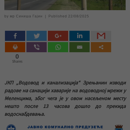
by
мр Синиша Гајин
|
Published
22/08/2025
0
Shares
ЈКП „Водовод и канализација“ Зрењанин изводи
радове на санацији хаварије на водоводној мрежи у
Меленцима, због чега је у овом насељеном месту
нешто после 13 часова дошло до прекида
водоснабдевања.