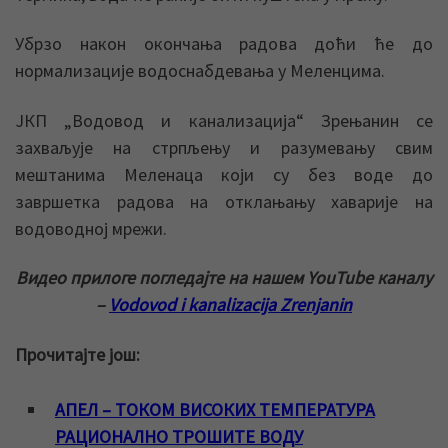
Убрзо након окончања радова доћи ће до
нормализације водоснабдевања у Меленцима.
ЈКП „Водовод и канализација“ Зрењанин се
захваљује на стрпљењу и разумевању свим
мештанима Меленаца који су без воде до
завршетка радова на отклањању хаварије на
водоводној мрежи.
Видео прилоге погледајте на нашем YouTube каналу
–
Vodovod i kanalizacija Zrenjanin
Прочитајте још:
АПЕЛ – ТОКОМ ВИСОКИХ ТЕМПЕРАТУРА
РАЦИОНАЛНО ТРОШИТЕ ВОДУ