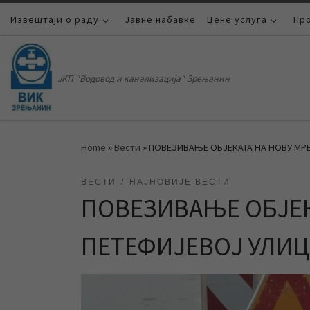
Извештаји о раду
Skip to content
Јавне набавке
Цене услуга
Пр
ЈКП "Водовод и канализација" Зрењанин
Home
»
Вести
»
ПОВЕЗИВАЊЕ ОБЈЕКАТА НА НОВУ МРЕ
ВЕСТИ
НАЈНОВИЈЕ ВЕСТИ
ПОВЕЗИВАЊЕ ОБЈЕК
ПЕТЕФИЈЕВОЈ УЛИ