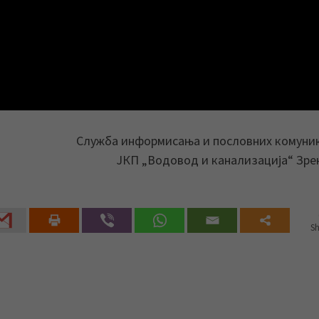
Служба информисања и пословних комуни
ЈКП „Водовод и канализација“ Зр
Sh