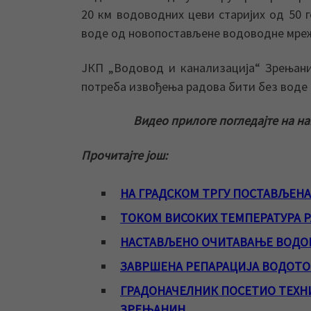
20 км водоводних цеви старијих од 50 
воде од новопостављене водоводне мреж
ЈКП „Водовод и канализација“ Зрењани
потреба извођења радова бити без воде 
Видео прилоге погледајте на н
Прочитајте још:
НА ГРАДСКОМ ТРГУ ПОСТАВЉЕН
TOKOМ ВИСОКИХ ТЕМПЕРАТУРА 
НАСТАВЉЕНО ОЧИТАВАЊЕ ВОДО
ЗАВРШЕНА РЕПАРАЦИЈА ВОДОТО
ГРАДОНАЧЕЛНИК ПОСЕТИО ТЕХНИ
ЗРЕЊАНИН