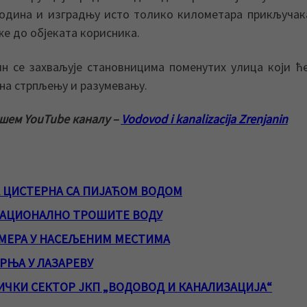
година и изградњу исто толико километара прикључак
е до објеката корисника.
н се захваљује становницима поменутих улица који ћ
на стрпљењу и разумевању.
ашем YouTube каналу –
Vodovod i kanalizacija Zrenjanin
А ЦИСТЕРНА СА ПИЈАЋОМ ВОДОМ
РАЦИОНАЛНО ТРОШИТЕ ВОДУ
МЕРА У НАСЕЉЕНИМ МЕСТИМА
РЊА У ЛАЗАРЕВУ
ЧКИ СЕКТОР ЈКП „ВОДОВОД И КАНАЛИЗАЦИЈА“