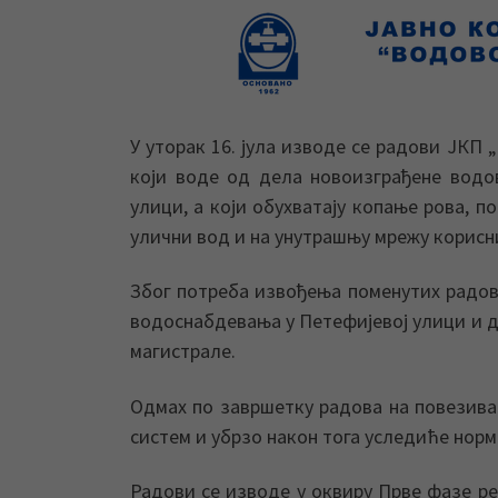
У уторак 16. јула изводе се радови ЈКП
који воде од дела новоизграђене водо
улици, а који обухватају копање рова, 
улични вод и на унутрашњу мрежу корисн
Због потреба извођења поменутих радова
водоснабдевања у Петефијевој улици и д
магистрале.
Одмах по завршетку радова на повезива
систем и убрзо након тога уследиће нор
Радови се изводе у оквиру Прве фазе ре