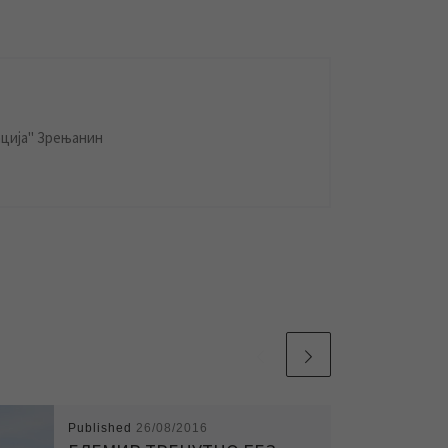
ција" Зрењанин
Published
26/08/2016