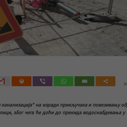
Sh
 канализација“ на изради прикључака и повезивању об
лици, због чега ће доћи до прекида водоснабдевања у 