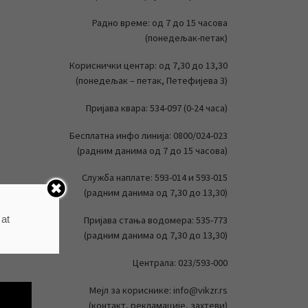
Радно време: од 7 до 15 часова
(понедељак-петак)
Кориснички центар: од 7,30 до 13,30
(понедељак – петак, Петефијева 3)
Пријава квара: 534-097 (0-24 часа)
Бесплатна инфо линија: 0800/024-023
(радним данима од 7 до 15 часова)
Служба наплате: 593-014 и 593-015
(радним данима од 7,30 до 13,30)
 at
Пријава стања водомера: 535-773
(радним данима од 7,30 до 13,30)
Централа: 023/593-000
Мејл за кориснике: info@vikzr.rs
(контакт, рекламације, захтеви)