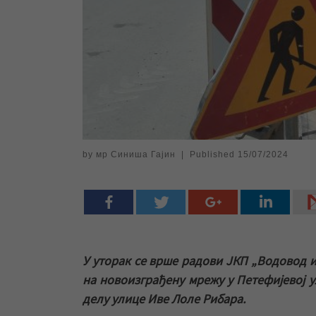
by
мр Синиша Гајин
|
Published
15/07/2024
У уторак се врше радови ЈКП „Водовод и
на новоизграђену мрежу у Петефијевој у
делу улице Иве Лоле Рибара.