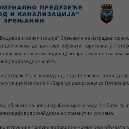
 „Водовод и канализација“ Зрењанин на изградњи прик
водне мреже до шахтова објеката корисника у Петеф
постављање нове водоводне цеви прикључка и спајање и
ика у водоводном шахту.
 у уторак ће, у периоду од 7 до 12 часова, доћи до п
елу улице Иве Лоле Рибара од раскрснице са Петефије
њу објеката на новоизграђену мрежу вода ће бити пуш
мализација водоснабдевања у поменутим улицама.
конструкције градске водоводне мреже која обухвата 