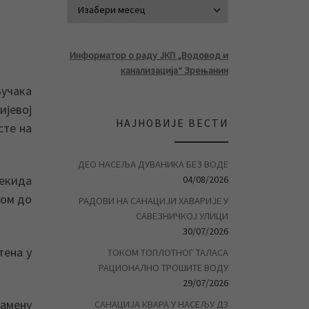
АРХИВА ВЕСТ
Информатор о раду ЈКП „Водовод и
канализација“ Зрењанин
ључака
ијевој
НАЈНОВИЈЕ ВЕСТИ
сте на
ДЕО НАСЕЉА ДУВАНИКА БЕЗ ВОДЕ
рекида
04/08/2026
вом до
РАДОВИ НА САНАЦИЈИ ХАВАРИЈЕ У
САВЕЗНИЧКОЈ УЛИЦИ
30/07/2026
тена у
ТОКОМ ТОПЛОТНОГ ТАЛАСА
РАЦИОНАЛНО ТРОШИТЕ ВОДУ
29/07/2026
замену
САНАЦИЈА КВАРА У НАСЕЉУ Д3