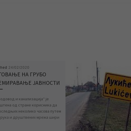
shed
24/02/2020
ГОВАЊЕ НА ГРУБО
ЕМИРАВАЊЕ ЈАВНОСТИ
Водовод и канализација“ је
штена од стране корисника да
последњих неколико часова путем
орука и друштвених мрежа шири