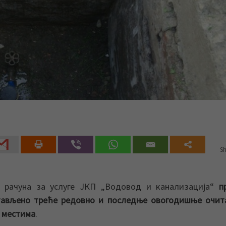
Sh
 рачуна за услуге ЈКП „Водовод и канализација“
п
ављено треће редовно и последње овогодишње очит
м местима
.