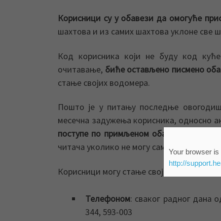
Корисници су у обавези да омогуће пр
шахтова и из самих шахтова уклоне све
Код корисника који не буду код куће
очитавање,
биће остављено писмено оба
стање својих водомера.
Пошто је у питању последње овогодиш
месечна задужења корисника, односно а
поступе по примљеном обавештењу
и ја
читача уколико не могу сами да очитају 
Your browser is 
http://support.h
Корисници могу стање својих водомера да
Телефоном
: сваког радног дана о
344, 593-003