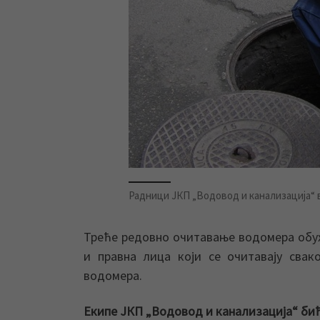
Радници ЈКП „Водовод и канализација“ в
Треће редовно очитавање водомера обух
и правна лица који се очитавају свак
водомера.
Екипе ЈКП „Водовод и канализација“ биће