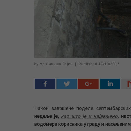
by
мр Синиша Гајин
|
Published
17/10/2017
Након завршене поделе септембарских
недеље је,
као што је и најављено
,
наст
водомера корисника у граду и насељени