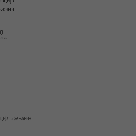
кација
ењанин
0
ares
ција" Зрењанин