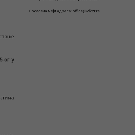
Пословна мејл адреса: office@vikzr.rs
 стање
5-ог у
ектима