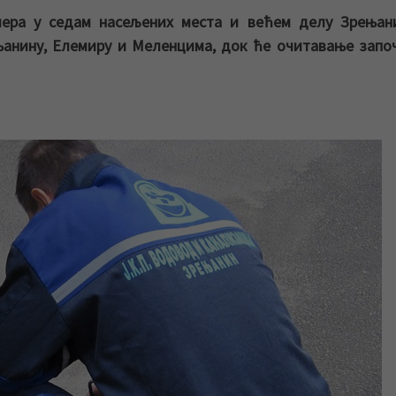
ера у седам насељених места и већем делу Зрењани
њанину, Елемиру и Меленцима, док ће очитавање запо