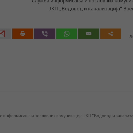
Служба информисања и пословних комуни
ЈКП „Водовод и канализација“ Зр
Sh
 информисања и пословних комуникација ЈКП "Водовод и канализа