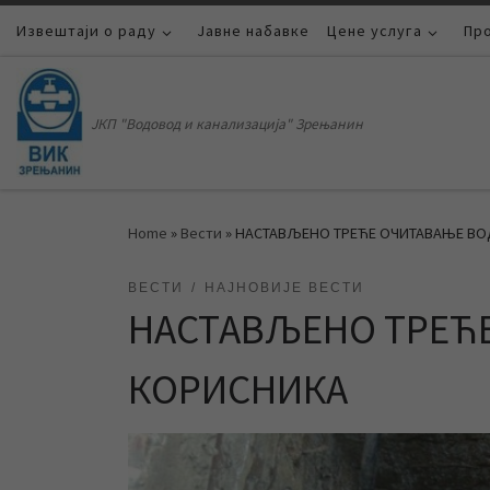
Извештаји о раду
Skip to content
Јавне набавке
Цене услуга
Пр
ЈКП "Водовод и канализација" Зрењанин
Home
»
Вести
»
НАСТАВЉЕНО ТРЕЋЕ ОЧИТАВАЊЕ В
ВЕСТИ
НАЈНОВИЈЕ ВЕСТИ
НАСТАВЉЕНО ТРЕЋ
КОРИСНИКА