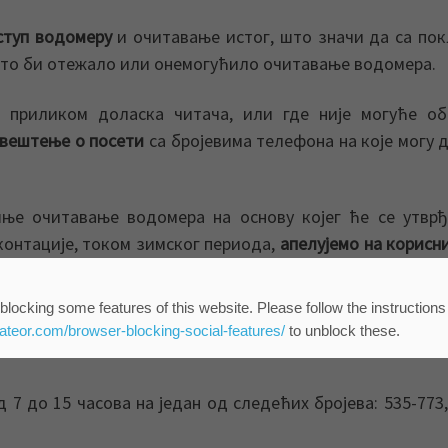
иступ водомеру
и очитавање истог, што значи да са по
 што би отежало или онемогућило очитавање водомера.
 приликом доласка читача, или где није могуће об
вештење о посети
са бројевима телефона на које могу д
ње очитавање водомера на основу којег ће се утврђ
контације, током зимског периода,
апелујемо на корисн
ве стање водомера или на телефон 535-773 договоре 
водомер.
blocking some features of this website. Please follow the instructions
eateor.com/browser-blocking-social-features/
to unblock these.
 пријаве на три начина:
д 7 до 15 часова на један од следећих бројева: 535-773,