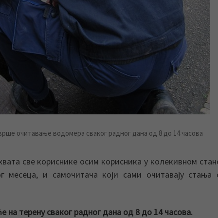
рше очитавање водомера сваког радног дана од 8 до 14 часова
вата све кориснике осим корисника у колекивном ста
ог месеца, и самочитача који сами очитавају стања 
 на терену сваког радног дана од 8 до 14 часова.