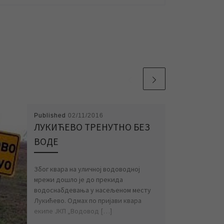
Published
02/11/2016
ЛУКИЋЕВО ТРЕНУТНО БЕЗ
ВОДЕ
Због квара на уличној водоводној
мрежи дошло је до прекида
водоснабдевања у насељеном месту
Лукићево. Одмах по пријави квара
екипе ЈКП „Водовод […]