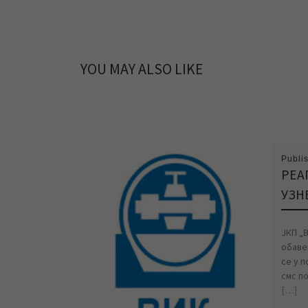
YOU MAY ALSO LIKE
Publi
РЕА
УЗН
ЈКП „
обаве
се у 
смс п
[…]