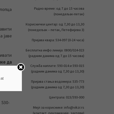
Радно време: од 7 до 15 часова
клопца
(понедељак-петак)
Кориснички центар: од 7,30 до 13,30
авити
(понедељак – петак, Петефијева 3)
а јаве
Пријава квара: 534-097 (0-24 часа)
Бесплатна инфо линија: 0800/024-023
ивати
(радним данима од 7 до 15 часова)
ике да
Служба наплате: 593-014 и 593-015
посету
(радним данима од 7,30 до 13,30)
 at
Пријава стања водомера: 535-773
(радним данима од 7,30 до 13,30)
Централа: 023/593-000
 530-
Мејл за кориснике: info@vikzr.rs
(контакт, рекламације, захтеви)