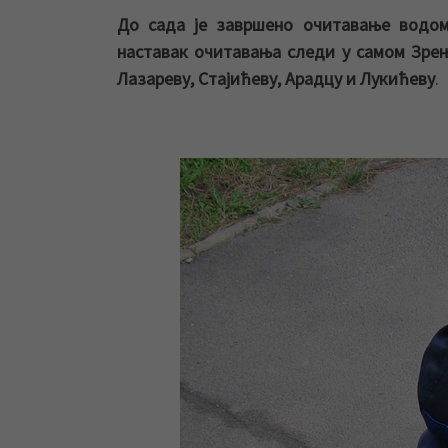
До сада је завршено очитавање водом
наставак очитавања следи у самом Зре
Лазареву, Стајићеву, Арадцу и Лукићеву
.