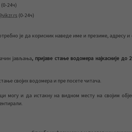
 (0-24ч)
vikzr.rs
(0-24ч)
отребно је да корисник наведе име и презиме, адресу и
начин јављања
, пријаве стање водомера најкасније до 2
стање својих водомера и пре посете читача.
и могу и да истакну на видном месту на својим обј
дентирали.