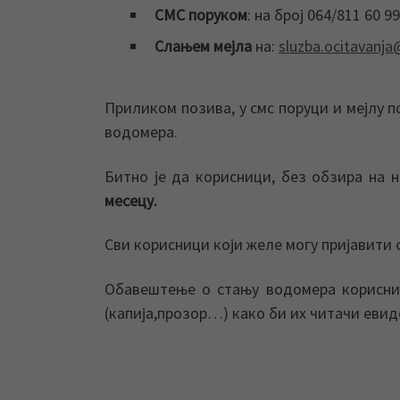
СМС поруком
: на број 064/811 60 99
Слањем мејла
на:
sluzba.ocitavanja@
Приликом позива, у смс поруци и мејлу п
водомера.
Битно је да корисници, без обзира на 
месецу.
Сви корисници који желе могу пријавити 
Обавештење о стању водомера корисниц
(капија,прозор…) како би их читачи еви