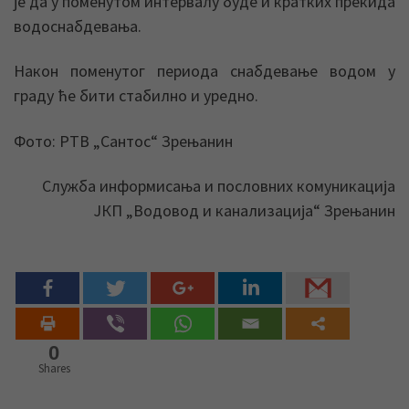
је да у поменутом интервалу буде и кратких прекида
водоснабдевања.
Након поменутог периода снабдевање водом у
граду ће бити стабилно и уредно.
Фото: РТВ „Сантос“ Зрењанин
Служба информисања и пословних комуникација
ЈКП „Водовод и канализација“ Зрењанин
0
Shares