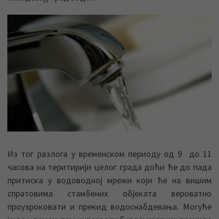
Из тог разлога у временском периоду од 9 до 11
часова на теритирији целог града доћи ће до пада
притиска у водоводној мрежи који ће на вишим
спратовима стамбених објеката вероватно
проузроковати и прекид водоснабдевања. Могуће