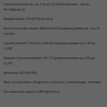
Кориснички центар: од 7,30 до 13,30 (понедељак – петак,
Петефијева 3)
Пријава квара: 534-097 (0-24 часа)
Бесплатна инфо линија: 0800/024-023 (радним данима од 7 до 15
часова)
Служба наплате: 593-014 и 593-015 (радним данима од 7,30 до
13,30)
Пријава стања водомера: 535-773 (радним данима од 7,30 до
13,30)
Централа: 023/593-000
Мејл за кориснике: info@vikzr.rs (контакт, рекламације, захтеви)
Пословна мејл адреса: office@vikzr.rs