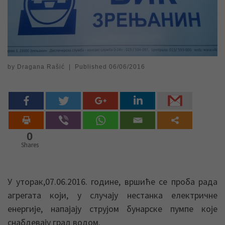
by
Dragana Rašić
|
Published
06/06/2016
0
Shares
У уторак,07.06.2016. године, вршиће се проба рада
агрегата који, у случају нестанка електричне
енергије, напајају струјом бунарске пумпе које
снабдевају град водом.