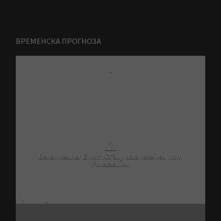
ВРЕМЕНСКА ПРОГНОЗА
-
⚠
BetterWeather Error: No any data received from
Forecast.io!.