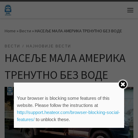
Skip to content
Me
Home
»
Вести
»
НАСЕЉЕ МАЛА АМЕРИКА ТРЕНУТНО БЕЗ ВОДЕ
ВЕСТИ
НАЈНОВИЈЕ ВЕСТИ
НАСЕЉЕ МАЛА АМЕРИКА
ТРЕНУТНО БЕЗ ВОДЕ
Your browser is blocking some features of this
website. Please follow the instructions at
http://support.heateor.com/browser-blocking-social-
features/
to unblock these.