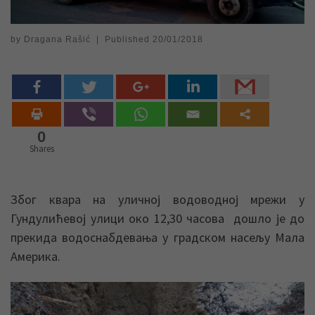
by
Dragana Rašić
|
Published
20/01/2018
0
Shares
Због квара на уличној водоводној мрежи у
Гундулићевој улици око 12,30 часова дошло је до
прекида водоснабдевања у градском насељу Мала
Америка.