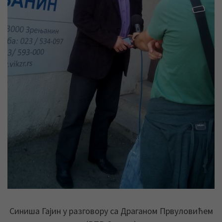
Синиша Гајин у разговору са Драганом Првуловићем