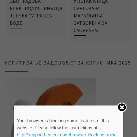
ЗБОГ РАДОВА
У ПЕТАК УЛИЦА
ЕЛЕКТРОДИСТРИБУЦИ
СВЕТОЗАРА
ЈЕ ЕЧКА СУТРА БЕЗ
МАРКОВИЋА
ВОДЕ
ЗАТВОРЕНА ЗА
САОБРАЋАЈ
ИСПИТИВАЊЕ ЗАДОВОЉСТВА КОРИСНИКА 2025
Your browser is blocking some features of this
website. Please follow the instructions at
http://support.heateor.com/browser-blocking-social-