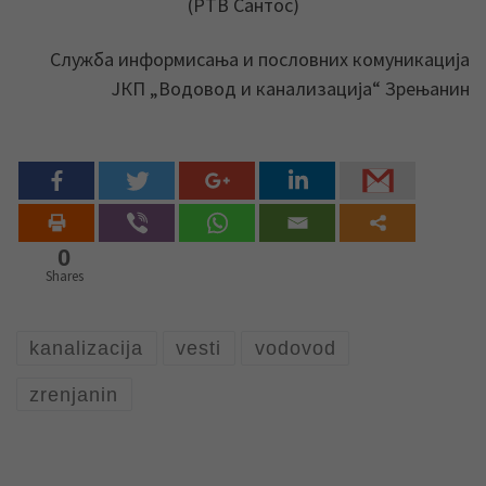
(РТВ Сантос)
Служба информисања и пословних комуникација
ЈКП „Водовод и канализација“ Зрењанин
0
Shares
kanalizacija
vesti
vodovod
zrenjanin