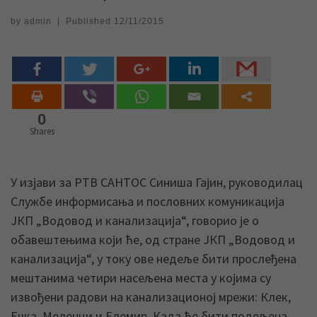
by
admin
|
Published
12/11/2015
0
Shares
У изјави за РТВ САНТОС Синиша Гајин, руководилац
Службе информисања и пословних комуникација
ЈКП „Водовод и канализација“, говорио је о
обавештењима који ће, од стране ЈКП „Водовод и
канализација“, у току ове недеље бити прослеђена
мештанима четири насељена места у којима су
извођени радови на канализационој мрежи: Клек,
Ечка, Меленци и Елемир. Када ће бити подељена,