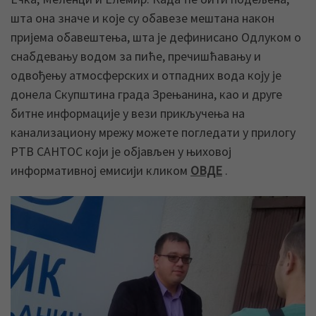
шта она значе и које су обавезе мештана након
пријема обавештења, шта је дефинисано Одлуком о
снабдевању водом за пиће, пречишћавању и
одвођењу атмосферских и отпадних вода коју је
донела Скупштина града Зрењанина, као и друге
битне информације у вези прикључења на
канализациону мрежу можете погледати у прилогу
РТВ САНТОС који је објављен у њиховој
информативној емисији кликом
ОВДЕ
.