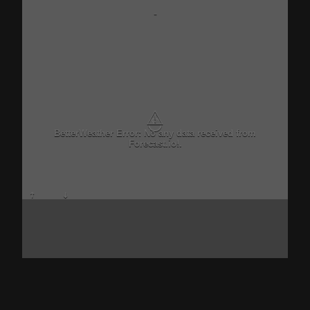
-
⚠
BetterWeather Error: No any data received from
Forecast.io!.