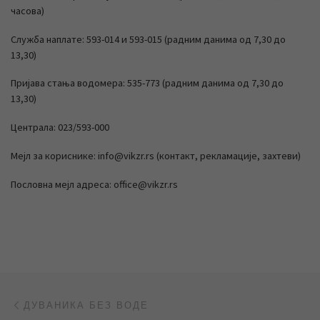
часова)
Служба наплате: 593-014 и 593-015 (радним данима од 7,30 до
13,30)
Пријава стања водомера: 535-773 (радним данима од 7,30 до
13,30)
Централа: 023/593-000
Мејл за кориснике: info@vikzr.rs (контакт, рекламације, захтеви)
Пословна мејл адреса: office@vikzr.rs
Post navigation
Previous post
ДУВАНИКА БЕЗ ВОДЕ