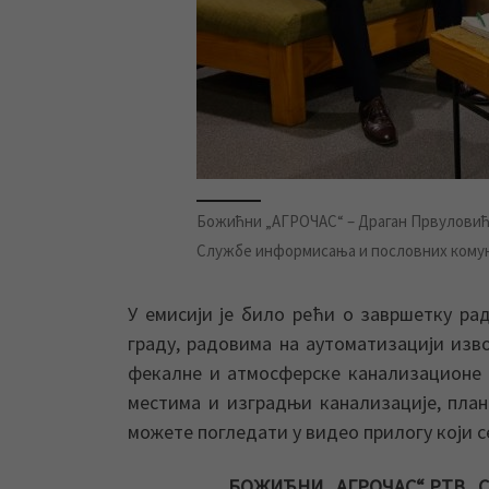
Божићни „АГРОЧАС“ – Драган Првуловић,
Службе информисања и пословних кому
У емисији је било рећи о завршетку ра
граду, радовима на аутоматизацији изв
фекалне и атмосферске канализационе 
местима и изградњи канализације, план
можете погледати у видео прилогу који с
БОЖИЋНИ „АГРОЧАС“ РТВ „СА