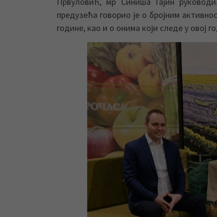
Првуловић, мр Синиша Гајин руковод
предузећа говорио је о бројним активно
године, као и о онима који следе у овој г