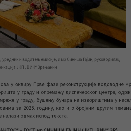
 уредник и водитељ емисије, и мр Синиша Гајин, руководилац
никација ЈКП „ВИК“ Зрењанин
дова у оквиру Прве фазе реконструкције водоводне м
оришта у граду и опремању диспечерског центра, одр
мреже у граду, бушењу бунара на извориштима у нас
овима за 2025. годину, као и о бројним другим темам
е налази одмах испод текста.
НТОС“ – ГОСТ мр СИНИША ГАЈИН (ЈКП „ВИК“ ЗР)