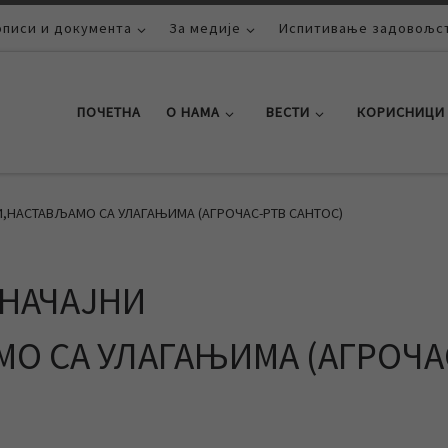
описи и документа
За медије
Испитивање задовољст
ПОЧЕТНА
О НАМА
ВЕСТИ
КОРИСНИЦИ
И,НАСТАВЉАМО СА УЛАГАЊИМА (АГРОЧАС-РТВ САНТОС)
ЗНАЧАЈНИ
О СА УЛАГАЊИМА (АГРОЧА