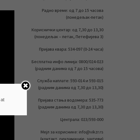
Радно време: од 7 до 15 часова
(понедељак-петак)
Кориснички центар: од 7,30 до 13,30
(понедељак – петак, Петефијева 3)
Пријава квара: 534-097 (0-24 часа)
Бесплатна инфо линија: 0800/024-023
(радним данима од 7 до 15 часова)
Служба наплате: 593-014 и 593-015
(радним данима од 7,30 до 13,30)
 at
Пријава стања водомера: 535-773
(радним данима од 7,30 до 13,30)
Централа: 023/593-000
Мејл за кориснике: info@vikzr.rs
(контакт, рекламације, захтеви)