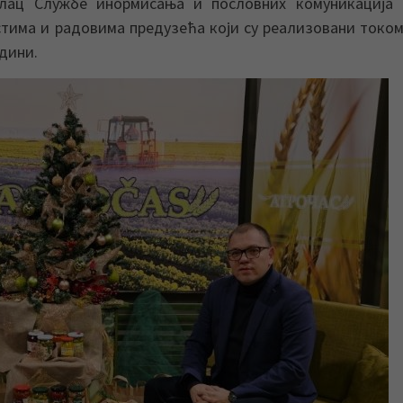
илац Службе инормисања и пословних комуникација 
стима и радовима предузећа који су реализовани током
одини.