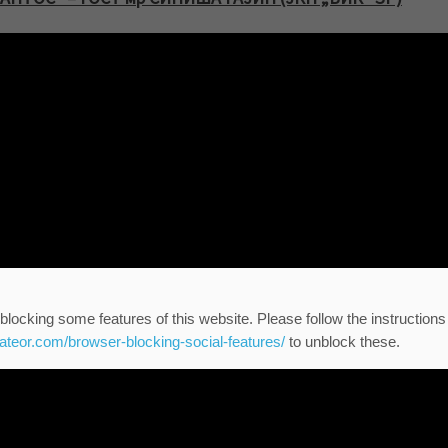
blocking some features of this website. Please follow the instructions
eateor.com/browser-blocking-social-features/
to unblock these.