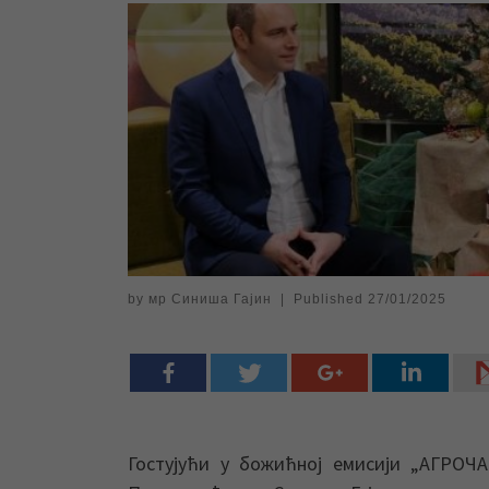
by
мр Синиша Гајин
|
Published
27/01/2025
Гостујући у божићној емисији „АГРОЧА