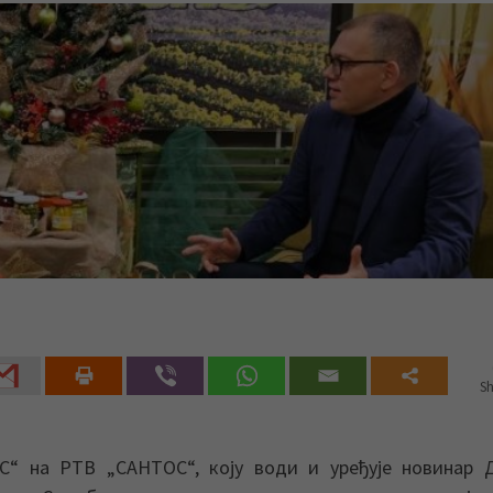
Sh
С“ на РТВ „САНТОС“, коју води и уређује новинар 