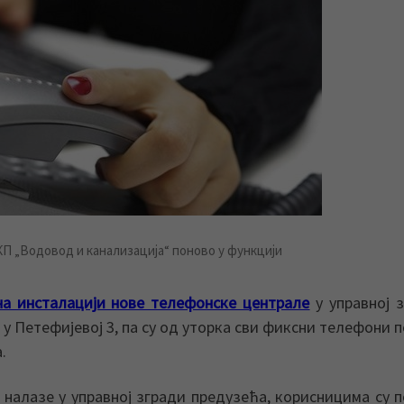
П „Водовод и канализација“ поново у функцији
на инсталацији нове телефонске централе
у управној 
у Петефијевој 3, па су од уторка сви фиксни телефони 
.
налазе у управној згради предузећа, корисницима су 