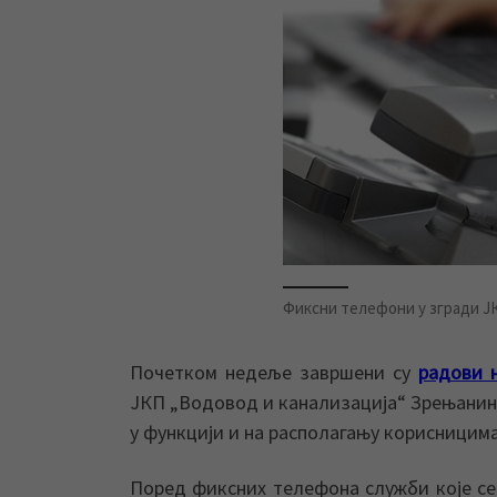
Фиксни телефони у згради ЈК
Почетком недеље завршени су
радови 
ЈКП „Водовод и канализација“ Зрењанин 
у функцији и на располагању корисницима
Поред фиксних телефона служби које се 