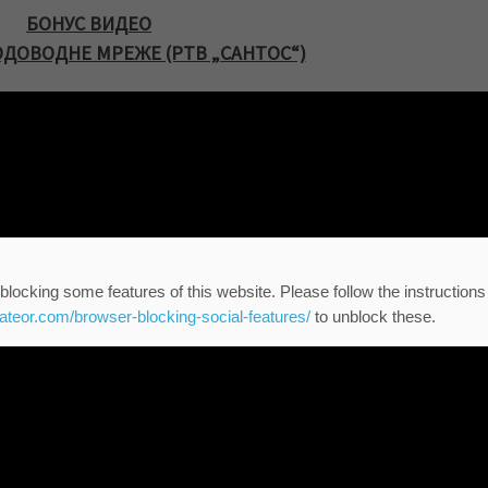
БОНУС ВИДЕО
ДОВОДНЕ МРЕЖЕ (РТВ „САНТОС“)
blocking some features of this website. Please follow the instructions
eateor.com/browser-blocking-social-features/
to unblock these.