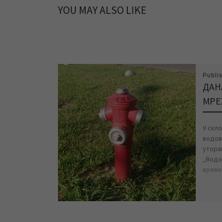
YOU MAY ALSO LIKE
Publi
ДАН
МРЕ
У скл
водов
уторак
„Водо
време