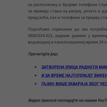
на располагању и бројеви телефона Служ
за проверу стања на рачуну, уплата и ду
предузећа, као и телефони за пријаву ст
Подсећамо кориснике да све потребн
0800/024-023, радним данима у времену
водоводној и канализационој мрежи 24 ч
Прочитајте још:
ЗАТВОРЕНА УЛИЦА РАДНОТИ МИ
И ЗА ВРЕМЕ НАЈТОПЛИЈЕГ ВИК
ГАЈИН: ВИШЕ ХАВАРИЈА ЗБОГ Ч
Видео прилоге погледајте на нашем YouT