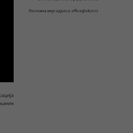
Пословна мејл адреса: office@vikzr.rs
кација
ењанин