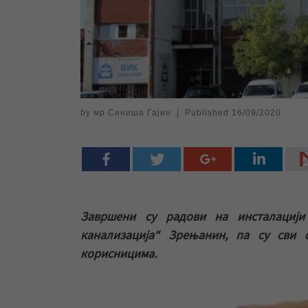
by
мр Синиша Гајин
|
Published
16/09/2020
Завршени су радови на инсталациј
канализација“ Зрењанин, па су сви
корисницима.