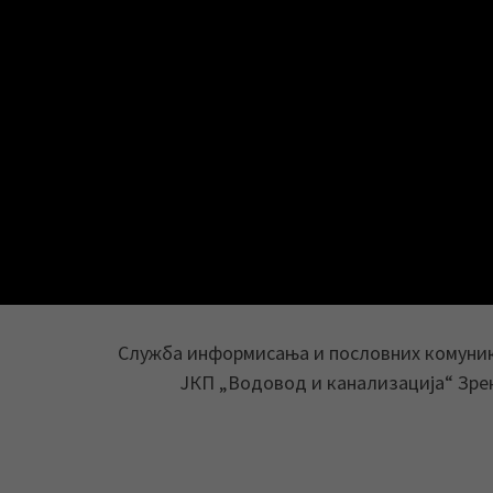
Служба информисања и пословних комуни
ЈКП „Водовод и канализација“ Зр