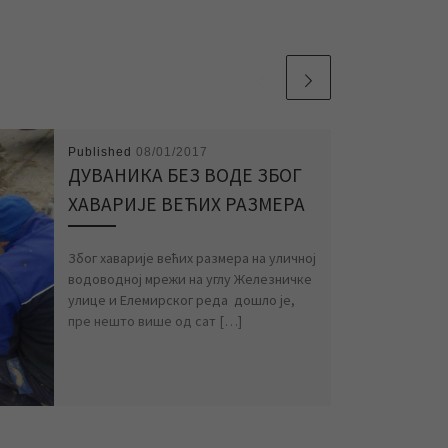
Published
08/01/2017
ДУВАНИКА БЕЗ ВОДЕ ЗБОГ
ХАВАРИЈЕ ВЕЋИХ РАЗМЕРА
Због хаварије већих размера на уличној
водоводној мрежи на углу Железничке
улице и Елемирског реда дошло је,
пре нешто више од сат […]