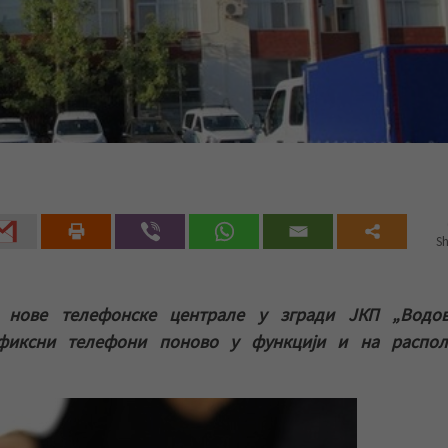
Sh
и нове телефонске централе у згради ЈКП „Водо
 фиксни телефони поново у функцији и на распол