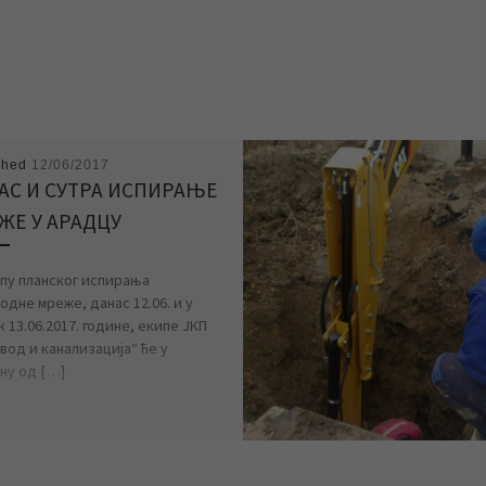
shed
12/06/2017
АС И СУТРА ИСПИРАЊЕ
ЖЕ У АРАДЦУ
опу планског испирања
одне мреже, данас 12.06. и у
 13.06.2017. године, екипе ЈКП
вод и канализација“ ће у
ну од […]