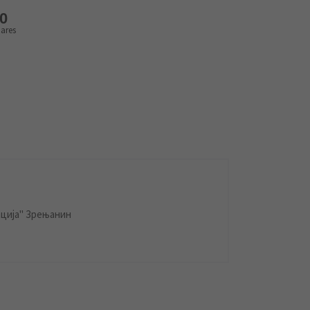
0
ares
ција" Зрењанин