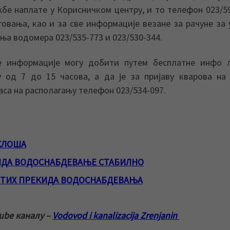
бе наплате у Корисничком центру, и то телефон 023/5
говања, као и за све информације везане за рачуне за 
ања водомера 023/535-773 и 023/530-344.
е информације могу добити путем бесплатне инфо л
 од 7 до 15 часова, а да је за пријаву кварова на 
аса на располагању телефон 023/534-097.
КЛОША
ЕНДА ВОДОСНАБДЕВАЊЕ СТАБИЛНО
ЕСТИХ ПРЕКИДА ВОДОСНАБДЕВАЊА
ube каналу –
Vodovod i kanalizacija Zrenjanin