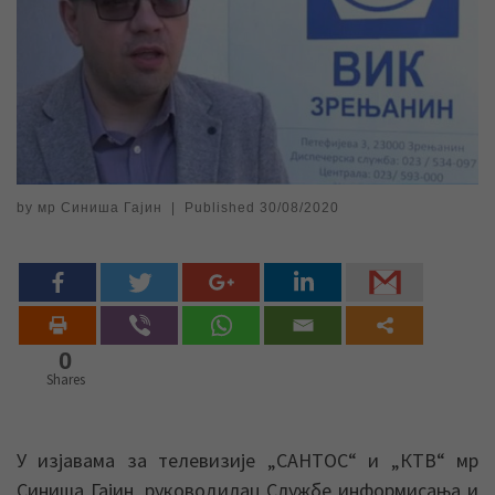
by
мр Синиша Гајин
|
Published
30/08/2020
0
Shares
У изјавама за телевизије „САНТОС“ и „КТВ“ мр
Синиша Гајин, руководилац Службе информисања и