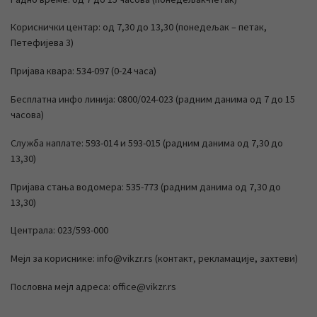
Кориснички центар: од 7,30 до 13,30 (понедељак – петак,
Петефијева 3)
Пријава квара: 534-097 (0-24 часа)
Бесплатна инфо линија: 0800/024-023 (радним данима од 7 до 15
часова)
Служба наплате: 593-014 и 593-015 (радним данима од 7,30 до
13,30)
Пријава стања водомера: 535-773 (радним данима од 7,30 до
13,30)
Централа: 023/593-000
Мејл за кориснике: info@vikzr.rs (контакт, рекламације, захтеви)
Пословна мејл адреса: office@vikzr.rs