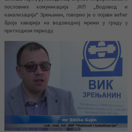
пословних комуникација ЈКП „Водовод и
канализација“ Зрењанин, говорио је о појави већег
броја хаварија на водоводној мрежи у граду у
претходном периоду.