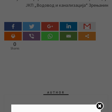
ЈКП „Водовод и канализација“ Зрењанин
0
Shares
AUTHOR