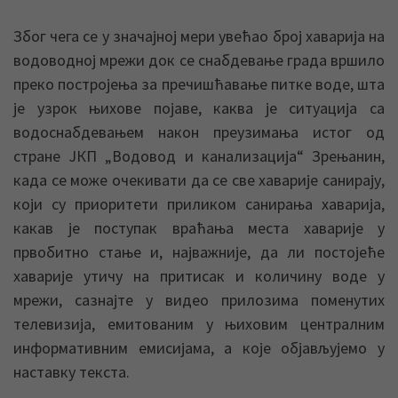
Због чега се у значајној мери увећао број хаварија на
водоводној мрежи док се снабдевање града вршило
преко постројења за пречишћавање питке воде, шта
је узрок њихове појаве, каква је ситуација са
водоснабдевањем након преузимања истог од
стране ЈКП „Водовод и канализација“ Зрењанин,
када се може очекивати да се све хаварије санирају,
који су приоритети приликом санирања хаварија,
какав је поступак враћања места хаварије у
првобитно стање и, најважније, да ли постојеће
хаварије утичу на притисак и количину воде у
мрежи, сазнајте у видео прилозима поменутих
телевизија, емитованим у њиховим централним
информативним емисијама, а које објављујемо у
наставку текста.