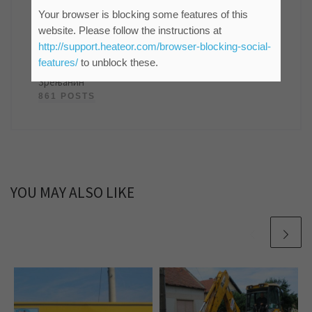
Your browser is blocking some features of this
мр Синиша Гајин
website. Please follow the instructions at
http://support.heateor.com/browser-blocking-social-
Руководилац Службе информисања и пословних
features/
to unblock these.
комуникација ЈКП "Водовод и канализација"
Зрењанин
861 POSTS
YOU MAY ALSO LIKE