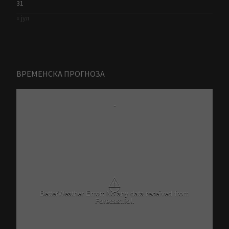
31
« јул
ВРЕМЕНСКА ПРОГНОЗА
-
⚠
Critical problem in Better Weather Ajax calls