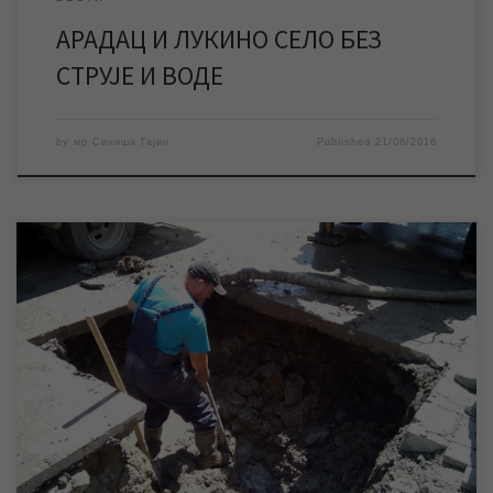
АРАДАЦ И ЛУКИНО СЕЛО БЕЗ
СТРУЈЕ И ВОДЕ
by
мр Синиша Гајин
Published
21/06/2016
Квар на уличној водоводној мрежи проузроковао је прекид
водоснабдевања у градском насељу Шумица. Екипе ЈКП
„Водовод и канализација“ су на терену од момента пријаве
квара и раде на његовом отклањању, а према првим
проценама радови на санацији мреже трајаће најкасније до 12
часова. Одмах по завршетку радова биће нормализовано
водоснабдевање […]