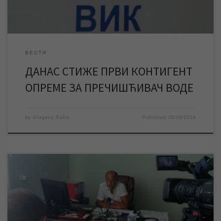
ВЕСТИ
ДАНАС СТИЖЕ ПРВИ КОНТИГЕНТ
ОПРЕМЕ ЗА ПРЕЧИШЋИВАЧ ВОДЕ
by
Dragana Rašić
Published
28/06/2016
Одговарајући на питања новинара РТВ Сантос, у свом првом
обраћању медијима од доласка на место вд директора ЈКП
„Водовод и канализација“, Иван Девић се дотакао
приоритетних циљева које је поставио испред себе,