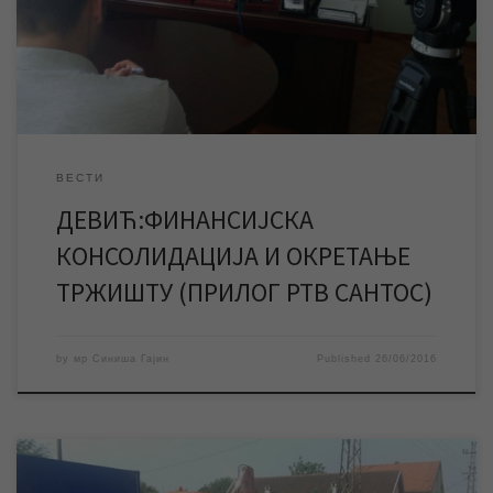
завршетка посла око изградње постројења за пречишћавање
воде, цене воде и других битних ствари.. Шта подразумева
под финансијском […]
ВЕСТИ
ДЕВИЋ:ФИНАНСИЈСКА
КОНСОЛИДАЦИЈА И ОКРЕТАЊЕ
ТРЖИШТУ (ПРИЛОГ РТВ САНТОС)
by
мр Синиша Гајин
Published
26/06/2016