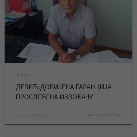
Вд директора ЈКП „Водовод и канализација“ Зрењанин Иван
Девић, како смо и најављивали, у току јучерашњег дана
потписао је уговор на основу којег је добијена гаранција коју
је обезбедила Влада Републике Србије и која је прослеђена
истог дана конзорцијуму извођача радова на постројењу за
прераду питке воде за град Зрењанин. Последња […]
ВЕСТИ
ДЕВИЋ:ДОБИЈЕНА ГАРАНЦИЈА
ПРОСЛЕЂЕНА ИЗВОЂАЧУ
by
мр Синиша Гајин
Published
01/07/2016