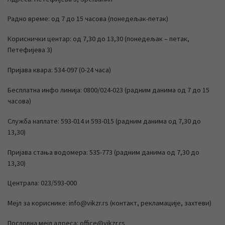
Радно време: од 7 до 15 часова (понедељак-петак)
Кориснички центар: од 7,30 до 13,30 (понедељак – петак,
Петефијева 3)
Пријава квара: 534-097 (0-24 часа)
Бесплатна инфо линија: 0800/024-023 (радним данима од 7 до 15
часова)
Служба наплате: 593-014 и 593-015 (радним данима од 7,30 до
13,30)
Пријава стања водомера: 535-773 (радним данима од 7,30 до
13,30)
Централа: 023/593-000
Мејл за кориснике: info@vikzr.rs (контакт, рекламације, захтеви)
Пословна мејл адреса: office@vikzr.rs