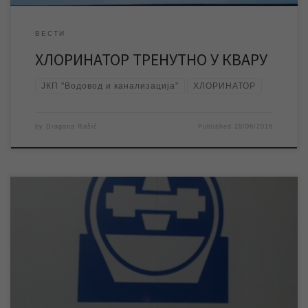
ВЕСТИ
ХЛОРИНАТОР ТРЕНУТНО У КВАРУ
ЈКП "Водовод и канализација"
ХЛОРИНАТОР
by
Dragana Rašić
Published
28/06/2016
Како смо обавештени од стране конзорцијума који је на јавној
набавци добио посао изградње постројења за пречишћавање
питке воде за град Зрењанин, први контигент са опремом за
постројење за пречишћавање воде у току данашњег дана
стиже у царински простор шпедитера у Београду. Други
контигент са опремом произведеном у иностранству стиже
[…]