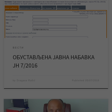
понуда Комисија за спровођење јавних набавки је утврдила да
су све прикупљене понуде веће од процењене вредности ове
јавне набавке, те су као такве неприхватљиве. Из тог разлога
је наручилац ЈКП „Водовод и канализација“ Зрењанин донео
одлуку […]
ВЕСТИ
ОБУСТАВЉЕНА ЈАВНА НАБАВКА
ЈН 7/2016
by
Dragana Rašić
Published
05/07/2016