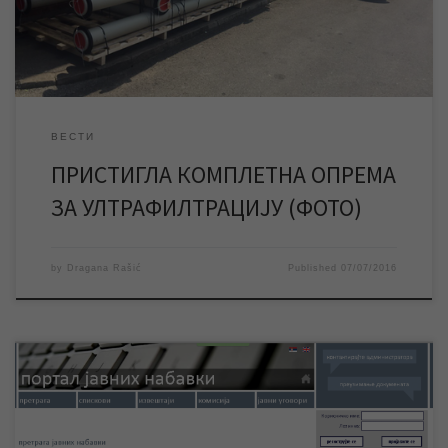
што је око 40 посто укупне опреме постројења. […]
ВЕСТИ
ПРИСТИГЛА КОМПЛЕТНА ОПРЕМА
ЗА УЛТРАФИЛТРАЦИЈУ (ФОТО)
by
Dragana Rašić
Published
07/07/2016
Након отварања јавне набавке ЈН 7/2016 „Набавка
грађевинског материјала“ и детаљног прегледа прикупљених