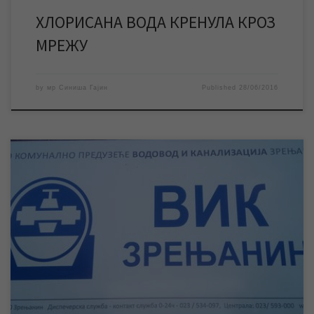
ХЛОРИСАНА ВОДА КРЕНУЛА КРОЗ
МРЕЖУ
by
мр Синиша Гајин
Published
28/06/2016
Данас у јутарњим часовима дошло је до техничких проблема у
раду хлоринатора који хлорише воду у водоводној мрежи
града Зрењанина. То је разлог евентуалне појаве мириса
воде приликом коришћења исте. Наши радници раде на
отклањању проблема у функционисању хлоринатора, квар је
теже природе, али очекујемо да ће се тај проблем […]