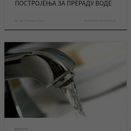
ПОСТРОЈЕЊА ЗА ПРЕРАДУ ВОДЕ
by
мр Синиша Гајин
Published
29/06/2016
Јутрошњи тежи квар хлоринатора, уређаја који врши
хлорисање воде пре уласка у градску водоводну мрежу, је
успешно отклоњен и кроз водоводну мрежу је већ кренула
хлорисана вода. Уколико корисници, нарочито они који су
најудаљенији од наших изворишта, у наредних неколико
часова приликом употребе воде из водовода осете мирис
воде молимo […]
ВЕСТИ