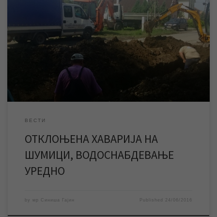
Иако је било најављено да ће део градског насеља Шумица
око Топличине улице, због хаварије већих размера на уличној
водоводној мрежи, бити целу ноћ без воде, екипе ЈКП
„Водовод и канализација“ су успеле, уз сталну контролу и
дежурства током ноћи, да обезбеде да водоснабдевање
улица обухваћеним хаваријом буде током ноћи […]
ВЕСТИ
ОТКЛОЊЕНА ХАВАРИЈА НА
ШУМИЦИ, ВОДОСНАБДЕВАЊЕ
УРЕДНО
by
мр Синиша Гајин
Published
24/06/2016