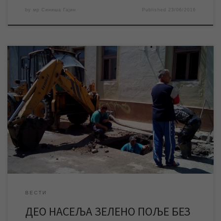
by
мр Синиша Гајин
Published
23/06/2016
Због отклањања квара на уличној водоводној мрежи од 10
часова биће прекинуто водоснабдевање Царинске и околних
улица у градском насељу Зелено поље. Према првим
проценама са терена квар ће, уколико не дође до
непланираних дешавања, бити отклоњен до 13 часова. ЈКП
„Водовод и канализација“ се захваљује становницима
поменутог дела Зеленог поља […]
ВЕСТИ
ДЕО НАСЕЉА ЗЕЛЕНО ПОЉЕ БЕЗ