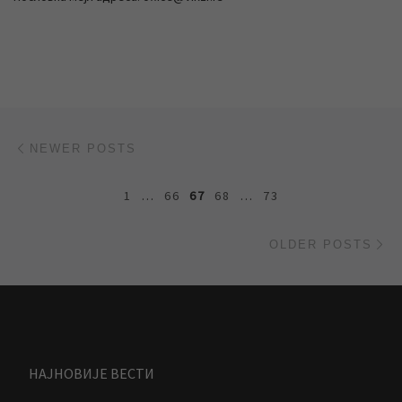
Posts navigation
Newer posts
NEWER POSTS
1
…
66
67
68
…
73
Ol
OLDER POSTS
НАЈНОВИЈЕ ВЕСТИ