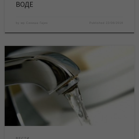
ВОДЕ
by
мр Синиша Гајин
Published
22/06/2016
Према најави Електродистрибуције Зрењанин, у среду
22.06.2016. године, ово предузеће изводиће радове на
електромрежи који ће довести до прекида напајања
електричном енергијом два насељена места – Арадац и
Лукино Село. У Арадцу су најављени радови у периоду од 6,30
до 14 часова, а у Лукином селу од 9 до 13 […]
ВЕСТИ