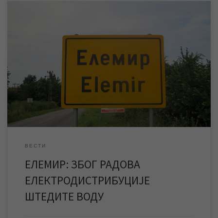
Због радова Електродистрибуције Зрењанин на електро
мрежи, сутра 30.06.2016. године, доћи ће до прекида
снабдевања електричном енергијом насељеног места Елемир
у времену од 7,30 до 14,30 часова. Из тог разлога без
напајања у поменутом временском периоду остаће и бунарске
пумпе које снабдевају поменуто насељено место водом за
пиће. Водоторањ у […]
ВЕСТИ
ЕЛЕМИР: ЗБОГ РАДОВА
ЕЛЕКТРОДИСТРИБУЦИЈЕ
ШТЕДИТЕ ВОДУ