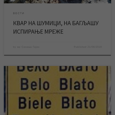
ВЕСТИ
КВАР НА ШУМИЦИ, НА БАГЉАШУ
ИСПИРАЊЕ МРЕЖЕ
by
мр Синиша Гајин
Published
21/06/2016
Због најављених радова Електродистрибуције Зрењанин на
електро мрежи у два насељена места, у уторак 21.06.2016.
године, доћи ће до прекида снабдевања електричном
енергијом и то у Лукићеву и Белом Блату у времену од 9 до 13
часова. Без напајања у поменутом временском периоду
остаће и бунарске пумпе које снабдевају поменута насељена
[…]