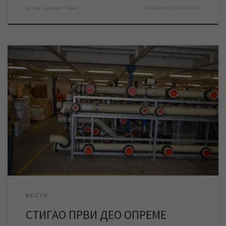
by
мр Синиша Гајин
Published
29/06/2016
Као што смо и најавили први део опреме постројења за
прераду питке воде стигао је из иностранства и смештен је у
магацинима „Транспортшпеда“ у Београду где ће бити до
завршетка грађевинских радова и стварања услова за
монтажу. Јуче су пристиглу опрему обишли градоначелник
града Зрењанина Чедомир Јањић, вд директора ЈКП […]
ВЕСТИ
СТИГАО ПРВИ ДЕО ОПРЕМЕ