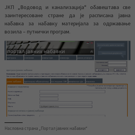
ЈКП „Водовод и канализација“ обавештава све
заинтересоване стране да је расписана јавна
набавка за набавку материјала за одржавање
возила – путнички програм.
Насловна страна „Портал јавних набавки“