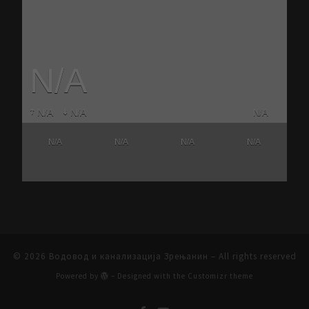
N/A
N/A
N/A
N/A
N/A
N/A
N/A
N/A
© 2026
Водовод и канализација Зрењанин
– All rights reserved
Powered by
– Designed with the
Customizr theme