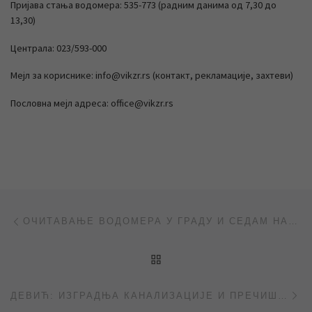
Пријава стања водомера: 535-773 (радним данима од 7,30 до
13,30)
Централа: 023/593-000
Мејл за кориснике: info@vikzr.rs (контакт, рекламације, захтеви)
Пословна мејл адреса: office@vikzr.rs
Post navigation
Previous post
ОЧИТАВАЊЕ ВОДОМЕРА У ГРАДУ И СЕДАМ НАСЕЉЕНИХ МЕСТА
BACK TO POST LIST
Ne
ДЕВИЋ: ИЗГРАДЊА КАНАЛИЗАЦИЈЕ И ПРЕЧИШЋИВАЧА ВОДЕ ТЕЧЕ ПО ПЛАНУ (ПРИЛОГ РТВ ВОЈВОДИНА)