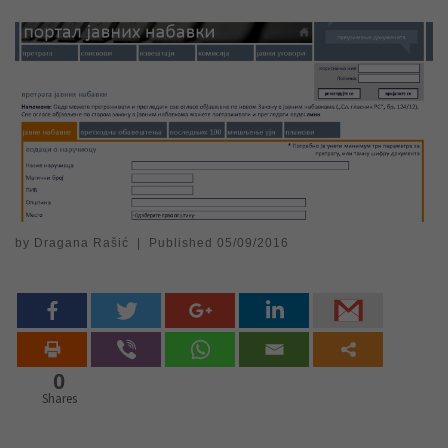
by
Dragana Rašić
|
Published
05/09/2016
0
Shares