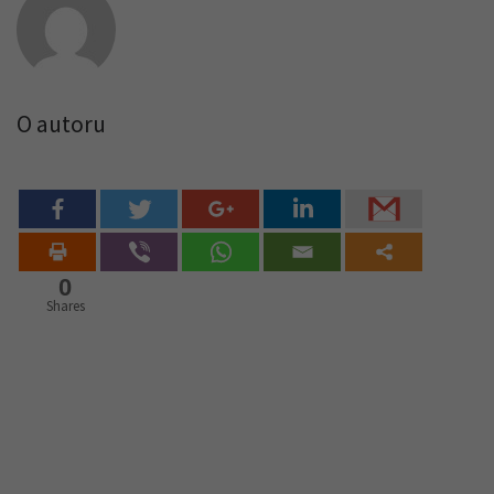
O autoru
0
Shares