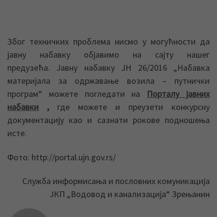
Због техничких проблема нисмо у могућности да
јавну набавку објавимо на сајту нашег
предузећа. Јавну набавку ЈН 26/2016 „Набавка
материјала за одржавање возила – путнички
програм“ можете погледати на
Порталу јавних
набавки
,
где можете и преузети конкурсну
документацију као и сазнати рокове подношења
исте.
Фото: http://portal.ujn.gov.rs/
Служба информисања и пословних комуникација
ЈКП „Водовод и канализација“ Зрењанин