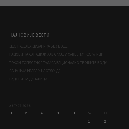
НАЈНОВИЈЕ ВЕСТИ
ДЕО НАСЕЉА ДУВАНИКА БЕЗ ВОДЕ
РАДОВИ НА САНАЦИЈИ ХАВАРИЈЕ У САВЕЗНИЧКОЈ УЛИЦИ
ТОКОМ ТОПЛОТНОГ ТАЛАСА РАЦИОНАЛНО ТРОШИТЕ ВОДУ
САНАЦИЈА КВАРА У НАСЕЉУ Д3
РАДОВИ НА ДУВАНИЦИ
АВГУСТ 2026.
П
У
С
Ч
П
С
Н
1
2