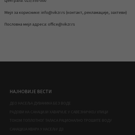
Централа: 023/593-000
Мејл за кориснике: info@vikzr.rs (контакт, рекламације, захтеви)
Пословна мејл адреса: office@vikzr.rs
НАЈНОВИЈЕ ВЕСТИ
ДЕО НАСЕЉА ДУВАНИКА БЕЗ ВОДЕ
РАДОВИ НА САНАЦИЈИ ХАВАРИЈЕ У САВЕЗНИЧКОЈ УЛИЦИ
ТОКОМ ТОПЛОТНОГ ТАЛАСА РАЦИОНАЛНО ТРОШИТЕ ВОДУ
САНАЦИЈА КВАРА У НАСЕЉУ Д3