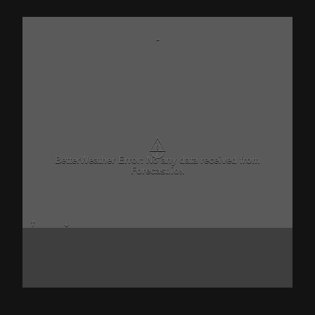
-
⚠
BetterWeather Error: No any data received from
Forecast.io!.