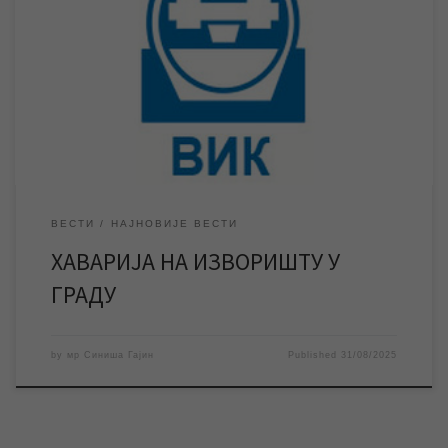
изворишту у граду дошло је до прекида водоснабдевања у
целом граду. Екипе предузећа изводе радове на санацији
хаварије. Због хаварије већег обима на магистралном
цевоводу на изворишту у граду дошло је до прекида
водоснабдевања на територији целог града. Екипе ЈКП
„Водовод и […]
ВЕСТИ
НАЈНОВИЈЕ ВЕСТИ
ХАВАРИЈА НА ИЗВОРИШТУ У
ГРАДУ
by
мр Синиша Гајин
Published
31/08/2025