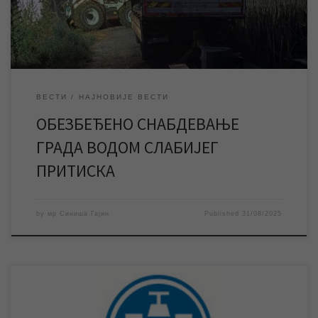
магистралном цевоводу на изворишту у граду дошло је данас у
поподневним […]
ВЕСТИ
НАЈНОВИЈЕ ВЕСТИ
ОБЕЗБЕЂЕНО СНАБДЕВАЊЕ
ГРАДА ВОДОМ СЛАБИЈЕГ
ПРИТИСКА
by
мр Синиша Гајин
Published
31/08/2025
Због хаварије већег обима на магистралном цевоводу на