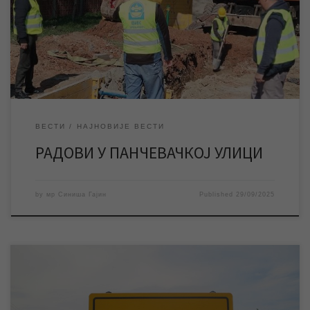
одводни колектор са пратећим објектима до примарног
пречистача отпадних вода у Зрењанину, због чега је дошло до
прекида водоснабдевања у Панчевачкој и околним улицама.
ЈКП „Водовод и […]
ВЕСТИ
НАЈНОВИЈЕ ВЕСТИ
РАДОВИ У ПАНЧЕВАЧКОЈ УЛИЦИ
by
мр Синиша Гајин
Published
29/09/2025
Екипе ЈКП „Водовод и канализација“ Зрењанин изводе радове