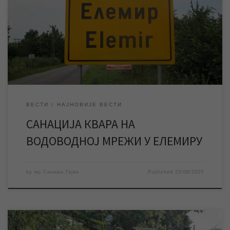
на санацији квара који се догодио на водоводној мрежи у
Елемиру, због чега је ово насељено место тренутно без
воде. ЈКП „Водовод и канализација“ Зрењанин тренутно
изводи радове на санацији квара на водоводној мрежи у
Елемиру, због чега је ово насељено место […]
ВЕСТИ
НАЈНОВИЈЕ ВЕСТИ
САНАЦИЈА КВАРА НА
ВОДОВОДНОЈ МРЕЖИ У ЕЛЕМИРУ
by
мр Синиша Гајин
Published
25/09/2025