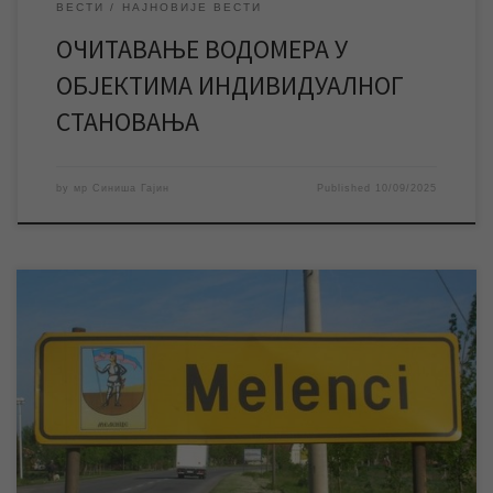
ВЕСТИ
НАЈНОВИЈЕ ВЕСТИ
ОЧИТАВАЊЕ ВОДОМЕРА У
ОБЈЕКТИМА ИНДИВИДУАЛНОГ
СТАНОВАЊА
by
мр Синиша Гајин
Published
10/09/2025
Екипе ЈКП „Водовод и канализација“ Зрењанин изводе радове
на санацији квара који се јутрос догодио на водоводној мрежи
у Меленцима, због чега је ово насељено место тренутно без
воде. ЈКП „Водовод и канализација“ Зрењанин тренутно
изводи радове на санацији квара на водоводној мрежи у
Меленцима, због чега је ово насељено […]