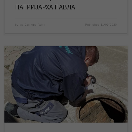
ПАТРИЈАРХА ПАВЛА
by
мр Синиша Гајин
Published
11/09/2025
Почело је последње овогодишње очитавање водомера
корисника у објектима индивидуалног становања у Зрењанину
и три насељена места. Екипе ЈКП „Водовод и канализација“ су
на терену сваког радног дана од 8 до 14 часова. Корисници су
у обавези да обезбеде приступ водомеру и његово
очитавање. Према одлуци Скупштине Града Зрењанина,
водомери […]