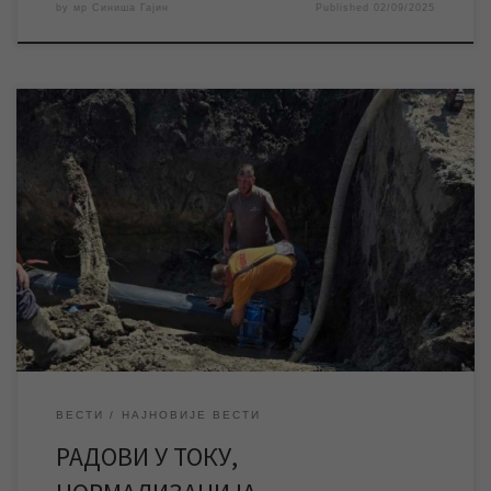
by
мр Синиша Гајин
Published
02/09/2025
Део радова на санацији хаварије на магистралном воду на
изворишту је синоћ успешно завршен и око 20 часова је
обезбеђено снабдевање града водом слабијег притиска које
је и даље на снази. Радови су јутрос настављени и очекује се
да буду завршени око 19 часова, након чега ће уследити
нормализација водоснабдевања […]
ВЕСТИ
НАЈНОВИЈЕ ВЕСТИ
РАДОВИ У ТОКУ,