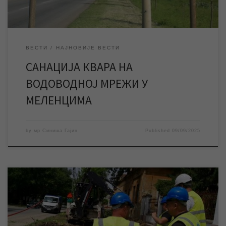
ВЕСТИ
НАЈНОВИЈЕ ВЕСТИ
САНАЦИЈА КВАРА НА
ВОДОВОДНОЈ МРЕЖИ У
МЕЛЕНЦИМА
by
мр Синиша Гајин
Published
09/09/2025
Након успешно санираног квара на главном цевоводу на
Багљашу, око 12 часова пуштена је вода у мрежу и ово градско