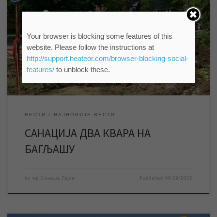
ЈКП „Водовод и канализација“ Зрењанин изводи радове на
санацији два квара на водоводној мрежи на Багљашу, због
чега ће ово градско насеље неколико часова бити без воде.
Your browser is blocking some features of this
Екипе ЈКП „Водовод и канализација“ Зрењанин изводе радове
website. Please follow the instructions at
на санацији два квара на водоводној мрежи на Багљашу, због
чега је нешто после 8 […]
http://support.heateor.com/browser-blocking-social-
features/
to unblock these.
ВЕСТИ
НАЈНОВИЈЕ ВЕСТИ
САНАЦИЈА ДВА КВАРА НА
БАГЉАШУ
by
мр Синиша Гајин
Published
06/09/2025