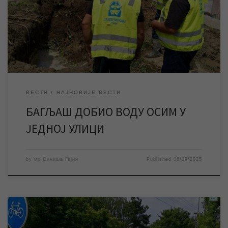
насеље је добило воду осим у улици Јунака Милана Тепића где
радови на санацији квара још увек трају. Екипе ЈКП „Водовод и
канализација“ Зрењанин су током преподнева изводиле
радове на […]
ВЕСТИ
НАЈНОВИЈЕ ВЕСТИ
БАГЉАШ ДОБИО ВОДУ ОСИМ У
ЈЕДНОЈ УЛИЦИ
by
мр Синиша Гајин
Published
06/09/2025