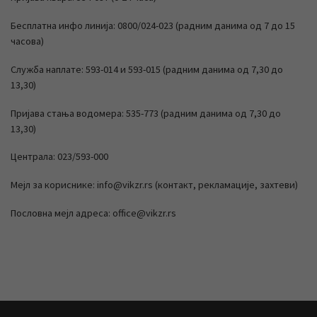
Бесплатна инфо линија: 0800/024-023 (радним данима од 7 до 15
часова)
Служба наплате: 593-014 и 593-015 (радним данима од 7,30 до
13,30)
Пријава стања водомера: 535-773 (радним данима од 7,30 до
13,30)
Централа: 023/593-000
Мејл за кориснике: info@vikzr.rs (контакт, рекламације, захтеви)
Пословна мејл адреса: office@vikzr.rs