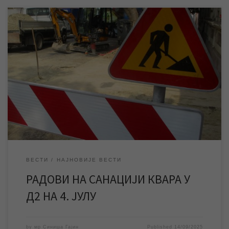
У току су радови ЈКП „Водовод и канализација“ Зрењанин на
санацији хаварије већег обима на водоводној мрежи у насељу
4. јул, због које је део поменутог насеља Д2 тренутно без
воде. ЈКП „Водовод и канализација“ Зрењанин изводи радове
на санацији хаварије већег обима на водоводној мрежи која се
у јутарњим […]
ВЕСТИ
НАЈНОВИЈЕ ВЕСТИ
РАДОВИ НА САНАЦИЈИ КВАРА У
Д2 НА 4. ЈУЛУ
by
мр Синиша Гајин
Published
14/09/2025