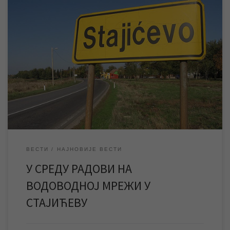
ЈКП „Водовод и канализација“ Зрењанин ће у среду изводити
радове на санацији кварова на водоводној мрежи у Стајићеву,
због чега ће ово насељено место током преподнева бити без
воде. Екипе ЈКП „Водовод и канализација“ Зрењанин ће у
среду 03. септембра изводити радове на санацији кварова на
водоводној мрежи у Стајићеву. […]
ВЕСТИ
НАЈНОВИЈЕ ВЕСТИ
У СРЕДУ РАДОВИ НА
ВОДОВОДНОЈ МРЕЖИ У
СТАЈИЋЕВУ