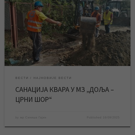
У току су радови ЈКП „Водовод и канализација“ Зрењанин на
санацији квара на водоводној мрежи у МЗ „Доља – Црни Шор“,
због којег су Црни Шор и део Доље тренутно без воде. ЈКП
„Водовод и канализација“ Зрењанин изводи радове на
санацији квара на водоводној мрежи у МЗ „Доља – Црни […]
ВЕСТИ
НАЈНОВИЈЕ ВЕСТИ
САНАЦИЈА КВАРА У МЗ „ДОЉА –
ЦРНИ ШОР“
by
мр Синиша Гајин
Published
16/09/2025