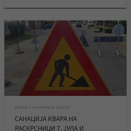
ЈКП „Водовод и канализација“ Зрењанин изводи радове на
санацији квара на водоводној мрежи на раскрсници улица 7.
јула и Патријарха Павла, због чега су поменуте и околне улице
тренутно без воде. Јутрос, нешто после 8 часова, екипе ЈКП
„Водовод и канализација“ Зрењанин започеле су радове на
санацији квара на водоводној […]
ВЕСТИ
НАЈНОВИЈЕ ВЕСТИ
САНАЦИЈА КВАРА НА
РАСКРСНИЦИ 7. ЈУЛА И