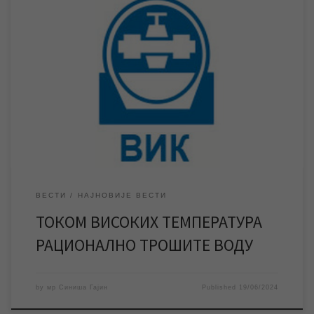
У најави је талас врућина са температурама које ће ићи и
изнад 38 степени Целзијуса. Протеклих дана бележе се
максимуми потрошње воде, али је и поред тога систем
водоснабдевања у Зрењанину и насељеним местима
стабилан, а да би се такво стање одржало неопходно је да се
у наредним данима вода […]
ВЕСТИ
НАЈНОВИЈЕ ВЕСТИ
ТОКОМ ВИСОКИХ ТЕМПЕРАТУРА
РАЦИОНАЛНО ТРОШИТЕ ВОДУ
by
мр Синиша Гајин
Published
19/06/2024