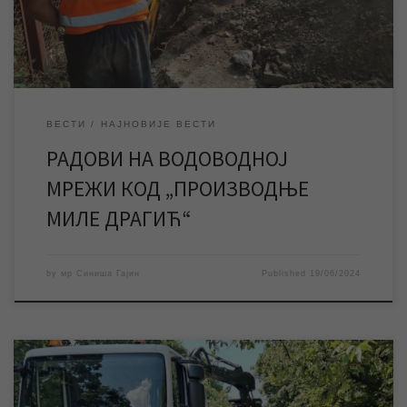
у четвртак 20. јуна у преподневним часовима […]
ВЕСТИ
НАЈНОВИЈЕ ВЕСТИ
РАДОВИ НА ВОДОВОДНОЈ
МРЕЖИ КОД „ПРОИЗВОДЊЕ
МИЛЕ ДРАГИЋ“
by
мр Синиша Гајин
Published
19/06/2024
Радови ЈКП „Водовод и канализација“ Зрењанин у оквиру