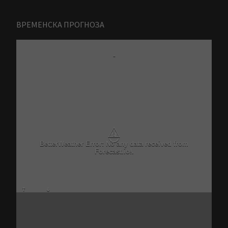
ВРЕМЕНСКА ПРОГНОЗА
-
⚠
BetterWeather Error: No any data received from
Forecast.io!.