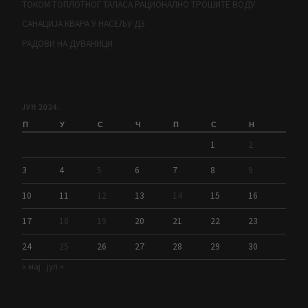
ТОКОМ ТОПЛОТНОГ ТАЛАСА РАЦИОНАЛНО ТРОШИТЕ ВОДУ
САНАЦИЈА КВАРА У НАСЕЉУ Д3
РАДОВИ НА ДУВАНИЦИ
ЈУН 2024.
П
У
С
Ч
П
С
Н
1
2
3
4
5
6
7
8
9
10
11
12
13
14
15
16
17
18
19
20
21
22
23
24
25
26
27
28
29
30
« мај
јул »