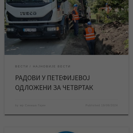
замене водоводне мреже у Петефијевој улици који су
планирани за среду, одложени су за четвртак 20. јун када ће
доћи и до најављеног прекида водоснабдевања у овој и
околним улицама. Услед непредвиђених околности током
извођења радова и неочекиваних услова на терену радови
[…]
ВЕСТИ
НАЈНОВИЈЕ ВЕСТИ
РАДОВИ У ПЕТЕФИЈЕВОЈ
ОДЛОЖЕНИ ЗА ЧЕТВРТАК
by
мр Синиша Гајин
Published
19/06/2024