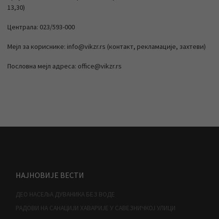
13,30)
Централа: 023/593-000
Мејл за кориснике: info@vikzr.rs (контакт, рекламације, захтеви)
Пословна мејл адреса: office@vikzr.rs
НАЈНОВИЈЕ ВЕСТИ
ДЕО НАСЕЉА ДУВАНИКА БЕЗ ВОДЕ
РАДОВИ НА САНАЦИЈИ ХАВАРИЈЕ У САВЕЗНИЧКОЈ УЛИЦИ