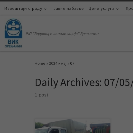
Извештаји о раду
Skip to content
Јавне набавке
Цене услуга
Пр
ЈКП "Водовод и канализација" Зрењанин
Home
»
2024
»
мај
»
07
Daily Archives:
07/05
1 post
Због радова Електродистрибуције