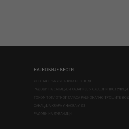
НАЈНОВИЈЕ ВЕСТИ
ДЕО НАСЕЉА ДУВАНИКА БЕЗ ВОДЕ
РАДОВИ НА САНАЦИЈИ ХАВАРИЈЕ У САВЕЗНИЧКОЈ УЛИЦИ
ТОКОМ ТОПЛОТНОГ ТАЛАСА РАЦИОНАЛНО ТРОШИТЕ ВО
САНАЦИЈА КВАРА У НАСЕЉУ Д3
РАДОВИ НА ДУВАНИЦИ