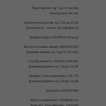
Радно време: од 7 до 15 часова
(понедељак-петак)
Кориснички центар: од 7,30 до 13,30
(понедељак – петак, Петефијева 3)
Пријава квара: 534-097 (0-24 часа)
Бесплатна инфо линија: 0800/024-023
(радним данима од 7 до 15 часова)
Служба наплате: 593-014 и 593-015
(радним данима од 7,30 до 13,30)
Пријава стања водомера: 535-773
(радним данима од 7,30 до 13,30)
Централа: 023/593-000
Мејл за кориснике: info@vikzr.rs
(контакт, рекламације, захтеви)