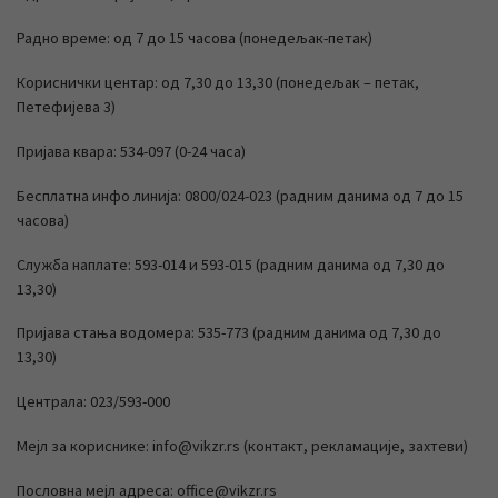
Радно време: од 7 до 15 часова (понедељак-петак)
Кориснички центар: од 7,30 до 13,30 (понедељак – петак,
Петефијева 3)
Пријава квара: 534-097 (0-24 часа)
Бесплатна инфо линија: 0800/024-023 (радним данима од 7 до 15
часова)
Служба наплате: 593-014 и 593-015 (радним данима од 7,30 до
13,30)
Пријава стања водомера: 535-773 (радним данима од 7,30 до
13,30)
Централа: 023/593-000
Мејл за кориснике: info@vikzr.rs (контакт, рекламације, захтеви)
Пословна мејл адреса: office@vikzr.rs