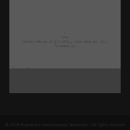
⚠
BetterWeather Error: No any data received from
Forecast.io!.
© 2026
Водовод и канализација Зрењанин
– All rights reserved