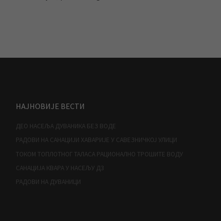
НАЈНОВИЈЕ ВЕСТИ
ДЕО НАСЕЉА ДУВАНИКА БЕЗ ВОДЕ
РАДОВИ НА САНАЦИЈИ ХАВАРИЈЕ У САВЕЗНИЧКОЈ УЛИЦИ
ТОКОМ ТОПЛОТНОГ ТАЛАСА РАЦИОНАЛНО ТРОШИТЕ ВОДУ
САНАЦИЈА КВАРА У НАСЕЉУ Д3
РАДОВИ НА ДУВАНИЦИ