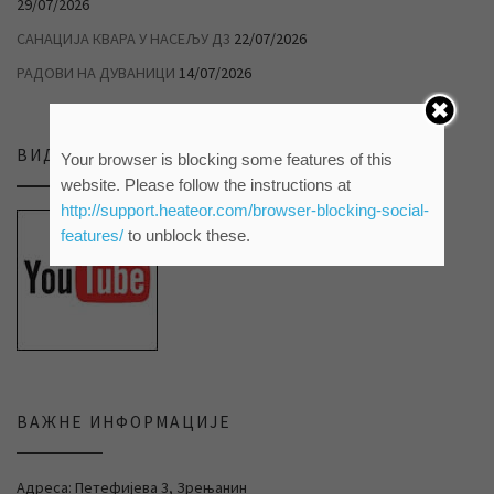
29/07/2026
САНАЦИЈА КВАРА У НАСЕЉУ Д3
22/07/2026
РАДОВИ НА ДУВАНИЦИ
14/07/2026
ВИДЕО ПРИЛОЗИ НА НАШЕМ ЈУТЈУБ КАНАЛУ
Your browser is blocking some features of this
website. Please follow the instructions at
http://support.heateor.com/browser-blocking-social-
features/
to unblock these.
ВАЖНЕ ИНФОРМАЦИЈЕ
Адреса: Петефијева 3, Зрењанин