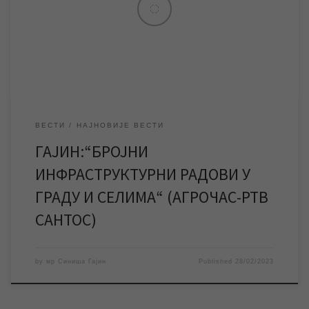
Зрењанин, говорио је о бројним инфраструктурним радовима
у граду и насељеним местима које је предузеће изводило
током 2022. године, као и о плановима за 2023. годину. Тема
гостовања мр […]
ВЕСТИ
НАЈНОВИЈЕ ВЕСТИ
ГАЈИН:“БРОЈНИ
ИНФРАСТРУКТУРНИ РАДОВИ У
ГРАДУ И СЕЛИМА“ (АГРОЧАС-РТВ
САНТОС)
by
мр Синиша Гајин
Published
28/02/2023