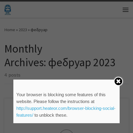
Skip to content
Me
Home
»
2023
»
фебруар
Monthly
Archives:
фебруар 2023
4 posts
Your browser is blocking some features of this
website. Please follow the instructions at
http://support.heateor.com/browser-blocking-social-
features/
to unblock these.
Гостујући у новогодишњој емисији „АГРОЧАС“ на РТВ „САНТОС“
мр Синиша Гајин, руководилац Службе информисања и
пословних комуникација ЈКП „Водовод и канализација“