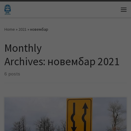
Skip to content
Me
Home
»
2021
»
новембар
Monthly
Archives:
новембар 2021
6 posts
Због радова на изградњи изливних колектора атмосферске
канализације радне зоне Југоисток II-A испод државног пута,