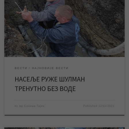
У непосредној близини кварова на водоводној мрежи, који су
јуче успешно санирани од стране дежурне екипе предузећа,
дошло је до нове хаварије због чега је насеље Руже Шулман
тренутно без воде. Радови на санацији квара су у току. У
насељу Руже Шулман у непосредној близини кварова на
водоводној мрежи, који […]
ВЕСТИ
НАЈНОВИЈЕ ВЕСТИ
НАСЕЉЕ РУЖЕ ШУЛМАН
ТРЕНУТНО БЕЗ ВОДЕ
by
мр Синиша Гајин
Published
12/11/2021