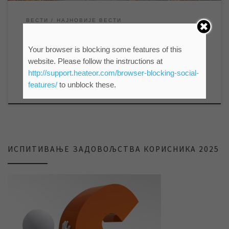
ВЕСТИ
НАЈНОВИЈЕ ВЕСТИ
ЕКИПЕ „ВОДОВОДА“ СУ
Your browser is blocking some features of this
НЕПРЕКИДНО НА ТЕРЕНУ
website. Please follow the instructions at
http://support.heateor.com/browser-blocking-social-
features/
to unblock these.
by
мр Синиша Гајин
Published
05/11/2021
ИСПИТИВАЊЕ ЗАДОВОЉСТВА КОРИСНИКА 2025