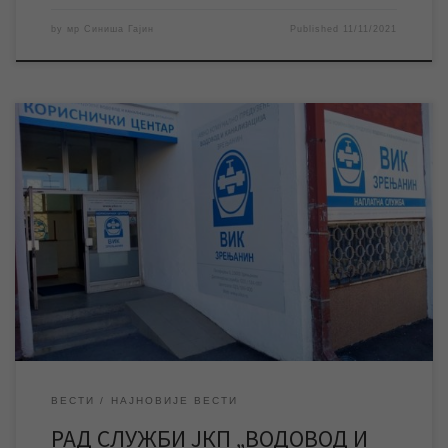
by
мр Синиша Гајин
Published
11/11/2021
У четвртак 11. новеmбра неће радити службе и шалтери у
Корисничком центру, као ни наплатна места у граду. За време
празника дежуран је број за пријаву кварова и екипе за
интервенције на јавним мрежама. За време предстојећег
државног празника “Дан примирја у Првом светском рату“, у
четвртак 11. новембра, неће […]
ВЕСТИ
НАЈНОВИЈЕ ВЕСТИ
РАД СЛУЖБИ ЈКП „ВОДОВОД И