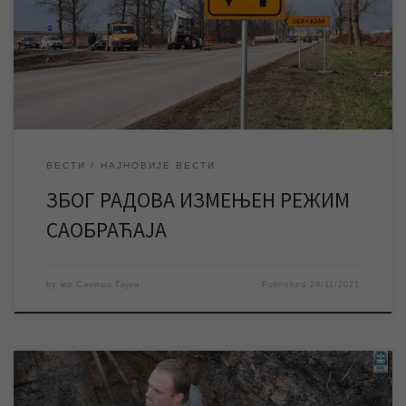
доћи ће до измене режима саобраћаја на деоници пута
Зрењанин – Ечка који ступа на снагу у уторак 30. новембра у 7
часова. Због изградње изливних колектора атмосферске
канализације радне зоне Југоисток II-A испод државног […]
ВЕСТИ
НАЈНОВИЈЕ ВЕСТИ
ЗБОГ РАДОВА ИЗМЕЊЕН РЕЖИМ
САОБРАЋАЈА
by
мр Синиша Гајин
Published
29/11/2021