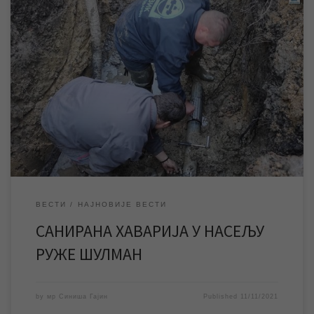
Дежурна екипа ЈКП „Водовод и канализација“ Зрењанин
успешно је санирала хаварију већег обима на водоводној
мрежи у насељу Руже Шулман, па је нешто после 15 часова
пуштена вода у мрежу и нормализовано водоснабдевање у
овом градском насељу. У јутарњим часовима дошло је до
хаварије већег обима на водоводној мрежи у […]
ВЕСТИ
НАЈНОВИЈЕ ВЕСТИ
САНИРАНА ХАВАРИЈА У НАСЕЉУ
РУЖЕ ШУЛМАН
by
мр Синиша Гајин
Published
11/11/2021