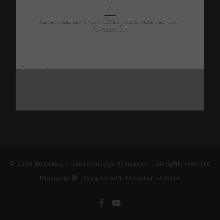
⚠
BetterWeather Error: No any data received from
Forecast.io!.
© 2026
Водовод и канализација Зрењанин
– All rights reserved
Powered by
– Designed with the
Customizr theme