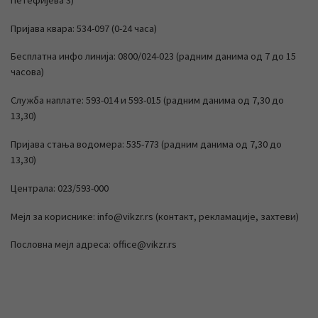
Пријава квара: 534-097 (0-24 часа)
Бесплатна инфо линија: 0800/024-023 (радним данима од 7 до 15
часова)
Служба наплате: 593-014 и 593-015 (радним данима од 7,30 до
13,30)
Пријава стања водомера: 535-773 (радним данима од 7,30 до
13,30)
Централа: 023/593-000
Мејл за кориснике: info@vikzr.rs (контакт, рекламације, захтеви)
Пословна мејл адреса: office@vikzr.rs