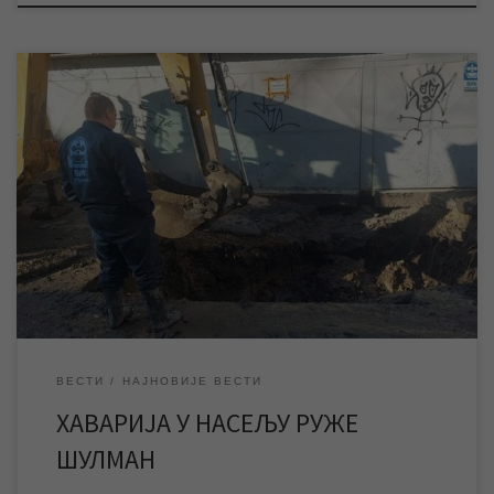
У току је санација хаварије већег обима на водоводној мрежи
у насељу Руже Шулман, због чега је овај део града тренутно
без воде. Због сложености радова и насталог оштећења
незахвално је давати процене када ће радови бити завршени,
али је сигурно да ће бити потребно више сати да се квар […]
ВЕСТИ
НАЈНОВИЈЕ ВЕСТИ
ХАВАРИЈА У НАСЕЉУ РУЖЕ
ШУЛМАН