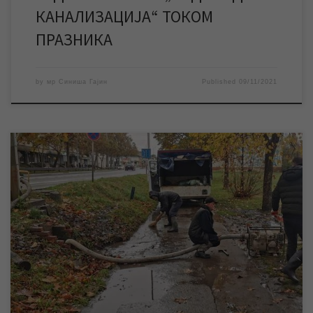
КАНАЛИЗАЦИЈА“ ТОКОМ
ПРАЗНИКА
by
мр Синиша Гајин
Published
09/11/2021
Од четвртка јака киша непрекидно пада и процене су да је у
Зрењанину до сада пало и више од 70 литара кише по
квадратном метру. Атмосферска мрежа може да прими
поменуте количине падавина, али велике количине лишћа које
повлачи са собом проузроковале су значајан број загушења
на мрежи, па се […]