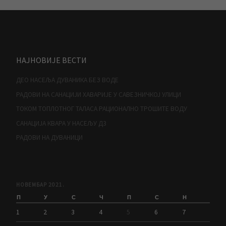
НАЈНОВИЈЕ ВЕСТИ
ДЕО НАСЕЉА ДУВАНИКА БЕЗ ВОДЕ
РАДОВИ НА САНАЦИЈИ ХАВАРИЈЕ У САВЕЗНИЧКОЈ УЛИЦИ
ТОКОМ ТОПЛОТНОГ ТАЛАСА РАЦИОНАЛНО ТРОШИТЕ ВОДУ
САНАЦИЈА КВАРА У НАСЕЉУ Д3
РАДОВИ НА ДУВАНИЦИ
НОВЕМБАР 2021.
П
У
С
Ч
П
С
Н
1
2
3
4
5
6
7