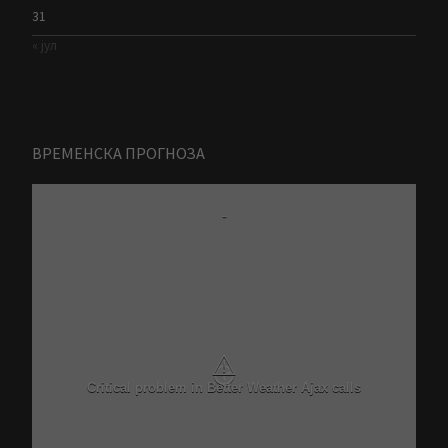
31
« јул
ВРЕМЕНСКА ПРОГНОЗА
-
⚠
Critical problem in Better Weather Ajax calls