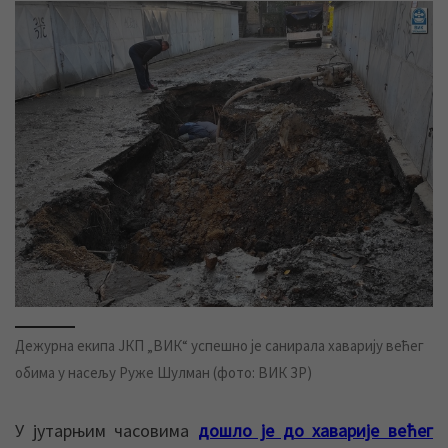
Дежурна екипа ЈКП „ВИК“ успешно је санирала хаварију већег
обима у насељу Руже Шулман (фото: ВИК ЗР)
У јутарњим часовима
дошло је до хаварије већег