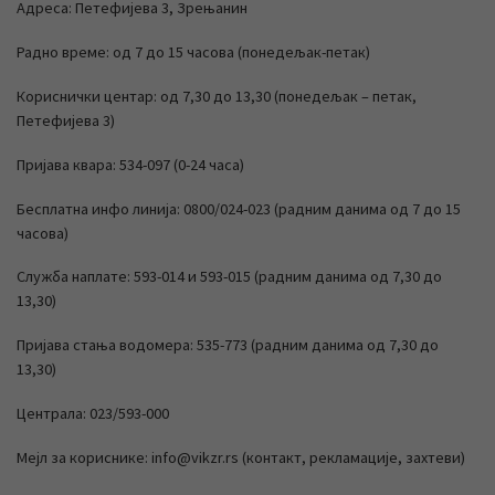
Адреса: Петефијева 3, Зрењанин
Радно време: од 7 до 15 часова (понедељак-петак)
Кориснички центар: од 7,30 до 13,30 (понедељак – петак,
Петефијева 3)
Пријава квара: 534-097 (0-24 часа)
Бесплатна инфо линија: 0800/024-023 (радним данима од 7 до 15
часова)
Служба наплате: 593-014 и 593-015 (радним данима од 7,30 до
13,30)
Пријава стања водомера: 535-773 (радним данима од 7,30 до
13,30)
Централа: 023/593-000
Мејл за кориснике: info@vikzr.rs (контакт, рекламације, захтеви)