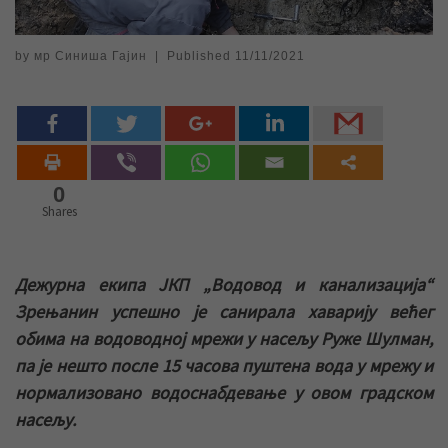
by
мр Синиша Гајин
|
Published
11/11/2021
0
Shares
Дежурна екипа ЈКП „Водовод и канализација“
Зрењанин успешно је санирала хаварију већег
обима на водоводној мрежи у насељу Руже Шулман,
па је нешто после 15 часова пуштена вода у мрежу и
нормализовано водоснабдевање у овом градском
насељу.