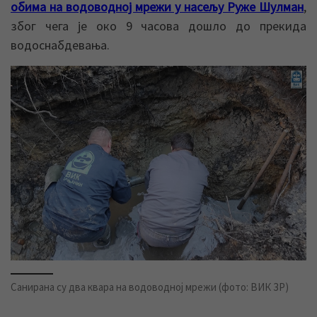
обима на водоводној мрежи у насељу Руже Шулман
,
због чега је око 9 часова дошло до прекида
водоснабдевања.
Санирана су два квара на водоводној мрежи (фото: ВИК ЗР)