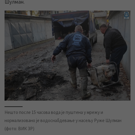
Шулман.
Нешто после 15 часова вода је пуштена у мрежу и
нормализовано је водоснабдевање у насељу Руже Шулман
(фото: ВИК ЗР)