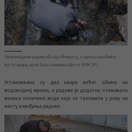
Непрекидним радом оба оштећења су, у односу на обим и
врсту квара, врло брзо санирана (фото: ВИК ЗР)
Установљена су два квара већег обима на
водоводној мрежи, а радове је додатно отежавала
велика количина воде која се таложила у рову на
месту извођења радова.