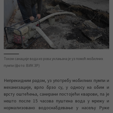
Током санације вода из рова уклањана је уз помоћ мобилних
пумпи (фото: ВИК ЗР)
Непрекидним радом, уз употребу мобилних пумпи и
механизације, врло брзо су, у односу на обим и
врсту оштећења, санирани постојећи кварови, па је
нешто после 15 часова пуштена вода у мрежу и
нормализовано водоснабдевање у насељу Руже