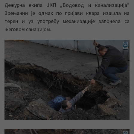
Дежурна екипа ЈКП „Водовод и канализација“
Зрењанин је одмах по пријави квара изашла на
терен и уз употребу механизације започела са
његовом санацијом.