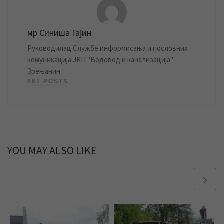
мр Синиша Гајин
Руководилац Службе информисања и пословних
комуникација ЈКП "Водовод и канализација"
Зрењанин
861 POSTS
YOU MAY ALSO LIKE