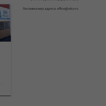
Пословна мејл адреса: office@vikzr.rs
еме
ма.
ог
м