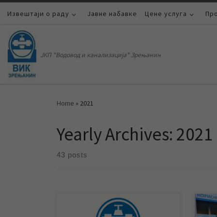
Извештаји о раду
Skip to content
Јавне набавке
Цене услуга
Пр
ЈКП "Водовод и канализација" Зрењанин
Home
»
2021
Yearly Archives:
2021
43 posts
И поред свих изазова и проблема
Ток