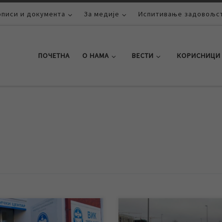
описи и документа
За медије
Испитивање задовољст
ПОЧЕТНА
О НАМА
ВЕСТИ
КОРИСНИЦИ
ом новогодишњих и божићних
ЈКП „Водовод и канализација“