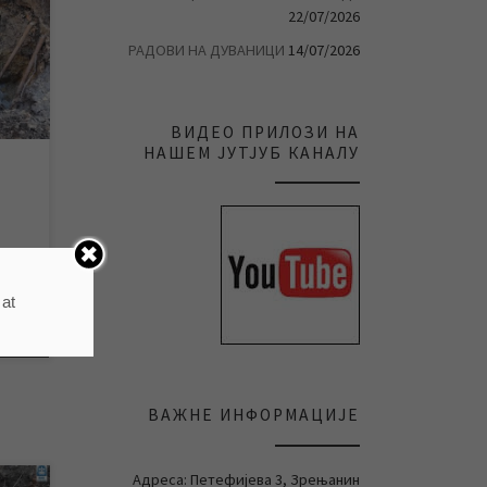
22/07/2026
ан,
тно
РАДОВИ НА ДУВАНИЦИ
14/07/2026
и
тно
 на
же
ВИДЕО ПРИЛОЗИ НА
ња
НАШЕМ ЈУТЈУБ КАНАЛУ
У
 at
ВАЖНЕ ИНФОРМАЦИЈЕ
Адреса: Петефијева 3, Зрењанин