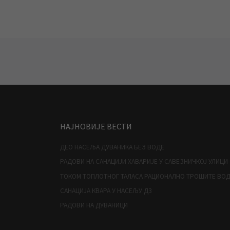
Posts navigation
НАЈНОВИЈЕ ВЕСТИ
ДЕО НАСЕЉА ДУВАНИКА БЕЗ ВОДЕ
РАДОВИ НА САНАЦИЈИ ХАВАРИЈЕ У САВЕЗНИЧКОЈ УЛИЦИ
ТОКОМ ТОПЛОТНОГ ТАЛАСА РАЦИОНАЛНО ТРОШИТЕ ВО
САНАЦИЈА КВАРА У НАСЕЉУ Д3
РАДОВИ НА ДУВАНИЦИ