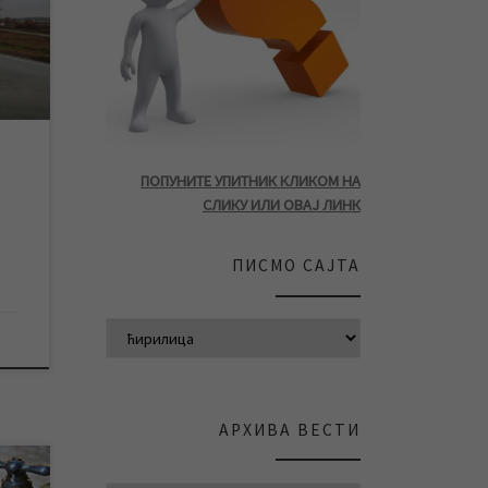
ку
дела
 код
, па
П
ПОПУНИТЕ УПИТНИК КЛИКОМ НА
СЛИКУ ИЛИ ОВАЈ ЛИНК
ПИСМО САЈТА
АРХИВА ВЕСТИ