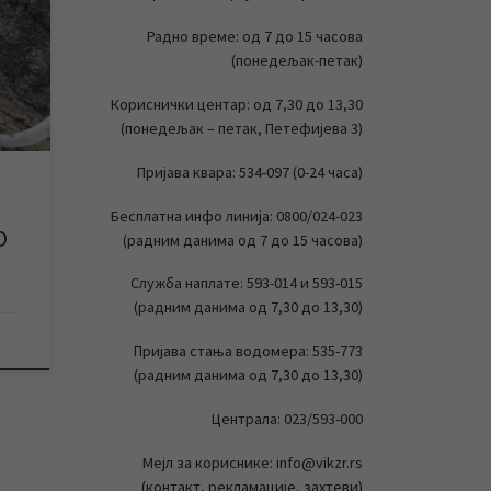
 на
Радно време: од 7 до 15 часова
(понедељак-петак)
шло
е
Кориснички центар: од 7,30 до 13,30
 без
(понедељак – петак, Петефијева 3)
су у
Пријава квара: 534-097 (0-24 часа)
на
Бесплатна инфо линија: 0800/024-023
О
(радним данима од 7 до 15 часова)
Служба наплате: 593-014 и 593-015
(радним данима од 7,30 до 13,30)
Пријава стања водомера: 535-773
(радним данима од 7,30 до 13,30)
Централа: 023/593-000
Мејл за кориснике: info@vikzr.rs
(контакт, рекламације, захтеви)