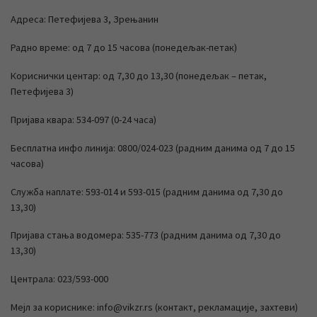
Адреса: Петефијева 3, Зрењанин
Радно време: од 7 до 15 часова (понедељак-петак)
Кориснички центар: од 7,30 до 13,30 (понедељак – петак,
Петефијева 3)
Пријава квара: 534-097 (0-24 часа)
Бесплатна инфо линија: 0800/024-023 (радним данима од 7 до 15
часова)
Служба наплате: 593-014 и 593-015 (радним данима од 7,30 до
13,30)
Пријава стања водомера: 535-773 (радним данима од 7,30 до
13,30)
Централа: 023/593-000
Мејл за кориснике: info@vikzr.rs (контакт, рекламације, захтеви)