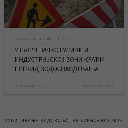
индустријској зони Југоисток. Због потреба извођења радова,
у временском периоду од […]
ВЕСТИ
НАЈНОВИЈЕ ВЕСТИ
У ПАНЧЕВАЧКОЈ УЛИЦИ И
ИНДУСТРИЈСКОЈ ЗОНИ КРАЋИ
ПРЕКИД ВОДОСНАБДЕВАЊА
by
мр Синиша Гајин
Published
30/09/2021
ИСПИТИВАЊЕ ЗАДОВОЉСТВА КОРИСНИКА 2025