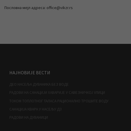
Пословна мејл адреса: office@vikzr.rs
НАЈНОВИЈЕ ВЕСТИ
ДЕО НАСЕЉА ДУВАНИКА БЕЗ ВОДЕ
РАДОВИ НА САНАЦИЈИ ХАВАРИЈЕ У САВЕЗНИЧКОЈ УЛИЦИ
ТОКОМ ТОПЛОТНОГ ТАЛАСА РАЦИОНАЛНО ТРОШИТЕ ВОДУ
САНАЦИЈА КВАРА У НАСЕЉУ Д3
РАДОВИ НА ДУВАНИЦИ