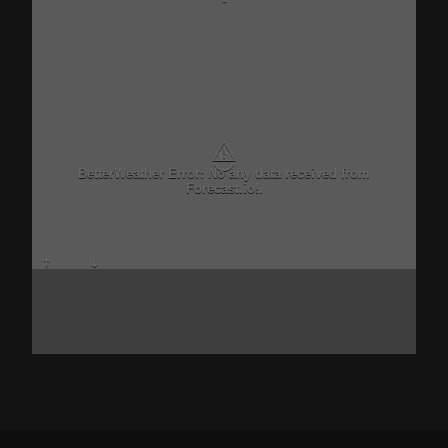
-
⚠
BetterWeather Error: No any data received from
Forecast.io!.