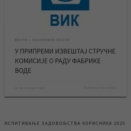
закљученим Споразумом. Према Споразуму од 21. јануара ове
године, […]
ВЕСТИ
НАЈНОВИЈЕ ВЕСТИ
У ПРИПРЕМИ ИЗВЕШТАЈ СТРУЧНЕ
КОМИСИЈЕ О РАДУ ФАБРИКЕ
ВОДЕ
by
мр Синиша Гајин
Published
30/12/2020
ИСПИТИВАЊЕ ЗАДОВОЉСТВА КОРИСНИКА 2025