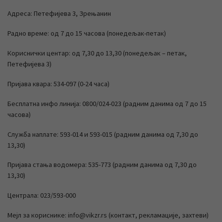
Адреса: Петефијева 3, Зрењанин
Радно време: од 7 до 15 часова (понедељак-петак)
Кориснички центар: од 7,30 до 13,30 (понедељак – петак,
Петефијева 3)
Пријава квара: 534-097 (0-24 часа)
Бесплатна инфо линија: 0800/024-023 (радним данима од 7 до 15
часова)
Служба наплате: 593-014 и 593-015 (радним данима од 7,30 до
13,30)
Пријава стања водомера: 535-773 (радним данима од 7,30 до
13,30)
Централа: 023/593-000
Мејл за кориснике: info@vikzr.rs (контакт, рекламације, захтеви)