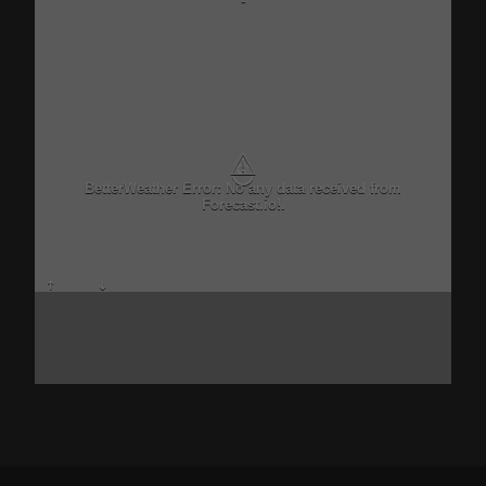
-
⚠
BetterWeather Error: No any data received from
Forecast.io!.