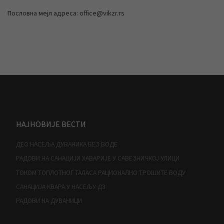
Пословна мејл адреса: office@vikzr.rs
НАЈНОВИЈЕ ВЕСТИ
ДЕО НАСЕЉА ДУВАНИКА БЕЗ ВОДЕ
РАДОВИ НА САНАЦИЈИ ХАВАРИЈЕ У САВЕЗНИЧКОЈ УЛИЦИ
ТОКОМ ТОПЛОТНОГ ТАЛАСА РАЦИОНАЛНО ТРОШИТЕ ВОДУ
САНАЦИЈА КВАРА У НАСЕЉУ Д3
РАДОВИ НА ДУВАНИЦИ